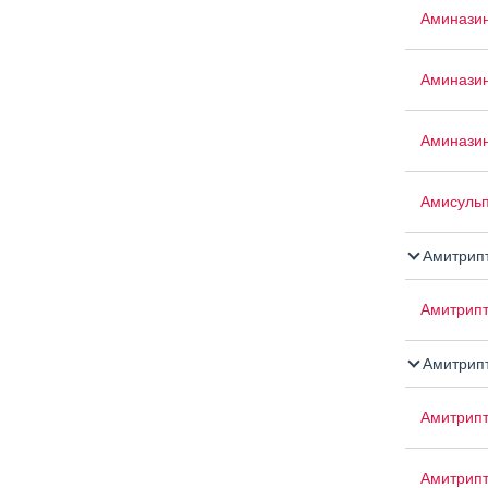
Аминази
Аминази
Аминазин
Амисуль
Амитрип
Амитрипт
Амитрипт
Амитрип
Амитрип