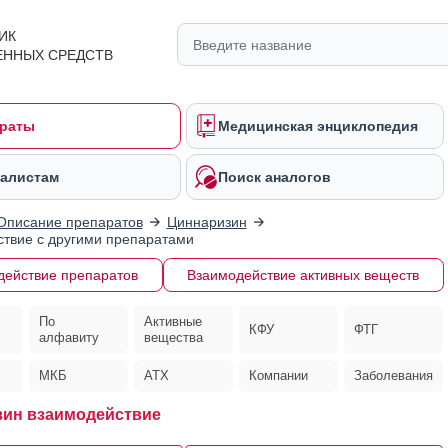
ИК
ЕННЫХ СРЕДСТВ
раты
Медицинская энциклопедия
алистам
Поиск аналогов
Описание препаратов
Циннаризин
твие с другими препаратами
действие препаратов
Взаимодействие активных веществ
По
Активные
КФУ
ФТГ
алфавиту
вещества
МКБ
АТХ
Компании
Заболевания
ин взаимодействие