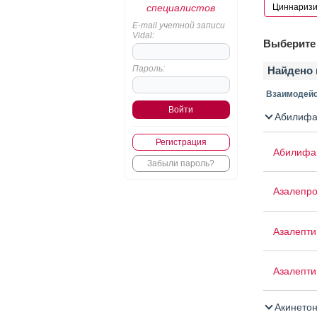
специалистов
E-mail учетной записи
Vidal:
Выберите 
Пароль:
Найдено 
Взаимодейс
Абилифа
Регистрация
Абилифа
Забыли пароль?
Азалепр
Азалепти
Азалепти
Акинето