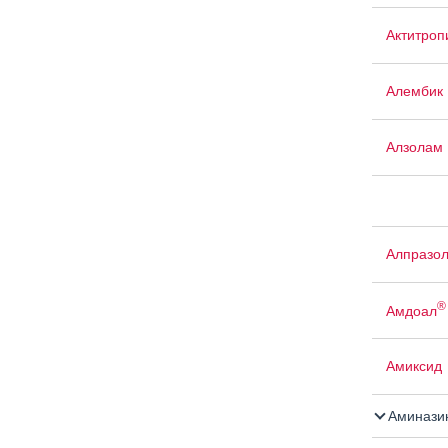
Актитроп
Алембик 
Алзолам
Алпразо
®
Амдоал
Амиксид
Аминази