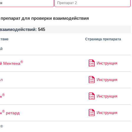
препарат для проверки взаимодействия
взаимодействий:
545
твие
Страница препарата
й
®
й Ментена
Инструкция
ол
Инструкция
®
н
Инструкция
®
н
ретард
Инструкция
®
н