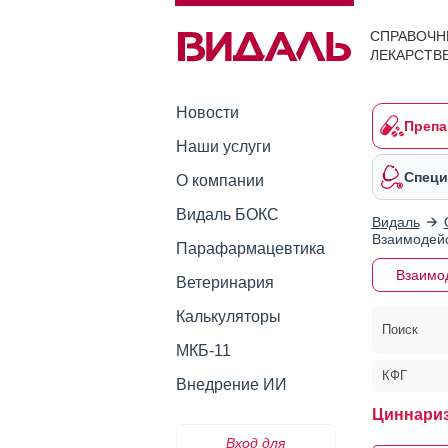
СПРАВОЧН
ЛЕКАРСТВ
Новости
Препа
Наши услуги
Специ
О компании
Видаль БОКС
Видаль
Взаимодейс
Парафармацевтика
Взаимо
Ветеринария
Калькуляторы
Поиск
МКБ-11
КФГ
Внедрение ИИ
Циннариз
Вход для