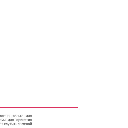
ачена только для
тами для принятия
ет служить заменой