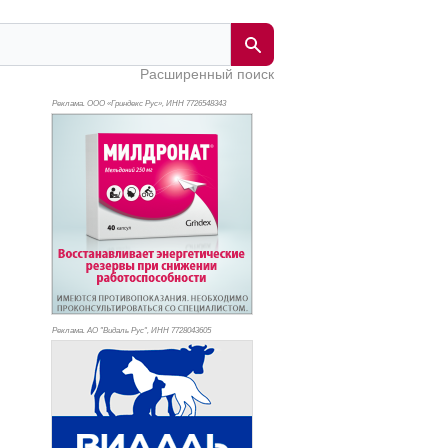
Расширенный поиск
Реклама. ООО «Гриндекс Рус», ИНН 772
6548343
Реклама. АО "Видаль Рус", ИНН 772
8043605