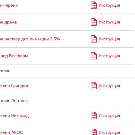
н-Ферейн
Инструкция
на драже
Инструкция
а раствор для инъекций 2.5%
Инструкция
прид Велфарм
Инструкция
тилин
илин Гриндекс
Инструкция
илин Зентива
тилин Никомед
Инструкция
тилин-АКОС
Инструкция