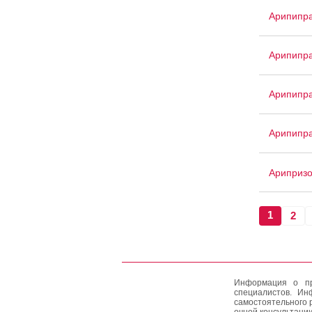
Арипипр
Арипипр
Арипипра
Арипипра
Ариприз
1
2
Информация о пр
специалистов. Ин
самостоятельного 