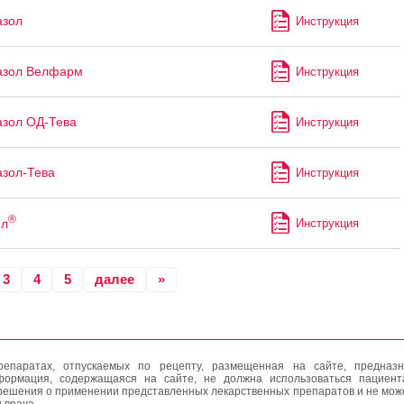
азол
Инструкция
азол Велфарм
Инструкция
зол ОД-Тева
Инструкция
зол-Тева
Инструкция
®
ол
Инструкция
3
4
5
далее
»
епаратах, отпускаемых по рецепту, размещенная на сайте, предназн
формация, содержащаяся на сайте, не должна использоваться пациен
решения о применении представленных лекарственных препаратов и не мож