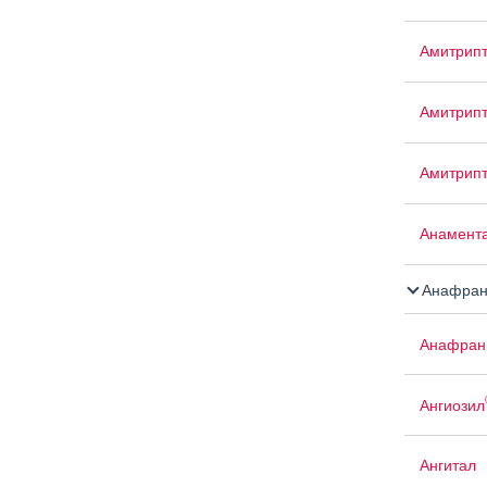
Амитрип
Амитрипт
Амитрип
Анамент
Анафран
Анафран
Ангиозил
Ангитал