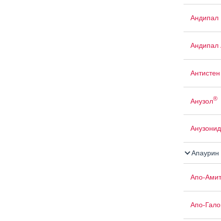
Андипал
Андипал 
Антистен
®
Анузол
Анузонид
Апаурин
Апо-Амит
Апо-Гало