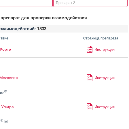
препарат для проверки взаимодействия
взаимодействий:
1833
твие
Страница препарата
Форте
Инструкция
Московия
Инструкция
®
ас
 Ультра
Инструкция
®
н
М