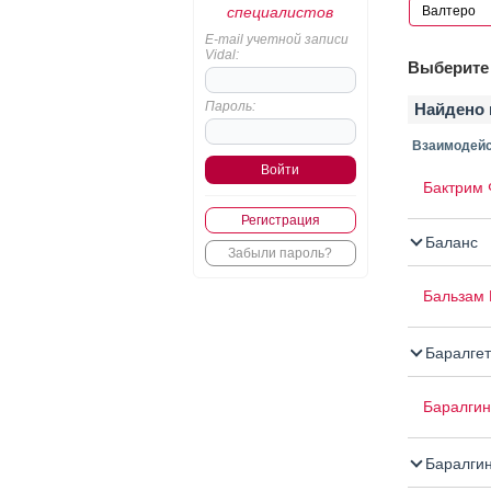
специалистов
E-mail учетной записи
Vidal:
Выберите 
Пароль:
Найдено 
Взаимодейс
Бактрим 
Регистрация
Баланс
Забыли пароль?
Бальзам 
Баралгет
Баралгин
Баралги