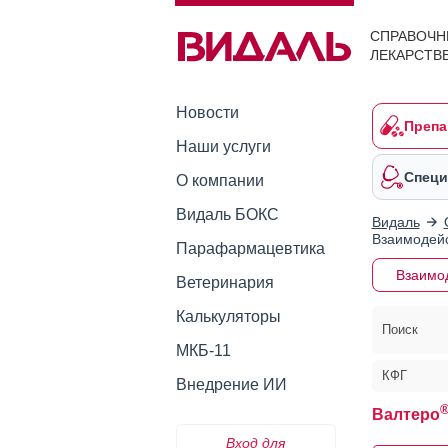
СПРАВОЧН
ЛЕКАРСТВ
Новости
Препа
Наши услуги
Специ
О компании
Видаль БОКС
Видаль
Взаимодейс
Парафармацевтика
Взаимо
Ветеринария
Калькуляторы
Поиск
МКБ-11
КФГ
Внедрение ИИ
Валтеро
Вход для