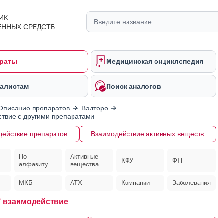
ИК
ЕННЫХ СРЕДСТВ
раты
Медицинская энциклопедия
алистам
Поиск аналогов
Описание препаратов
Валтеро
твие с другими препаратами
действие препаратов
Взаимодействие активных веществ
По
Активные
КФУ
ФТГ
алфавиту
вещества
МКБ
АТХ
Компании
Заболевания
®
взаимодействие