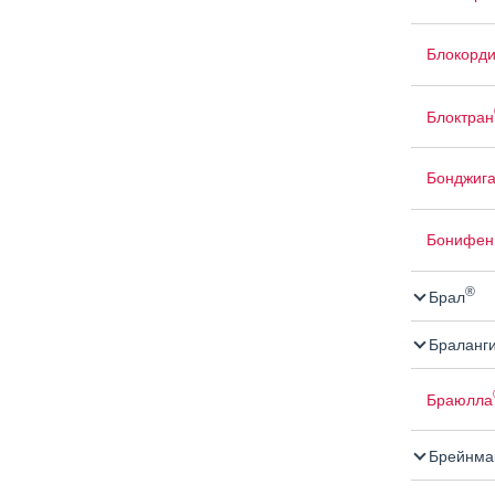
Блокорд
Блоктран
Бонджиг
Бонифен
®
Брал
Браланг
Браюлла
Брейнма