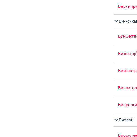
Берлипр
Би-ксика
БИ-Септ
Бикситор
Биманок
Биовитал
Биоралги
Биоран
Биосули