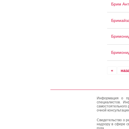
Брим Ант
Бримайз
Бримони
Бримони
«
наз
Информация о пр
специалистов. Ин
самостоятельного 
очной консультации
Свидетельство о р
надзору в сфере с
года.