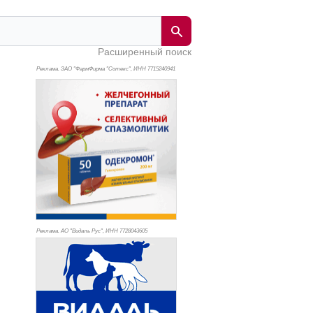
Расширенный поиск
Реклама. ЗАО "ФармФирма "Сотекс", ИНН 771
5240941
Реклама. АО "Видаль Рус", ИНН 772
8043605