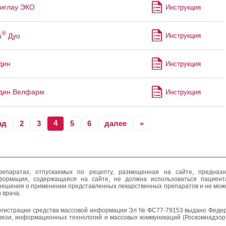
иглау ЭКО
Инструкция
®
а
Дуо
Инструкция
дин
Инструкция
дин Велфарм
Инструкция
4
ад
2
3
5
6
далее
»
епаратах, отпускаемых по рецепту, размещенная на сайте, предназн
формация, содержащаяся на сайте, не должна использоваться пациен
решения о применении представленных лекарственных препаратов и не мож
 врача.
егистрации средства массовой информации Эл № ФС77-79153 выдано Федер
вязи, информационных технологий и массовых коммуникаций (Роскомнадзор