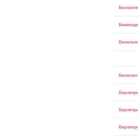
Беллалги
Бемипар
Бенальги
Бензозе
Берлипр
Берлипр
Берлипр