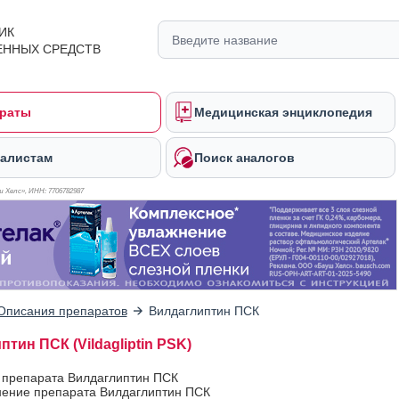
ИК
ЕННЫХ СРЕДСТВ
раты
Медицинская энциклопедия
алистам
Поиск аналогов
 Хелс», ИНН: 770
6782987
Описания препаратов
Вилдаглиптин ПСК
тин ПСК (Vildagliptin PSK)
 препарата Вилдаглиптин ПСК
ение препарата Вилдаглиптин ПСК