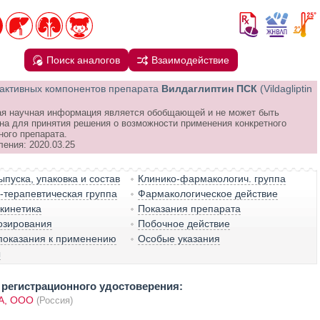
Поиск аналогов
Взаимодействие
активных компонентов препарата
Вилдаглиптин ПСК
(Vildagliptin
я научная информация является обобщающей и не может быть
на для принятия решения о возможности применения конкретного
ного препарата.
ления: 2020.03.25
пуска, упаковка и состав
Клинико-фармакологич. группа
терапевтическая группа
Фармакологическое действие
кинетика
Показания препарата
озирования
Побочное действие
показания к применению
Особые указания
ы
регистрационного удостоверения:
А, OOO
(Россия)