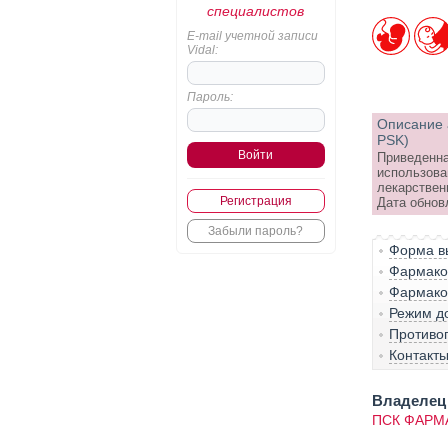
специалистов
E-mail учетной записи
Vidal:
Пароль:
Описание 
PSK)
Приведенна
использова
лекарствен
Регистрация
Дата обнов
Забыли пароль?
Форма вы
Фармако-
Фармако
Режим д
Противо
Контакт
Владелец 
ПСК ФАРМ