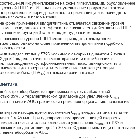
соотношения инсулин/глюкагон на фоне гипергликемии, обусловленное
уровней ГПП-1 и ГИП, вызывает уменьшение продукции глюкозы
 в прандиальный период, так и после приема пищи, что приводит к
овня глюкозы в плазме крови.
 на фоне применения вилдаглиптина отмечается снижение уровня
лазме крови, однако этот эффект не связан с его действием на ГПП-1
лучшением функции β-клеток поджелудочной железы.
то повышение уровня ГПП-1 может приводить к замедлению
 желудка, однако на фоне применения вилдаглиптина подобного
 наблюдается.
нии вилдаглиптина у 5795 больных с сахарным диабетом 2 типа в
12 до 52 недель в качестве монотерапии или в комбинации с
м, производными сульфонилмочевины, тиазолидиндионом, или
тмечается достоверное длительное снижение концентрации
ого гемоглобина (HbA
) и глюкозы крови натощак.
1с
инетика
н быстро абсорбируется при приеме внутрь с абсолютной
стью 85%. В терапевтическом диапазоне доз увеличение C
max
на в плазме и AUC практически прямо пропорционально повышению
а внутрь натощак время достижения C
вилдаглиптина в плазме
max
вляет 1 ч 45 мин. При одновременном приеме с пищей скорость
нижается незначительно: отмечается уменьшение C
на 19% и
max
времени ее достижения до 2 ч 30 мин. Однако прием пищи не оказывает
степень абсорбции и AUC.