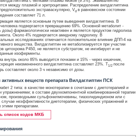
вилдаглиптина с белками плазмы низкое (9.3%). Эквивалентно
тся между плазмой и эритроцитами. Распределение вилдаглиптина
предположительно экстраваскулярно, V
в равновесном состоянии
d
ведения составляет 71 л.
мация является основным путем выведения вилдаглиптина. В
 человека подвергается превращению 69%. Основной метаболит -
 дозы) фармакологически неактивен и является продуктом гидролиза
нента. Около 4% подвергается амидному гидролизу. В
альных исследованиях отмечается положительное влияние ДПП-4 на
тивного вещества. Вилдаглиптин не метаболизируется при участии
в цитохрома Р450, не является субстратом, не ингибирует и не
 данные изоферменты.
а внутрь около 85% выводится почками и 15% - через кишечник,
скреция неизмененного вилдаглиптина составляет 23%. T
после
1/2
рь составляет около 3 ч независимо от дозы.
 активных веществ препарата Вилдаглиптин ПСК
абет 2 типа: в качестве монотерапии в сочетании с диетотерапией и
 упражнениями; в составе двухкомпонентной комбинированной терапии
ном, производными сульфонилмочевины, тиазолидиндионом или с
 случае неэффективности диетотерапии, физических упражнений и
 этими препаратами.
ь список кодов МКБ
зирования