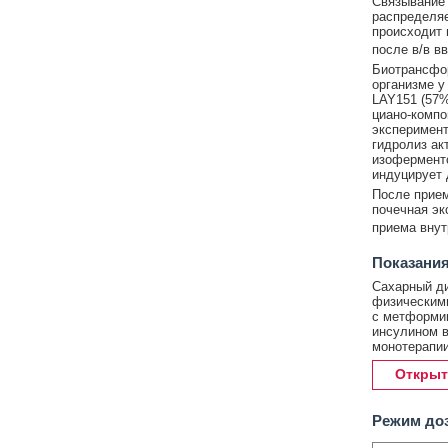
Связывание 
распределяе
происходит 
после в/в в
Биотрансфор
организме у
LAY151 (57%
циано-компо
эксперимент
гидролиз ак
изоферменто
индуцирует
После прием
почечная эк
приема внут
Показания
Сахарный ди
физическими
с метформи
инсулином в
монотерапии
Открыт
Режим до