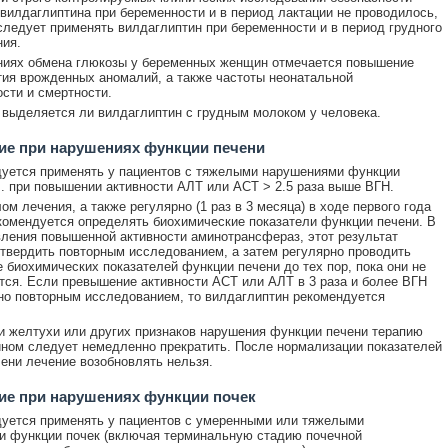
вилдаглиптина при беременности и в период лактации не проводилось,
следует применять вилдаглиптин при беременности и в период грудного
ия.
ниях обмена глюкозы у беременных женщин отмечается повышение
тия врожденных аномалий, а также частоты неонатальной
сти и смертности.
 выделяется ли вилдаглиптин с грудным молоком у человека.
ие при нарушениях функции печени
уется применять у пациентов с тяжелыми нарушениями функции
.ч. при повышении активности АЛТ или АСТ > 2.5 раза выше ВГН.
ом лечения, а также регулярно (1 раз в 3 месяца) в ходе первого года
комендуется определять биохимические показатели функции печени. В
ления повышенной активности аминотрансфераз, этот результат
твердить повторным исследованием, а затем регулярно проводить
 биохимических показателей функции печени до тех пор, пока они не
ся. Если превышение активности АСТ или АЛТ в 3 раза и более ВГН
о повторным исследованием, то вилдаглиптин рекомендуется
и желтухи или других признаков нарушения функции печени терапию
ном следует немедленно прекратить. После нормализации показателей
ени лечение возобновлять нельзя.
ие при нарушениях функции почек
уется применять у пациентов с умеренными или тяжелыми
 функции почек (включая терминальную стадию почечной