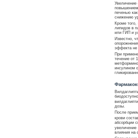
Увеличение 
повышением 
печенью как
снижению ур
Кроме того,
липидов в п
или ГИП и у
Известно, ч
опорожнения
эффекта не
При примене
течение от 
метформино
инсулином о
гликированн
Фармакок
Вилдаглипти
биодоступно
вилдаглипти
дозы.
После прием
крови соста
абсорбции с
увеличение 
влияния на 