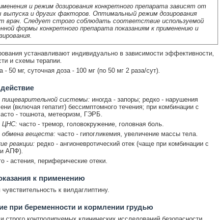
именения и режим дозирования конкретного препарата зависят от
 выпуска и других факторов. Оптимальный режим дозирования
т врач. Следует строго соблюдать соответствие используемой
нной формы конкретного препарата показаниям к применению и
зирования.
ования устанавливают индивидуально в зависимости эффективности,
ти и схемы терапии.
 - 50 мг, суточная доза - 100 мг (по 50 мг 2 раза/сут).
 действие
 пищеварительной системы:
иногда - запоры; редко - нарушения
ени (включая гепатит) бессимптомного течения; при комбинации с
асто - тошнота, метеоризм, ГЭРБ.
 ЦНС:
часто - тремор, головокружение, головная боль.
 обмена веществ:
часто - гипогликемия, увеличение массы тела.
ие реакции:
редко - ангионевротический отек (чаще при комбинации с
и АПФ).
о - астения, периферические отеки.
оказания к применению
чувствительность к вилдаглиптину.
е при беременности и кормлении грудью
и строго контролируемых клинических исследований безопасности