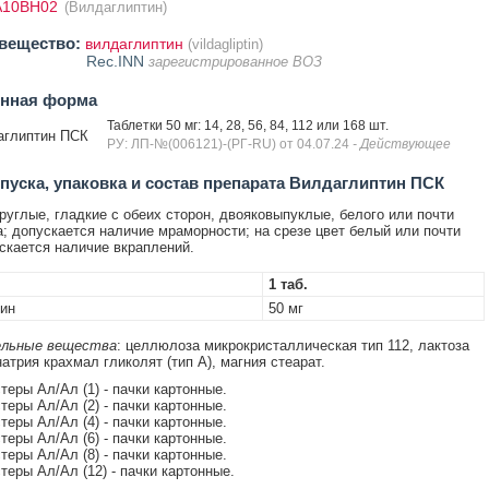
A10BH02
(Вилдаглиптин)
вещество:
вилдаглиптин
(vildagliptin)
Rec.INN
зарегистрированное ВОЗ
енная форма
Таблетки 50 мг: 14, 28, 56, 84, 112 или 168 шт.
аглиптин ПСК
РУ: ЛП-№(006121)-(РГ-RU) от 04.07.24
- Действующее
уска, упаковка и состав препарата Вилдаглиптин ПСК
руглые, гладкие с обеих сторон, двояковыпуклые, белого или почти
а; допускается наличие мраморности; на срезе цвет белый или почти
скается наличие вкраплений.
1 таб.
ин
50 мг
льные вещества
: целлюлоза микрокристаллическая тип 112, лактоза
атрия крахмал гликолят (тип А), магния стеарат.
стеры Ал/Ал (1) - пачки картонные.
стеры Ал/Ал (2) - пачки картонные.
стеры Ал/Ал (4) - пачки картонные.
стеры Ал/Ал (6) - пачки картонные.
стеры Ал/Ал (8) - пачки картонные.
стеры Ал/Ал (12) - пачки картонные.