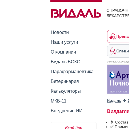
СПРАВОЧН
ЛЕКАРСТВ
Новости
Препа
Наши услуги
Специ
О компании
Видаль БОКС
Реклама. ООО «Бауш
Парафармацевтика
Ветеринария
Калькуляторы
Видаль
МКБ-11
Внедрение ИИ
Вилдаглип
💊 Состав
✅ Примен
Вход для