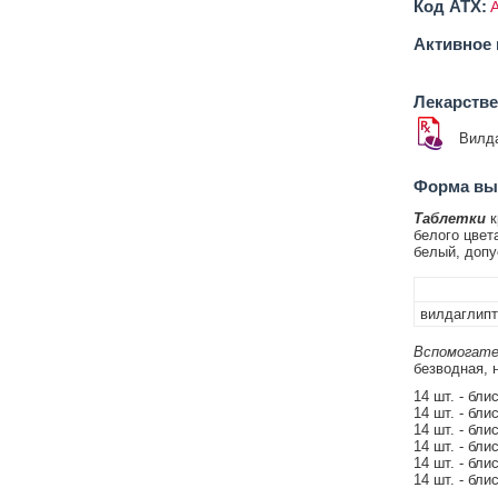
Код ATX:
Активное 
Лекарств
Вилд
Форма вып
Таблетки
к
белого цвет
белый, допу
вилдаглипт
Вспомогате
безводная, н
14 шт. - бли
14 шт. - бли
14 шт. - бли
14 шт. - бли
14 шт. - бли
14 шт. - бли