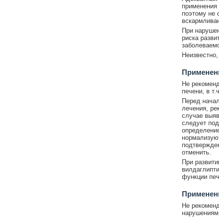
применения 
поэтому не 
вскармливан
При наруше
риска разви
заболеваемо
Неизвестно,
Применен
Не рекоменд
печени, в т
Перед начал
лечения, ре
случае выяв
следует под
определение
нормализуют
подтвержден
отменить.
При развити
вилдаглипти
функции печ
Применен
Не рекоменд
нарушениями