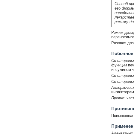
Способ пр
его формы
определяе
лекарстве
режиму до
Режим дозир
переносимос
Разовая доза
Побочное
Со стороны
функции печ
инсулином ч
Со стороны
Со стороны
Аллергическ
ингибиторам
Прочие:
част
Противоп
Повышенная 
Применени
Адекватных 