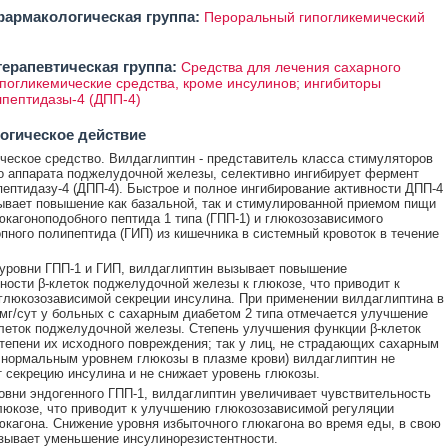
армакологическая группа:
Пероральный гипогликемический
ерапевтическая группа:
Средства для лечения сахарного
ипогликемические средства, кроме инсулинов; ингибиторы
пептидазы-4 (ДПП-4)
огическое действие
ческое средство. Вилдаглиптин - представитель класса стимуляторов
о аппарата поджелудочной железы, селективно ингибирует фермент
ептидазу-4 (ДПП-4). Быстрое и полное ингибирование активности ДПП-4
ывает повышение как базальной, так и стимулированной приемом пищи
юкагоноподобного пептида 1 типа (ГПП-1) и глюкозозависимого
пного полипептида (ГИП) из кишечника в системный кровоток в течение
уровни ГПП-1 и ГИП, вилдаглиптин вызывает повышение
ности β-клеток поджелудочной железы к глюкозе, что приводит к
люкозозависимой секреции инсулина. При применении вилдаглиптина в
 мг/сут у больных с сахарным диабетом 2 типа отмечается улучшение
леток поджелудочной железы. Степень улучшения функции β-клеток
степени их исходного повреждения; так у лиц, не страдающих сахарным
 нормальным уровнем глюкозы в плазме крови) вилдаглиптин не
 секрецию инсулина и не снижает уровень глюкозы.
вни эндогенного ГПП-1, вилдаглиптин увеличивает чувствительность
глюкозе, что приводит к улучшению глюкозозависимой регуляции
юкагона. Снижение уровня избыточного глюкагона во время еды, в свою
зывает уменьшение инсулинорезистентности.