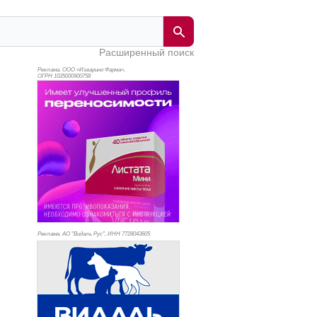
Расширенный поиск
Реклама. ООО «Изварино Фарма»,
ОГРН 103
5000900758
Реклама. АО "Видаль Рус", ИНН 772
8043605