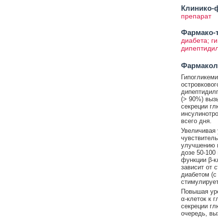
Клинико-ф
препарат
Фармако-т
диабета; г
дипептидил
Фармакол
Гипогликеми
островковог
дипептидилп
(> 90%) выз
секреции гл
инсулинотро
всего дня.
Увеличивая 
чувствитель
улучшению г
дозе 50-100
функции β-к
зависит от 
диабетом (с
стимулирует
Повышая уро
α-клеток к 
секреции гл
очередь, вы