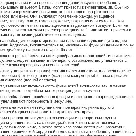
е дозирование или перерывы во введении инсулина, особенно у
 сахарным диабетом 1 типа, могут привести к гипергликемии. Обычно
томы гипергликемии развиваются постепенно на протяжении
часов или дней. Они включают появление жажды, учащенное
ние, тошноту, рвоту, головокружение, покраснение и сухость кожи,
рту, потерю аппетита, запах ацетона в выдыхаемом воздухе. Если не
ечение, гипергликемия при сахарном диабете 1 типа может привести к
асного для жизни диабетического кетоацидоза.
на необходимо корректировать при нарушении функции щитовидной
езни Аддисона, гипопитуитаризме, нарушениях функции печени и почек
ном диабете у пациентов старше 65 лет.
енного риска кардиальных и церебральных осложнений гипогликемии
сулина следует применять препарат с осторожностью у пациентов с
стенозом коронарных и мозговых артерий.
стью у пациентов с пролиферативной ретинопатией, в особенности не
лечение фотокоагуляцией (лазерной коагуляцией) в связи с риском
ия амавроза (полной слепоты).
т увеличивает интенсивность физической активности или изменяет
иету, может потребоваться коррекция дозы инсулина.
ие заболевания, особенно инфекции и состояния, сопровождающиеся
 увеличивают потребность в инсулине.
иента на новый тип инсулина или препарат инсулина другого
ля необходимо производить под контролем врача.
нии препаратов инсулина в комбинации с препаратами группы
иона у пациентов с сахарным диабетом 2 типа может возникать
дкости в организме, в результате чего повышается риск развития и
вания хронической сердечной недостаточности, особенно у пациентов с