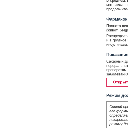
В среднем, 
максимальны
продолжител
Фармакок
Полнота вса
(живот, бед
Распределяе
и в грудное
инсулиназы.
Показания
Сахарный ди
пероральным
препаратам 
заболевания
Открыт
Режим до
Способ пр
его формы
определяе
лекарстве
режиму до