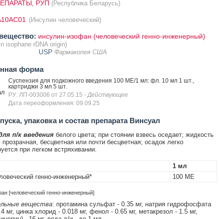
ЕПАРАТЫ, РУП
(Республика Беларусь)
A10AC01
(Инсулин человеческий)
вещество:
инсулин-изофан (человеческий генно-инженерный)
in isophane rDNA origin)
USP
Фармакопея США
енная форма
Суспензия для подкожного введения 100 МЕ/1 мл: фл. 10 мл 1 шт.,
картриджи 3 мл 5 шт.
ал
РУ: ЛП-003006 от 27.05.15
- Действующее
Дата переоформления: 09.09.25
уска, упаковка и состав препарата Винсуал
для п/к введения
белого цвета; при стоянии взвесь оседает; жидкость
 прозрачная, бесцветная или почти бесцветная; осадок легко
уется при легком встряхивании.
1 мл
ловеческий генно-инженерный*
100 МЕ
фан [человеческий генно-инженерный]
льные вещества
: протамина сульфат - 0.35 мг, натрия гидрофосфата
.4 мг, цинка хлорид - 0.018 мг, фенол - 0.65 мг, метакрезол - 1.5 мг,
ицерин) - 16 мг, вода д/и - до 1 мл.