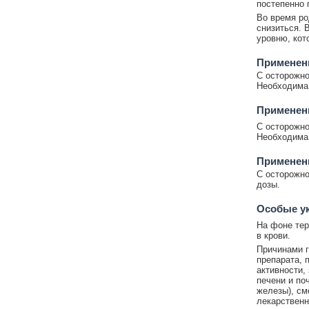
постепенно п
Во время ро
снизиться. 
уровню, кот
Применен
С осторожно
Необходима 
Применен
С осторожно
Необходима 
Применен
С осторожно
дозы.
Особые у
На фоне тер
в крови.
Причинами г
препарата, 
активности,
печени и по
железы), см
лекарствен