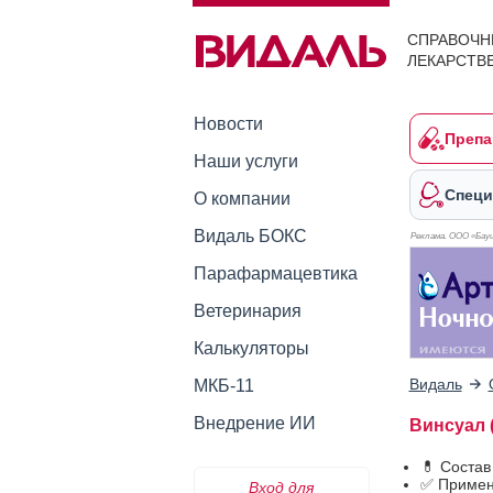
СПРАВОЧН
ЛЕКАРСТВ
Новости
Препа
Наши услуги
Специ
О компании
Видаль БОКС
Реклама. ООО «Бауш
Парафармацевтика
Ветеринария
Калькуляторы
Видаль
МКБ-11
Внедрение ИИ
Винсуал (
💊 Состав
✅ Примен
Вход для