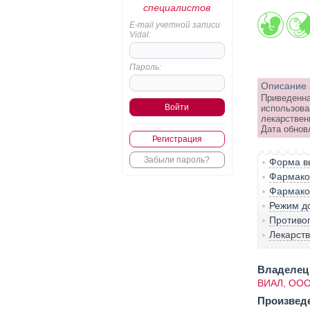
специалистов
E-mail учетной записи
Vidal:
Пароль:
Описание 
Приведенна
использова
лекарствен
Дата обнов
Регистрация
Забыли пароль?
Форма вы
Фармако-
Фармако
Режим д
Противо
Лекарст
Владелец 
ВИАЛ, ОО
Произвед