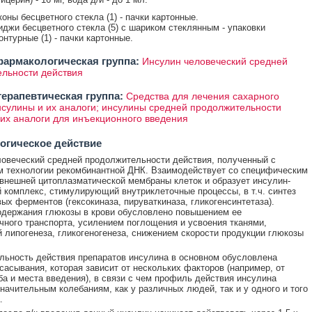
оны бесцветного стекла (1) - пачки картонные.
риджи бесцветного стекла (5) с шариком стеклянным - упаковки
нтурные (1) - пачки картонные.
армакологическая группа:
Инсулин человеческий средней
льности действия
ерапевтическая группа:
Средства для лечения сахарного
нсулины и их аналоги; инсулины средней продолжительности
 их аналоги для инъекционного введения
огическое действие
овеческий средней продолжительности действия, полученный с
 технологии рекомбинантной ДНК. Взаимодействует со специфическим
внешней цитоплазматической мембраны клеток и образует инсулин-
 комплекс, стимулирующий внутриклеточные процессы, в т.ч. синтез
ых ферментов (гексокиназа, пируваткиназа, гликогенсинтетаза).
держания глюкозы в крови обусловлено повышением ее
чного транспорта, усилением поглощения и усвоения тканями,
 липогенеза, гликогеногенеза, снижением скорости продукции глюкозы
ьность действия препаратов инсулина в основном обусловлена
сасывания, которая зависит от нескольких факторов (например, от
ба и места введения), в связи с чем профиль действия инсулина
начительным колебаниям, как у различных людей, так и у одного и того
.