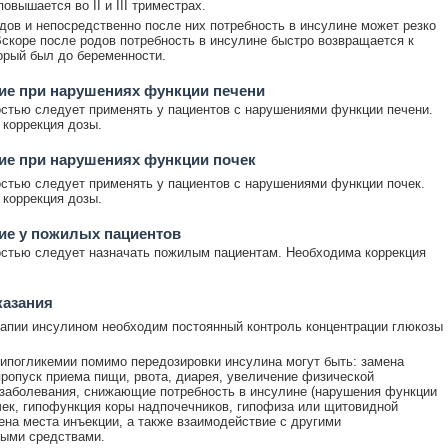
овышается во II и III триместрах.
дов и непосредственно после них потребность в инсулине может резко
Вскоре после родов потребность в инсулине быстро возвращается к
орый был до беременности.
ие при нарушениях функции печени
стью следует применять у пациентов с нарушениями функции печени.
коррекция дозы.
ие при нарушениях функции почек
стью следует применять у пациентов с нарушениями функции почек.
коррекция дозы.
ие у пожилых пациентов
стью следует назначать пожилым пациентам. Необходима коррекция
казания
апии инсулином необходим постоянный контроль концентрации глюкозы
ипогликемии помимо передозировки инсулина могут быть: замена
пропуск приема пищи, рвота, диарея, увеличение физической
 заболевания, снижающие потребность в инсулине (нарушения функции
чек, гипофункция коры надпочечников, гипофиза или щитовидной
ена места инъекции, а также взаимодействие с другими
ными средствами.