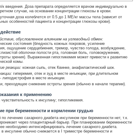
п/к введения. Доза препарата определяется врачом индивидуально в
ретном случае, на основании концентрации глюкозы в крови.
уточная доза колеблется от 0.5 до 1 МЕ/кг массы тела (зависит от
ных особенностей пациента и концентрации глюкозы крови).
 действие
йствие, обусловленное влиянием на углеводный обмен:
ческие состояния (бледность кожных покровов, усиление
ия, ощущение сердцебиения, тремор, чувство голода, возбуждение,
слизистой оболочки полости рта, головная боль, головокружение,
троты зрения). Выраженная гипогликемия может привести к развитию
ческой комы.
ие реакции:
кожная сыпь, отек Квинке, анафилактический шок.
акции:
гиперемия, отек и зуд в месте инъекции, при длительном
- липодистрофия в месте инъекции.
ки, преходящее снижение остроты зрения (обычно в начале терапии).
оказания к применению
чувствительность к инсулину; гипогликемия.
е при беременности и кормлении грудью
 по лечению сахарного диабета инсулином при беременности нет, т.к.
проникает через плацентарный барьер. При планировании беременности
нее необходимо интенсифицировать лечение сахарного диабета.
 в инсулине обычно снижается в I триместре беременности и