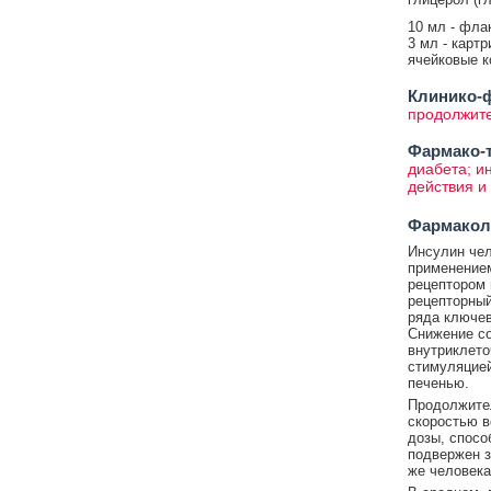
10 мл - флак
3 мл - карт
ячейковые ко
Клинико-ф
продолжите
Фармако-т
диабета; и
действия и
Фармакол
Инсулин чел
применением
рецептором 
рецепторный
ряда ключев
Снижение со
внутриклето
стимуляцией
печенью.
Продолжител
скоростью в
дозы, спосо
подвержен з
же человека