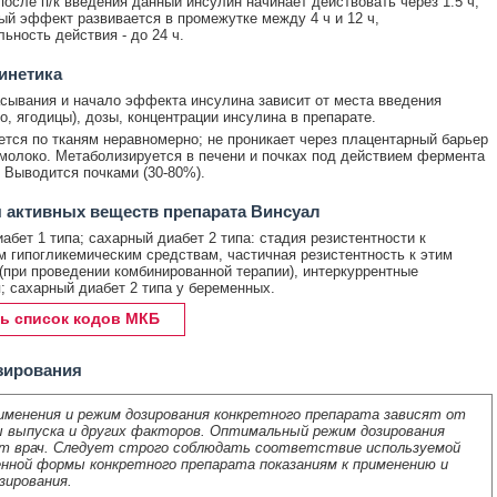
после п/к введения данный инсулин начинает действовать через 1.5 ч,
й эффект развивается в промежутке между 4 ч и 12 ч,
ьность действия - до 24 ч.
инетика
сывания и начало эффекта инсулина зависит от места введения
ро, ягодицы), дозы, концентрации инсулина в препарате.
тся по тканям неравномерно; не проникает через плацентарный барьер
 молоко. Метаболизируется в печени и почках под действием фермента
 Выводится почками (30-80%).
 активных веществ препарата Винсуал
абет 1 типа; сахарный диабет 2 типа: стадия резистентности к
 гипогликемическим средствам, частичная резистентность к этим
(при проведении комбинированной терапии), интеркуррентные
; сахарный диабет 2 типа у беременных.
ь список кодов МКБ
зирования
именения и режим дозирования конкретного препарата зависят от
 выпуска и других факторов. Оптимальный режим дозирования
т врач. Следует строго соблюдать соответствие используемой
нной формы конкретного препарата показаниям к применению и
зирования.