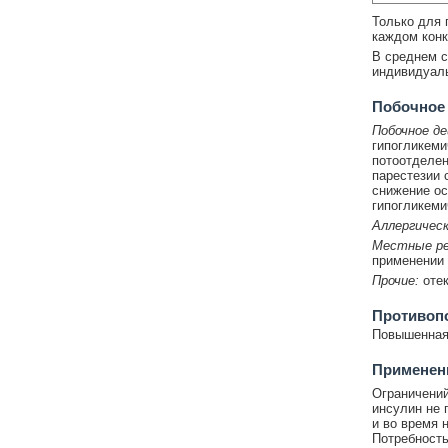
Только для 
каждом конк
В среднем с
индивидуаль
Побочное
Побочное де
гипогликеми
потоотделен
парестезии 
снижение ос
гипогликеми
Аллергическ
Местные ре
применении 
Прочие:
оте
Противоп
Повышенная 
Применени
Ограничений
инсулин не 
и во время 
Потребность