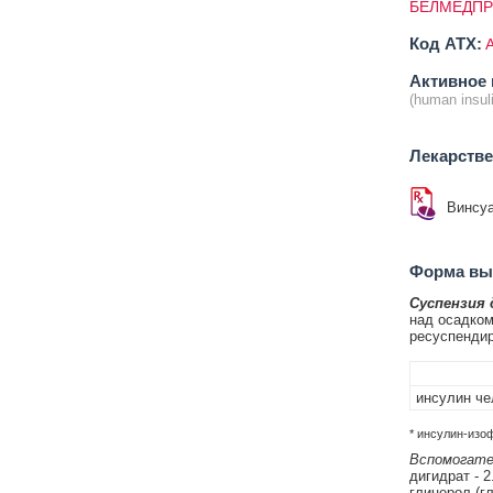
БЕЛМЕДПР
Код ATX:
Активное 
(human insul
Лекарств
Винсу
Форма вып
Суспензия 
над осадком
ресуспендир
инсулин че
* инсулин-изо
Вспомогате
дигидрат - 2
глицерол (гл