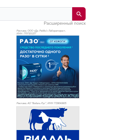
Расширенный поиск
Реклама. ООО «Др. Редди’с Лабораторис»,
ИНН: 770
7321227
Реклама. АО "Видаль Рус", ИНН 772
8043605