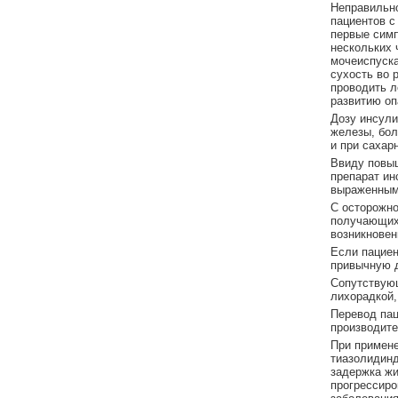
Неправильно
пациентов с
первые симп
нескольких 
мочеиспуска
сухость во 
проводить л
развитию оп
Дозу инсули
железы, бол
и при сахар
Ввиду повыш
препарат ин
выраженным 
С осторожно
получающих 
возникновен
Если пациен
привычную д
Сопутствующ
лихорадкой,
Перевод пац
производите
При примене
тиазолидинд
задержка жи
прогрессиро