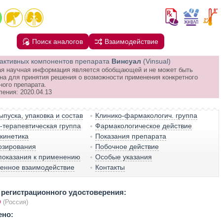
Поиск аналогов
Взаимодействие
активных компонентов препарата
Винсуал
(Vinsual)
я научная информация является обобщающей и не может быть
на для принятия решения о возможности применения конкретного
ного препарата.
ления: 2020.04.13
пуска, упаковка и состав
Клинико-фармакологич. группа
терапевтическая группа
Фармакологическое действие
кинетика
Показания препарата
озирования
Побочное действие
показания к применению
Особые указания
венное взаимодействие
Контакты
регистрационного удостоверения:
О
(Россия)
ено: