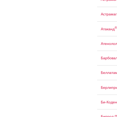
Астрамаг
®
Атаканд
Атенолол
Барбова
Беллата
Берлипр
Би-Коден
Бипрол 