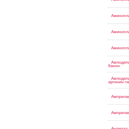
Аминопла
Аминопла
Аминопла
Амлодипи
Канон
Амлодипи
аргинин-т
Амприла
Амприла
Андипал