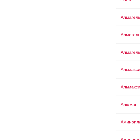
Алмагел
Алмагел
Алмагел
Альмакс
Альмакси
Алюмаг
Аминопла
Аминопла