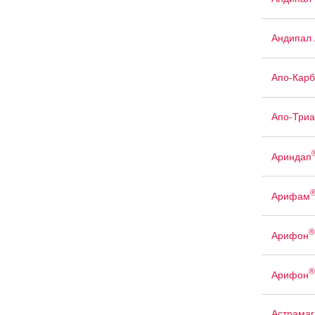
Андипал 
Апо-Кар
Апо-Триа
Ариндап
Арифам
®
Арифон
®
Арифон
Астрамаг