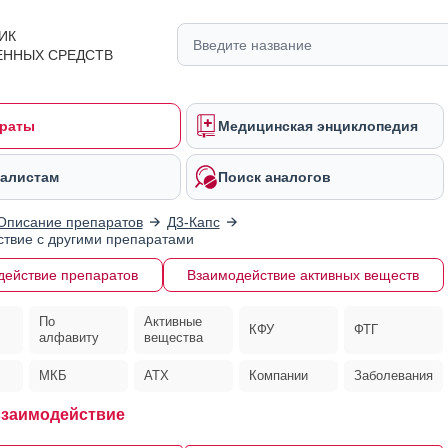
ИК
ЕННЫХ СРЕДСТВ
раты
Медицинская энциклопедия
алистам
Поиск аналогов
Описание препаратов
Д3-Капс
твие с другими препаратами
действие препаратов
Взаимодействие активных веществ
По
Активные
КФУ
ФТГ
алфавиту
вещества
МКБ
АТХ
Компании
Заболевания
взаимодействие