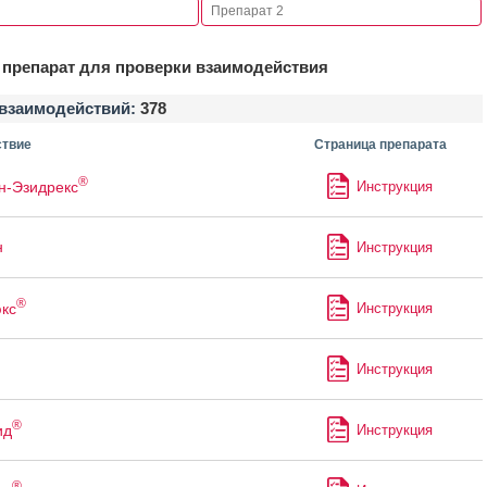
препарат для проверки взаимодействия
взаимодействий:
378
твие
Страница препарата
®
н-Эзидрекс
Инструкция
н
Инструкция
®
кс
Инструкция
Инструкция
®
ид
Инструкция
®