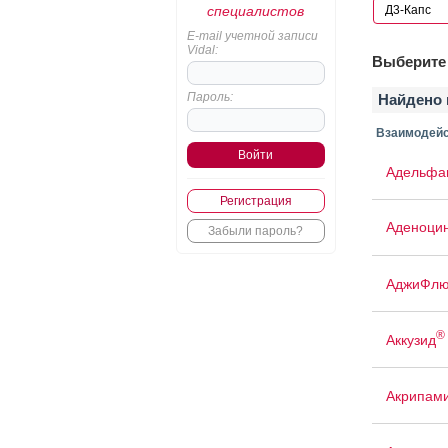
специалистов
E-mail учетной записи
Vidal:
Выберите 
Пароль:
Найдено 
Взаимодейс
Адельфа
Регистрация
Аденоци
Забыли пароль?
АджиФлю
®
Аккузид
Акрипам