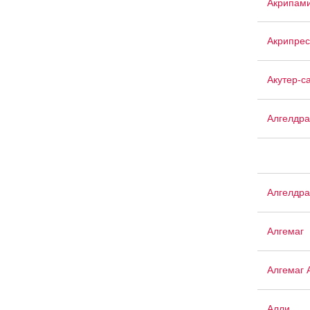
Акрипам
Акрипрес
Акутер-с
Алгелдра
Алгелдра
Алгемаг
Алгемаг 
Алли