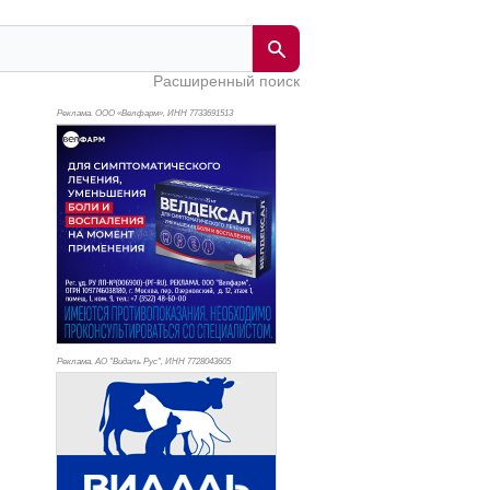
Расширенный поиск
Реклама. ООО «Велфарм», ИНН 773
3691513
Реклама. АО "Видаль Рус", ИНН 772
8043605