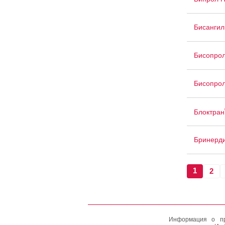
Бисангил
Бисопрол
Бисопрол
Блоктран
Бринерд
1
2
Информация о пр