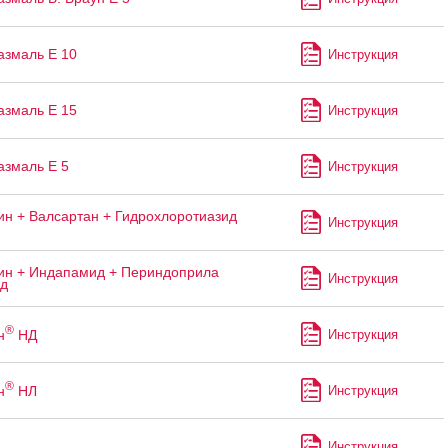
змаль Е 10
Инструкция
змаль Е 15
Инструкция
змаль Е 5
Инструкция
н + Валсартан + Гидрохлоротиазид
Инструкция
н + Индапамид + Периндоприла
Инструкция
ад
®
н
НД
Инструкция
®
н
НЛ
Инструкция
Инструкция