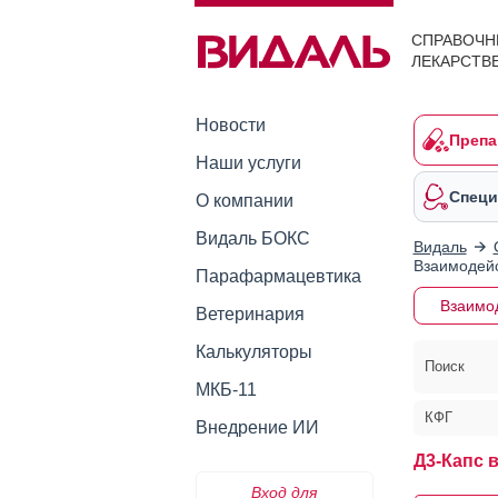
СПРАВОЧН
ЛЕКАРСТВ
Новости
Препа
Наши услуги
Специ
О компании
Видаль БОКС
Видаль
Взаимодейс
Парафармацевтика
Взаимо
Ветеринария
Калькуляторы
Поиск
МКБ-11
КФГ
Внедрение ИИ
Д3-Капс 
Вход для