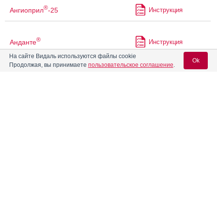
®
Ангиоприл
-25
Инструкция
®
Анданте
Инструкция
На сайте Видаль используются файлы cookie
Ok
Продолжая, вы принимаете
пользовательское соглашение
.
Андипал
Инструкция
Вход для специалистов
Андипал Авексима
Инструкция
E-mail учетной записи Vidal:
®
Анкзилера
Инструкция
Пароль:
Апаурин
Апо-Амитриптилин
Инструкция
Регистрация
Забыли пароль?