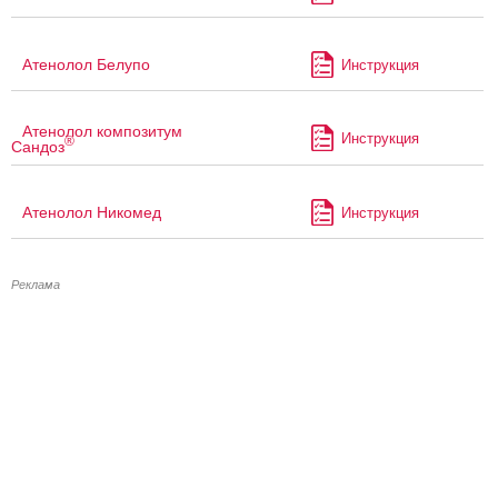
Атенолол Белупо
Инструкция
Атенолол композитум
Инструкция
®
Сандоз
Атенолол Никомед
Инструкция
Реклама