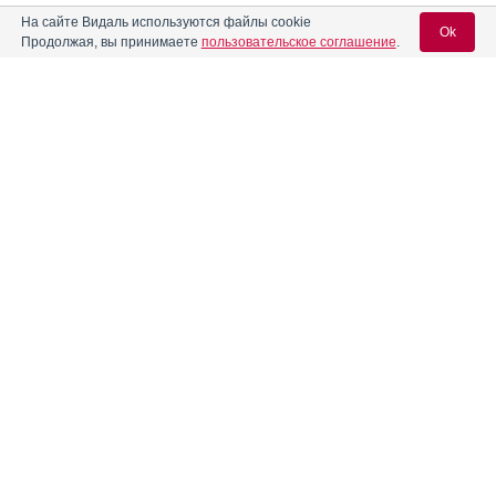
На сайте Видаль используются файлы cookie
®
Ok
Берлиприл
20
Инструкция
Продолжая, вы принимаете
пользовательское соглашение
.
®
Берлиприл
5
Инструкция
Вход для специалистов
E-mail учетной записи Vidal:
®
Берлиприл
плюс
Инструкция
Пароль:
Бетак
Инструкция
®
Бетакард
Инструкция
Регистрация
Забыли пароль?
Бетаксолол
Бетаксолол Велфарм
Инструкция