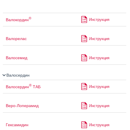
®
Валокордин
Инструкция
Валорелас
Инструкция
Валосемид
Инструкция
Валосердин
®
Валосердин
ТАБ
Инструкция
Веро-Лоперамид
Инструкция
Гексамидин
Инструкция