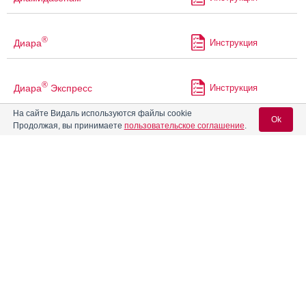
®
Диара
Инструкция
®
Диара
Экспресс
Инструкция
На сайте Видаль используются файлы cookie
Ok
Продолжая, вы принимаете
пользовательское соглашение
.
Дормикум
Золомакс
Инструкция
Вход для специалистов
E-mail учетной записи Vidal:
®
Имодиум
Инструкция
Пароль:
®
Имодиум
Плюс
Инструкция
®
Имодиум
Экспресс
Инструкция