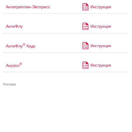
Антигриппин-Экспресс
Инструкция
АнтиФлу
Инструкция
®
АнтиФлу
Кидс
Инструкция
®
Анузол
Инструкция
Реклама