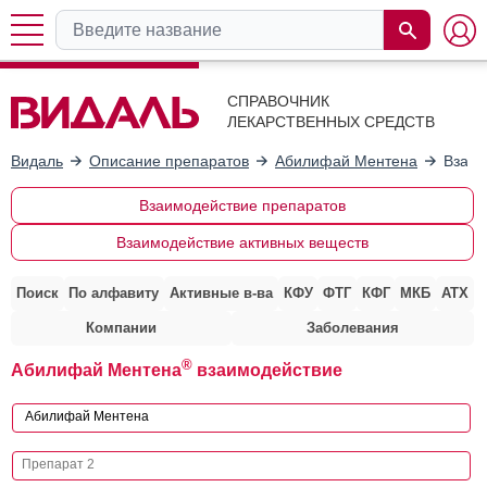
СПРАВОЧНИК
ЛЕКАРСТВЕННЫХ СРЕДСТВ
Видаль
Описание препаратов
Абилифай Ментена
Взаим
Взаимодействие препаратов
Взаимодействие активных веществ
Поиск
По алфавиту
Активные в-ва
КФУ
ФТГ
КФГ
МКБ
АТХ
Компании
Заболевания
®
Абилифай Ментена
взаимодействие