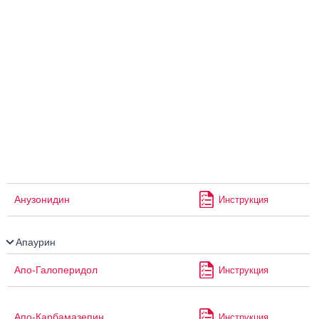
Анузонидин
Инструкция
Апаурин
Апо-Галоперидол
Инструкция
Апо-Карбамазепин
Инструкция