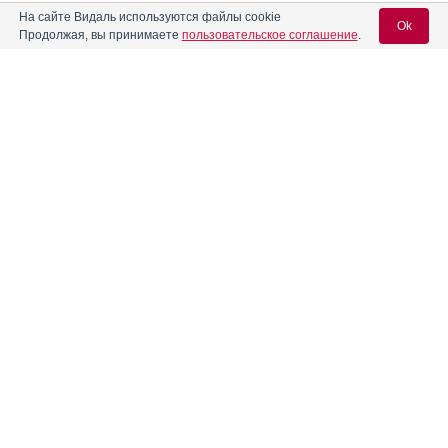
На сайте Видаль используются файлы cookie
®
Атазанавир-Нанолек
Инструкция
Ok
Продолжая, вы принимаете
пользовательское соглашение
.
Атазанавир-ТЛ
Инструкция
Вход для специалистов
E-mail учетной записи Vidal:
Атазанавир-Эдвансд
Инструкция
Пароль:
Атазор
Инструкция
Атазор-Р
Инструкция
Регистрация
Забыли пароль?
®
Атаракс
Атропин
Атропин Нова
Инструкция