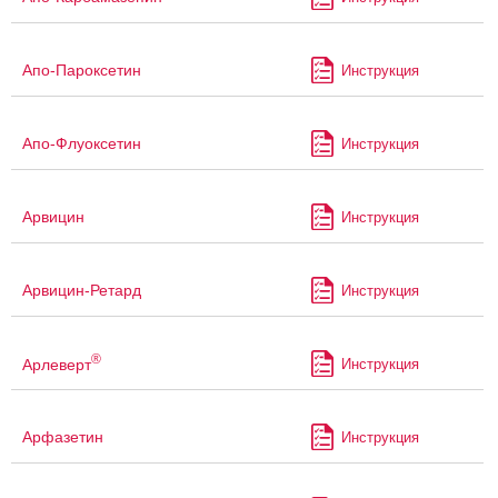
Апо-Пароксетин
Инструкция
Апо-Флуоксетин
Инструкция
Арвицин
Инструкция
Арвицин-Ретард
Инструкция
®
Арлеверт
Инструкция
Арфазетин
Инструкция