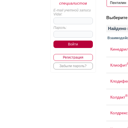
специалистов
E-mail учетной записи
Vidal:
Выберите 
Пароль:
Найдено 
Взаимодейс
Кинедри
Регистрация
Клиофит
Забыли пароль?
Клодифе
®
Колдакт
Колдрекс