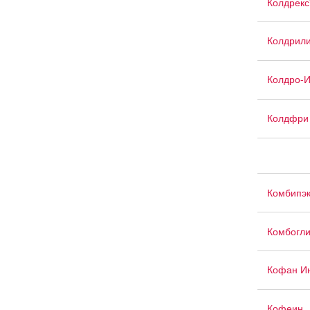
Колдрекс
Колдрил
Колдро-И
Колдфри
Комбипэ
Комбогли
Кофан Ин
Кофеин