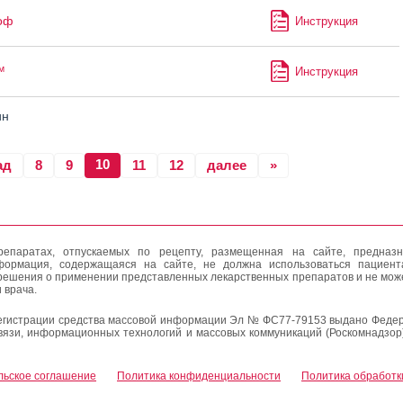
оф
Инструкция
™
Инструкция
ин
10
ад
8
9
11
12
далее
»
епаратах, отпускаемых по рецепту, размещенная на сайте, предназн
формация, содержащаяся на сайте, не должна использоваться пациен
решения о применении представленных лекарственных препаратов и не мож
 врача.
егистрации средства массовой информации Эл № ФС77-79153 выдано Федер
вязи, информационных технологий и массовых коммуникаций (Роскомнадзор
льское соглашение
Политика конфиденциальности
Политика обработк