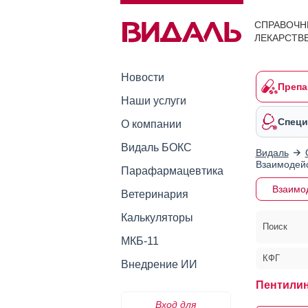
СПРАВОЧН
ЛЕКАРСТВ
Новости
Препа
Наши услуги
Специ
О компании
Видаль БОКС
Видаль
Взаимодейс
Парафармацевтика
Взаимо
Ветеринария
Калькуляторы
Поиск
МКБ-11
КФГ
Внедрение ИИ
Пентилин
Вход для