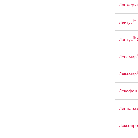
Ланжери
®
Лантус
®
Лантус
Левемир
Левемир
Лекофен
Линпарз
Локсопр