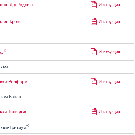
фен Д-р Редди’с
Инструкция
офен Кроно
Инструкция
®
еф
Инструкция
икам
икам Велфарм
Инструкция
кам Канон
кам-Бинергия
Инструкция
®
кам-Тривиум