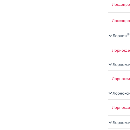
Локсопро
Локсопр
®
Лорния
Лорнокс
Лорнокс
Лорнокс
Лорнокси
Лорнокси
Лорнокси