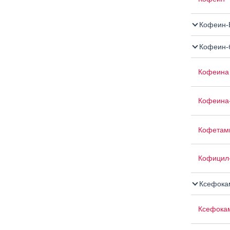
Кофеин-Б
Кофеин-б
Кофеина 
Кофеина-
Кофетам
Кофицил
Ксефока
Ксефока