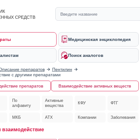
ИК
ЕННЫХ СРЕДСТВ
раты
Медицинская энциклопедия
алистам
Поиск аналогов
Описание препаратов
Пентилин
твие с другими препаратами
действие препаратов
Взаимодействие активных веществ
По
Активные
КФУ
ФТГ
алфавиту
вещества
МКБ
АТХ
Компании
Заболевания
 взаимодействие