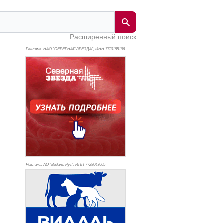
Расширенный поиск
Реклама. НАО "СЕВЕРНАЯ ЗВЕЗДА", ИНН 772
0185196
Реклама. АО "Видаль Рус", ИНН 772
8043605