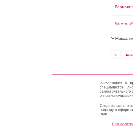
Лорноли
Люмжев
Максалг
«
наз
Информация о пр
специалистов. Ин
самостоятельного 
очной консультации
Свидетельство о р
надзору в сфере с
года.
Пользовате