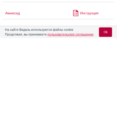
Амиксид
Инструкция
На сайте Видаль используются файлы cookie
Амиктобин
Инструкция
Ok
Продолжая, вы принимаете
пользовательское соглашение
.
Аминосалициловая кислота
Вход для специалистов
®
Ампризир
Инструкция
E-mail учетной записи Vidal:
®
Ангиокардил
Инструкция
Пароль:
Ангиорус
Инструкция
Андипал
Инструкция
Регистрация
Забыли пароль?