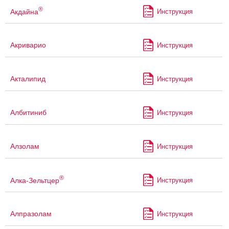
®
Акдайна
Инструкция
Акриварио
Инструкция
Акталипид
Инструкция
Албитиниб
Инструкция
Алзолам
Инструкция
®
Алка-Зельтцер
Инструкция
Алпразолам
Инструкция