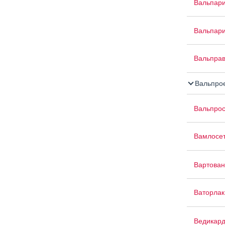
Вальпар
Вальпар
Вальпра
Вальпрое
Вальпро
Вамлосе
Вартован
Ваторлак
Ведикар