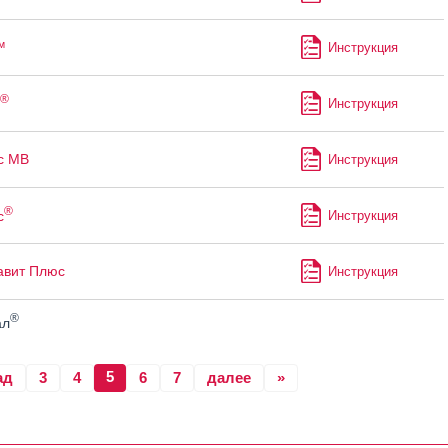
™
Инструкция
®
Инструкция
с МВ
Инструкция
®
с
Инструкция
авит Плюс
Инструкция
®
ал
5
ад
3
4
6
7
далее
»