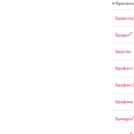
Браланг
Браюлла
®
Брудол
Брустан
Бруфаст 
Бруфен 
Бруфика
Бумидол
®