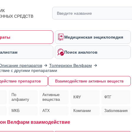
ИК
ЕННЫХ СРЕДСТВ
раты
Медицинская энциклопедия
алистам
Поиск аналогов
Описание препаратов
Толперизон Велфарм
твие с другими препаратами
действие препаратов
Взаимодействие активных веществ
По
Активные
КФУ
ФТГ
алфавиту
вещества
МКБ
АТХ
Компании
Заболевания
он Велфарм взаимодействие