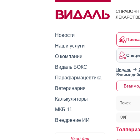
СПРАВОЧН
ЛЕКАРСТВ
Новости
Препа
Наши услуги
Специ
О компании
Видаль БОКС
Видаль
Взаимодейс
Парафармацевтика
Взаимо
Ветеринария
Калькуляторы
Поиск
МКБ-11
КФГ
Внедрение ИИ
Толпериз
Вход для