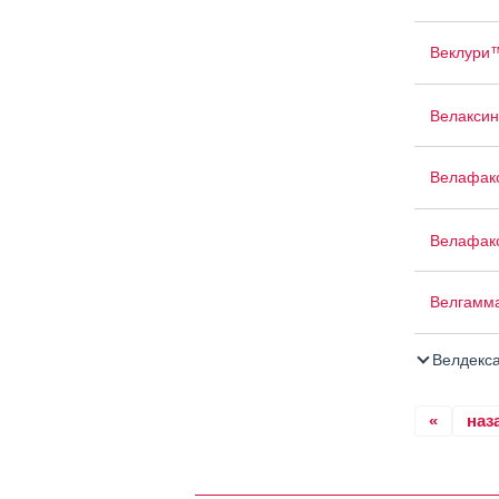
Веклури
Велаксин
Велафак
Велафак
Велгамм
Велдекс
«
наз