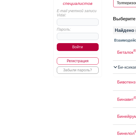
специалистов
E-mail учетной записи
Vidal:
Выберите 
Пароль:
Найдено 
Взаимодейс
®
Беталок
Регистрация
Би-ксика
Забыли пароль?
Бивотенз
Бинавит
Бинейру
Бинелол