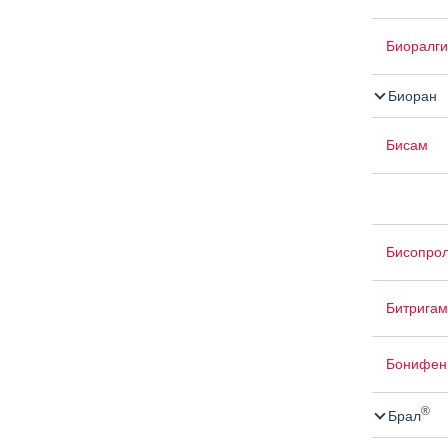
Биоралги
Биоран
Бисам
Бисопро
Битригам
Бонифен
®
Брал