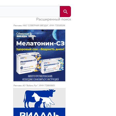
Расширенный поиск
Реклама. НАО "СЕВЕРНАЯ ЗВЕЗДА", ИНН 772
0185196
Реклама. АО "Видаль Рус", ИНН 772
8043605