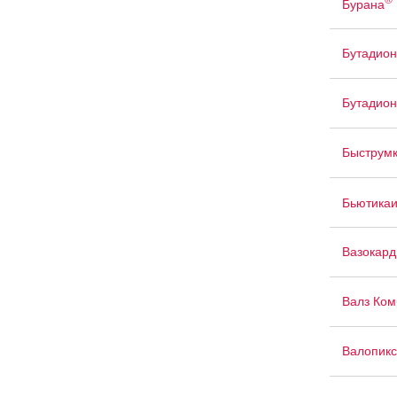
Бурана
Бутадион
Бутадиона
Быструм
Бьютика
Вазокард
Валз Ком
Валопик