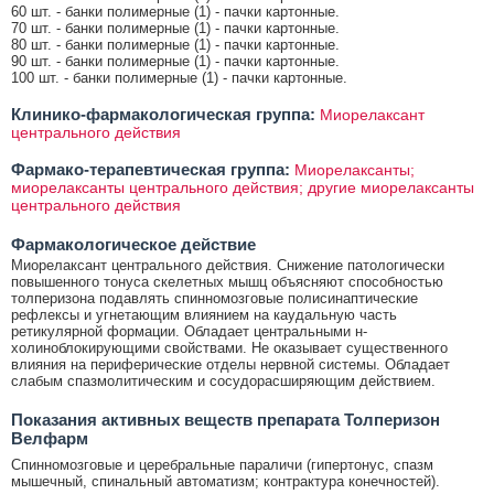
60 шт. - банки полимерные (1) - пачки картонные.
70 шт. - банки полимерные (1) - пачки картонные.
80 шт. - банки полимерные (1) - пачки картонные.
90 шт. - банки полимерные (1) - пачки картонные.
100 шт. - банки полимерные (1) - пачки картонные.
Клинико-фармакологическая группа:
Миорелаксант
центрального действия
Фармако-терапевтическая группа:
Миорелаксанты;
миорелаксанты центрального действия; другие миорелаксанты
центрального действия
Фармакологическое действие
Миорелаксант центрального действия. Снижение патологически
повышенного тонуса скелетных мышц объясняют способностью
толперизона подавлять спинномозговые полисинаптические
рефлексы и угнетающим влиянием на каудальную часть
ретикулярной формации. Обладает центральными н-
холиноблокирующими свойствами. Не оказывает существенного
влияния на периферические отделы нервной системы. Обладает
слабым спазмолитическим и сосудорасширяющим действием.
Показания активных веществ препарата Толперизон
Велфарм
Спинномозговые и церебральные параличи (гипертонус, спазм
мышечный, спинальный автоматизм; контрактура конечностей).