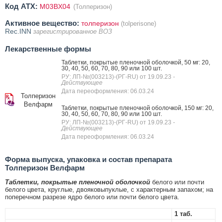
Код ATX:
M03BX04
(Толперизон)
Активное вещество:
толперизон
(tolperisone)
Rec.INN
зарегистрированное ВОЗ
Лекарственные формы
Таблетки, покрытые пленочной оболочкой, 50 мг: 20,
30, 40, 50, 60, 70, 80, 90 или 100 шт.
РУ: ЛП-№(003213)-(РГ-RU) от 19.09.23
-
Действующее
Дата переоформления: 06.03.24
Толперизон
Велфарм
Таблетки, покрытые пленочной оболочкой, 150 мг: 20,
30, 40, 50, 60, 70, 80, 90 или 100 шт.
РУ: ЛП-№(003213)-(РГ-RU) от 19.09.23
-
Действующее
Дата переоформления: 06.03.24
Форма выпуска, упаковка и состав препарата
Толперизон Велфарм
Таблетки, покрытые пленочной оболочкой
белого или почти
белого цвета, круглые, двояковыпуклые, с характерным запахом; на
поперечном разрезе ядро белого или почти белого цвета.
1 таб.