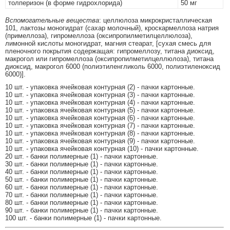
толперизон (в форме гидрохлорида)
50 мг
Вспомогательные вещества
: целлюлоза микрокристаллическая
101, лактозы моногидрат (сахар молочный), кроскармеллоза натрия
(примеллоза), гипромеллоза (оксипропилметилцеллюлоза),
лимонной кислоты моногидрат, магния стеарат, [сухая смесь для
пленочного покрытия содержащая: гипромеллозу, титана диоксид,
макрогол или гипромеллоза (оксипропилметилцеллюлоза), титана
диоксид, макрогол 6000 (полиэтиленгликоль 6000, полиэтиленоксид
6000)].
10 шт. - упаковка ячейковая контурная (2) - пачки картонные.
10 шт. - упаковка ячейковая контурная (3) - пачки картонные.
10 шт. - упаковка ячейковая контурная (4) - пачки картонные.
10 шт. - упаковка ячейковая контурная (5) - пачки картонные.
10 шт. - упаковка ячейковая контурная (6) - пачки картонные.
10 шт. - упаковка ячейковая контурная (7) - пачки картонные.
10 шт. - упаковка ячейковая контурная (8) - пачки картонные.
10 шт. - упаковка ячейковая контурная (9) - пачки картонные.
10 шт. - упаковка ячейковая контурная (10) - пачки картонные.
20 шт. - банки полимерные (1) - пачки картонные.
30 шт. - банки полимерные (1) - пачки картонные.
40 шт. - банки полимерные (1) - пачки картонные.
50 шт. - банки полимерные (1) - пачки картонные.
60 шт. - банки полимерные (1) - пачки картонные.
70 шт. - банки полимерные (1) - пачки картонные.
80 шт. - банки полимерные (1) - пачки картонные.
90 шт. - банки полимерные (1) - пачки картонные.
100 шт. - банки полимерные (1) - пачки картонные.