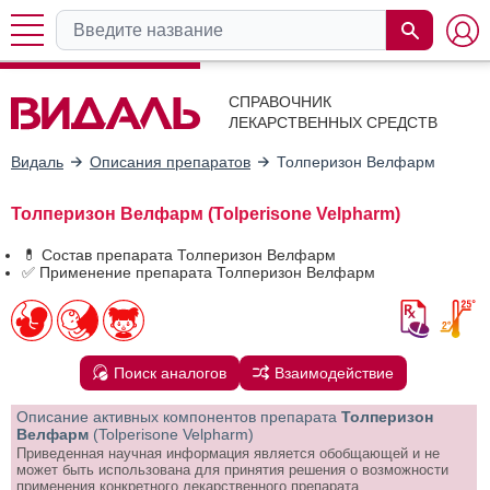
СПРАВОЧНИК
ЛЕКАРСТВЕННЫХ СРЕДСТВ
Видаль
Описания препаратов
Толперизон Велфарм
Толперизон Велфарм (Tolperisone Velpharm)
💊 Состав препарата Толперизон Велфарм
✅ Применение препарата Толперизон Велфарм
Поиск аналогов
Взаимодействие
Описание активных компонентов препарата
Толперизон
Велфарм
(Tolperisone Velpharm)
Приведенная научная информация является обобщающей и не
может быть использована для принятия решения о возможности
применения конкретного лекарственного препарата.