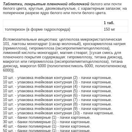
Таблетки, покрытые пленочной оболочкой
белого или почти
белого цвета, круглые, двояковыпуклые, с характерным запахом; на
поперечном разрезе ядро белого или почти белого цвета.
1 таб.
толперизон (в форме гидрохлорида)
150 мг
Вспомогательные вещества
: целлюлоза микрокристаллическая
101, лактозы моногидрат (сахар молочный), кроскармеллоза натрия
(примеллоза), гипромеллоза (оксипропилметилцеллюлоза),
лимонной кислоты моногидрат, магния стеарат, [сухая смесь для
пленочного покрытия содержащая: гипромеллозу, титана диоксид,
макрогол или гипромеллоза (оксипропилметилцеллюлоза), титана
диоксид, макрогол 6000 (полиэтиленгликоль 6000, полиэтиленоксид
6000)].
10 шт. - упаковка ячейковая контурная (2) - пачки картонные.
10 шт. - упаковка ячейковая контурная (3) - пачки картонные.
10 шт. - упаковка ячейковая контурная (4) - пачки картонные.
10 шт. - упаковка ячейковая контурная (5) - пачки картонные.
10 шт. - упаковка ячейковая контурная (6) - пачки картонные.
10 шт. - упаковка ячейковая контурная (7) - пачки картонные.
10 шт. - упаковка ячейковая контурная (8) - пачки картонные.
10 шт. - упаковка ячейковая контурная (9) - пачки картонные.
10 шт. - упаковка ячейковая контурная (10) - пачки картонные.
20 шт. - банки полимерные (1) - пачки картонные.
30 шт. - банки полимерные (1) - пачки картонные.
40 шт. - банки полимерные (1) - пачки картонные.
50 шт. - банки полимерные (1) - пачки картонные.