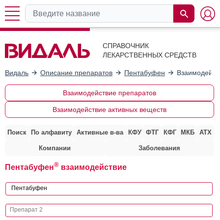
СПРАВОЧНИК
ЛЕКАРСТВЕННЫХ СРЕДСТВ
Видаль
Описание препаратов
Пентабуфен
Взаимодейст
Взаимодействие препаратов
Взаимодействие активных веществ
Поиск
По алфавиту
Активные в-ва
КФУ
ФТГ
КФГ
МКБ
АТХ
Компании
Заболевания
®
Пентабуфен
взаимодействие