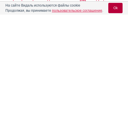
На сайте Видаль используются файлы cookie
Ok
Продолжая, вы принимаете
пользовательское соглашение
.
Абиратерон-ТЛ
Инструкция
Вход для специалистов
Абитаксел
Инструкция
E-mail учетной записи Vidal:
Абитера
Инструкция
Пароль:
Абраксан
Инструкция
Авандаглим
Инструкция
Регистрация
Забыли пароль?
®
Авелокс
®
Авиамарин
Инструкция