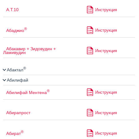
А.Т.10
Инструкция
®
Абаджио
Инструкция
Абакавир + Зидовудин +
Инструкция
Ламивудин
®
Абактал
Абилифай
®
Абилифай Ментена
Инструкция
Абирапрост
Инструкция
®
Абират
Инструкция