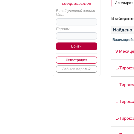
специалистов
E-mail учетной записи
Vidal:
Выберите 
Пароль:
Найдено 
Взаимодейс
9 Месяце
Регистрация
L-Тирокс
Забыли пароль?
L-Тирокс
L-Тирокс
L-Тирокс