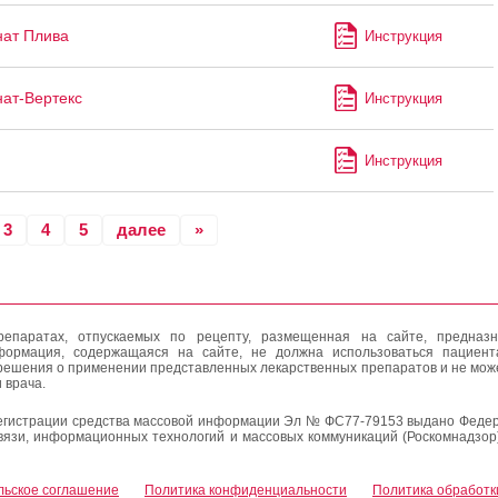
ат Плива
Инструкция
ат-Вертекс
Инструкция
Инструкция
3
4
5
далее
»
епаратах, отпускаемых по рецепту, размещенная на сайте, предназн
формация, содержащаяся на сайте, не должна использоваться пациен
решения о применении представленных лекарственных препаратов и не мож
 врача.
егистрации средства массовой информации Эл № ФС77-79153 выдано Федер
вязи, информационных технологий и массовых коммуникаций (Роскомнадзор
льское соглашение
Политика конфиденциальности
Политика обработк