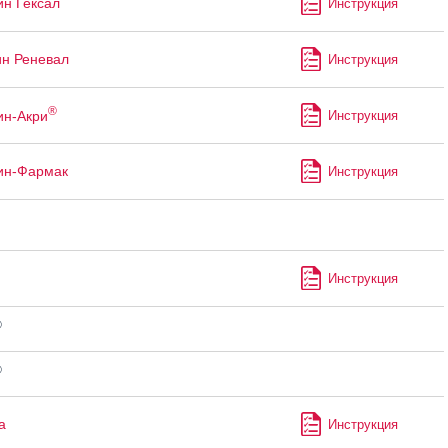
ин Гексал
Инструкция
ин Реневал
Инструкция
®
ин-Акри
Инструкция
ин-Фармак
Инструкция
Инструкция
®
®
а
Инструкция