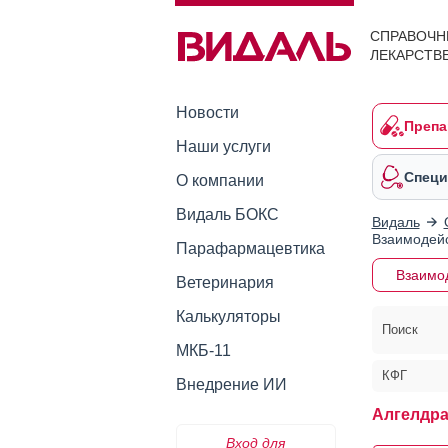
СПРАВОЧН
ЛЕКАРСТВ
Новости
Препа
Наши услуги
Специ
О компании
Видаль БОКС
Видаль
Взаимодейс
Парафармацевтика
Взаимо
Ветеринария
Калькуляторы
Поиск
МКБ-11
КФГ
Внедрение ИИ
Алгелдра
Вход для