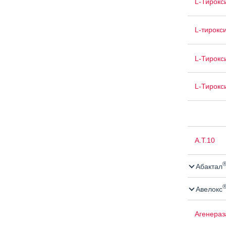
L-Тирокс
L-тирокс
L-Тирокс
L-Тирокс
А.Т.10
Абактал
Авелокс
Агенераз