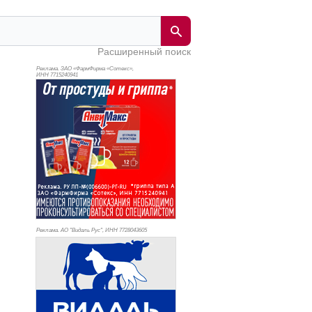
Расширенный поиск
Реклама. ЗАО «ФармФирма «Сотекс»,
ИНН 771
5240941
Реклама. АО "Видаль Рус", ИНН 772
8043605