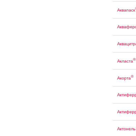
Аквапаск
Аквафер
Аквацит
®
Акласта
®
Акорта
Актифер
Актиферр
Актонель