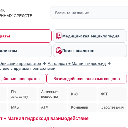
ИК
ЕННЫХ СРЕДСТВ
раты
Медицинская энциклопедия
алистам
Поиск аналогов
Описание препаратов
Алгелдрат + Магния гидроксид
твие с другими препаратами
действие препаратов
Взаимодействие активных веществ
По
Активные
КФУ
ФТГ
алфавиту
вещества
МКБ
АТХ
Компании
Заболевания
т + Магния гидроксид взаимодействие