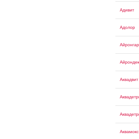
Адивит
Адолор
Айронгар
Айрондек
Аквадвит
Аквадетр
Аквадетр
Аквамокс