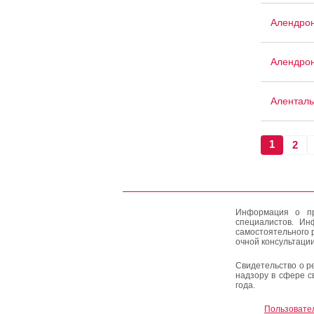
Алендрон
Алендрон
Аленталь
1
2
Информация о пр
специалистов. Ин
самостоятельного 
очной консультации
Свидетельство о р
надзору в сфере с
года.
Пользовате