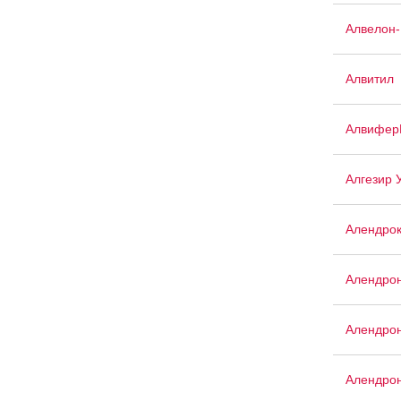
Алвелон
Алвитил
Алвифер
Алгезир 
Алендро
Алендро
Алендрон
Алендрон