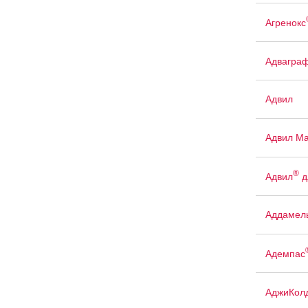
Агренокс
Адвагра
Адвил
Адвил М
®
Адвил
д
Аддамел
Адемпас
АджиКол