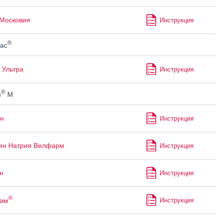
Московия
Инструкция
®
ас
 Ультра
Инструкция
®
н
М
н
Инструкция
ин Натрия Велфарм
Инструкция
н
Инструкция
®
пам
Инструкция