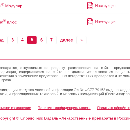
®
н
Модуляр
Инструкция
®
ил
плюс
Инструкция
5
ад
3
4
6
7
далее
»
епаратах, отпускаемых по рецепту, размещенная на сайте, предназн
формация, содержащаяся на сайте, не должна использоваться пациен
решения о применении представленных лекарственных препаратов и не мож
 врача.
егистрации средства массовой информации Эл № ФС77-79153 выдано Федер
вязи, информационных технологий и массовых коммуникаций (Роскомнадзор
льское соглашение
Политика конфиденциальности
Политика обработк
opyright
Справочник Видаль «Лекарственные препараты в Росси
©