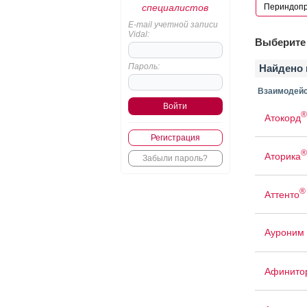
специалистов
E-mail учетной записи
Vidal:
Выберите 
Пароль:
Найдено 
Взаимодейс
®
Атокорд
Регистрация
®
Аторика
Забыли пароль?
®
Аттенто
Ауроним
Афинито