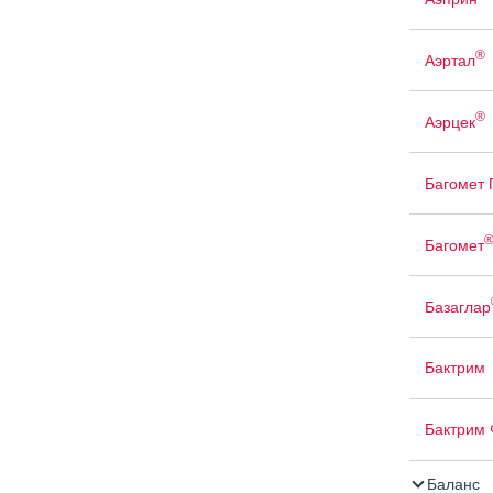
®
Аэртал
®
Аэрцек
Багомет
Багомет
Базаглар
Бактрим
Бактрим 
Баланс