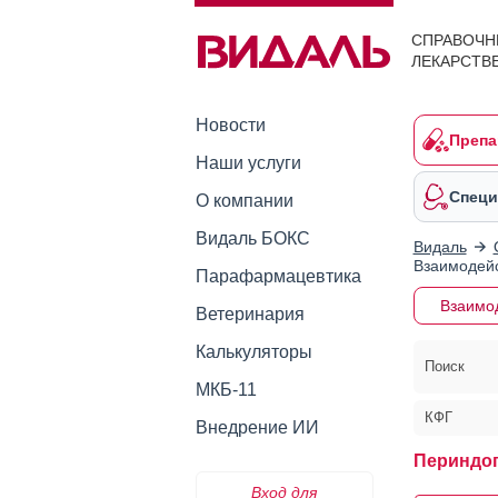
СПРАВОЧН
ЛЕКАРСТВ
Новости
Препа
Наши услуги
Специ
О компании
Видаль БОКС
Видаль
Взаимодейс
Парафармацевтика
Взаимо
Ветеринария
Калькуляторы
Поиск
МКБ-11
КФГ
Внедрение ИИ
Периндо
Вход для