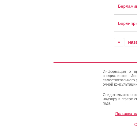
Берлами
Берлипр
«
наз
Информация о пр
специалистов. Ин
самостоятельного 
очной консультации
Свидетельство о р
надзору в сфере с
года.
Пользовате
C