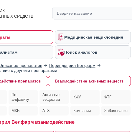
ИК
ЕННЫХ СРЕДСТВ
раты
Медицинская энциклопедия
алистам
Поиск аналогов
Описание препаратов
Периндоприл Велфарм
твие с другими препаратами
действие препаратов
Взаимодействие активных веществ
По
Активные
КФУ
ФТГ
алфавиту
вещества
МКБ
АТХ
Компании
Заболевания
прил Велфарм взаимодействие