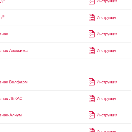
ол
Инструкция
®
н
Инструкция
енак
Инструкция
нак Авексима
Инструкция
енак Велфарм
Инструкция
енак ЛЕКАС
Инструкция
енак-Алиум
Инструкция
Инструкция