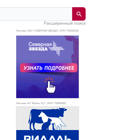
Расширенный поиск
Реклама. НАО "СЕВЕРНАЯ ЗВЕЗДА", ИНН 772
0185196
Реклама. АО "Видаль Рус", ИНН 772
8043605