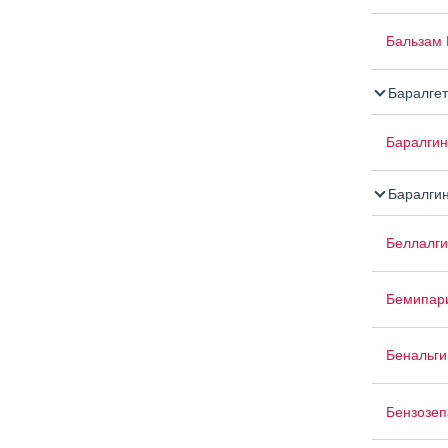
Бальзам 
Баралгет
Баралгин
Баралги
Беллалги
Бемипар
Бенальги
Бензозе