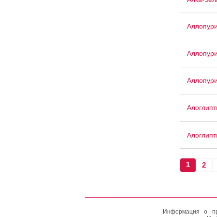
Аллопур
Аллопури
Аллопури
Алоглипт
Алоглипт
1
2
Информация о пр