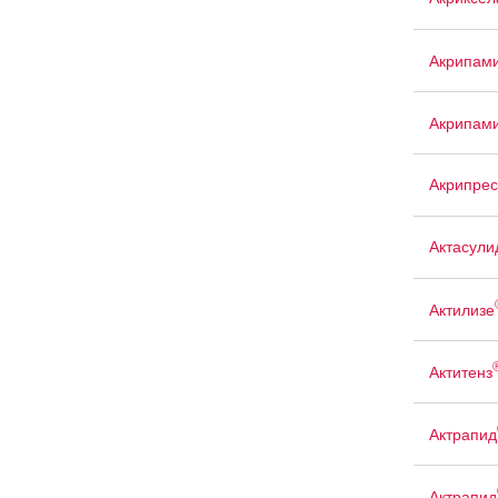
Акрипам
Акрипам
Акрипрес
Актасули
Актилизе
Актитенз
Актрапид
Актрапид