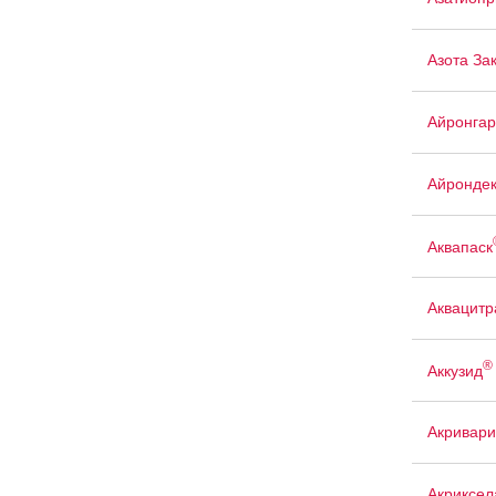
Азота За
Айронгар
Айрондек
Аквапаск
Аквацит
®
Аккузид
Акривари
Акриксел