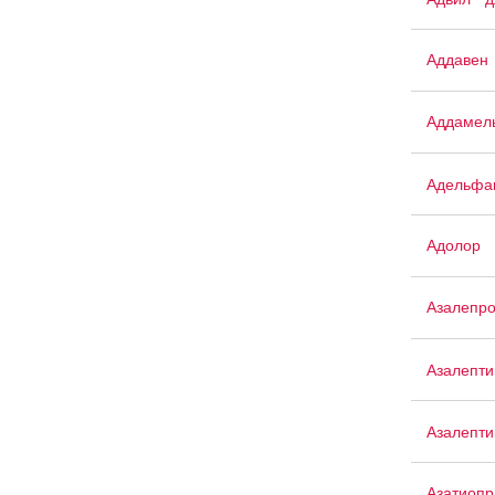
Аддавен
Аддамел
Адельфа
Адолор
Азалепр
Азалепти
Азалепти
Азатиопр