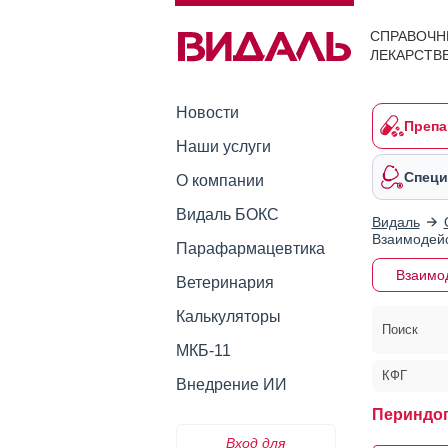
СПРАВОЧН
ЛЕКАРСТВ
Новости
Препа
Наши услуги
Специ
О компании
Видаль БОКС
Видаль
Взаимодейс
Парафармацевтика
Взаимо
Ветеринария
Калькуляторы
Поиск
МКБ-11
КФГ
Внедрение ИИ
Периндо
Вход для