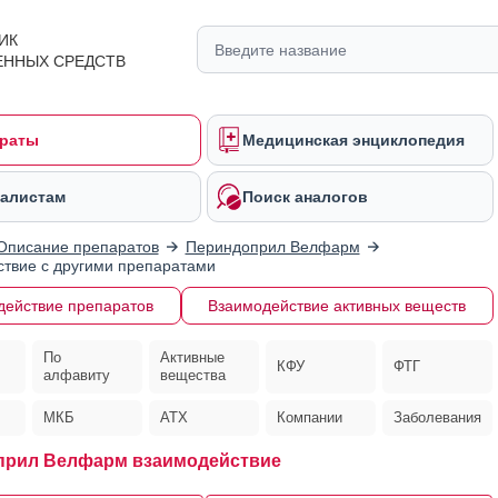
ИК
ЕННЫХ СРЕДСТВ
раты
Медицинская энциклопедия
алистам
Поиск аналогов
Описание препаратов
Периндоприл Велфарм
твие с другими препаратами
действие препаратов
Взаимодействие активных веществ
По
Активные
КФУ
ФТГ
алфавиту
вещества
МКБ
АТХ
Компании
Заболевания
прил Велфарм взаимодействие