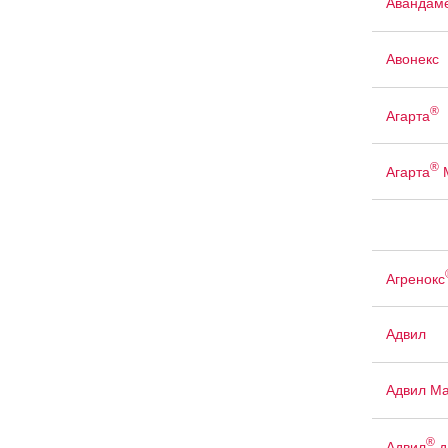
Авандам
Авонекс
®
Агарта
®
Агарта
Агренокс
Адвил
Адвил М
®
Адвил
д