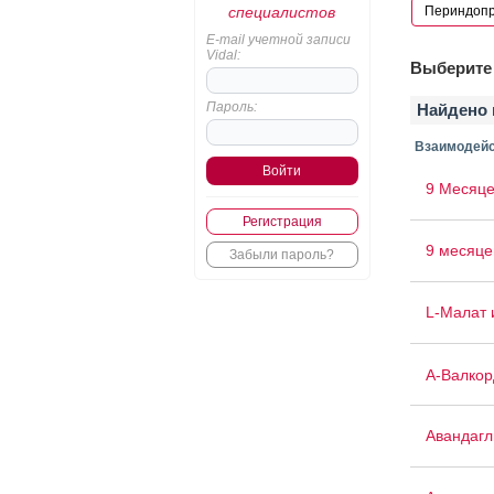
специалистов
E-mail учетной записи
Vidal:
Выберите 
Пароль:
Найдено 
Взаимодейс
9 Месяце
Регистрация
9 месяце
Забыли пароль?
L-Малат 
А-Валкор
Авандаг