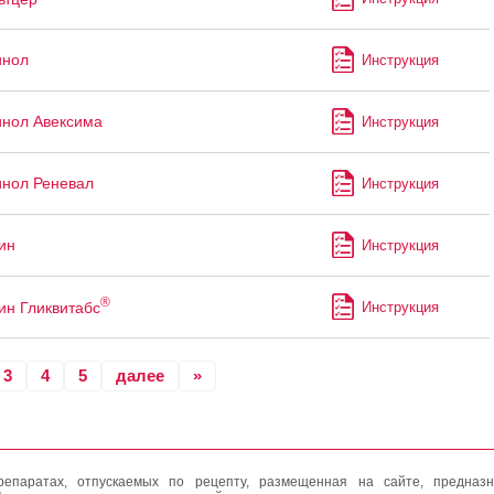
инол
Инструкция
нол Авексима
Инструкция
нол Реневал
Инструкция
ин
Инструкция
®
ин Гликвитабс
Инструкция
3
4
5
далее
»
епаратах, отпускаемых по рецепту, размещенная на сайте, предназн