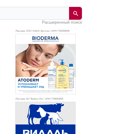
Расширенный поиск
Реклама. ООО «НАОС Восток», ИНН 772
0394094
Реклама. АО "Видаль Рус", ИНН 772
8043605