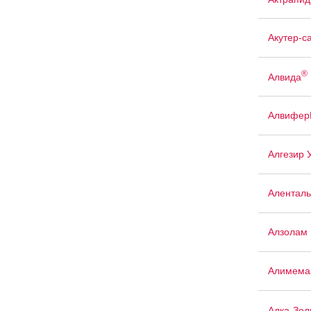
Акутер-с
®
Алвида
Алвифер
Алгезир 
Аленталь
Алзолам
Алимема
Алка-Зел