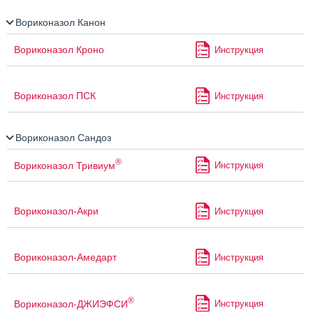
Вориконазол Канон
Вориконазол Кроно
Инструкция
Вориконазол ПСК
Инструкция
Вориконазол Сандоз
®
Вориконазол Тривиум
Инструкция
Вориконазол-Акри
Инструкция
Вориконазол-Амедарт
Инструкция
®
Вориконазол-ДЖИЭФСИ
Инструкция