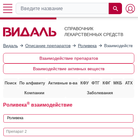
СПРАВОЧНИК
ЛЕКАРСТВЕННЫХ СРЕДСТВ
Видаль
Описание препаратов
Роливека
Взаимодействие
Взаимодействие препаратов
Взаимодействие активных веществ
Поиск
По алфавиту
Активные в-ва
КФУ
ФТГ
КФГ
МКБ
АТХ
Компании
Заболевания
®
Роливека
взаимодействие