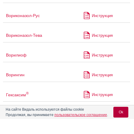
Вориконазол-Рус
Инструкция
Вориконазол-Тева
Инструкция
Ворилиоф
Инструкция
Ворингин
Инструкция
®
Гексаксим
Инструкция
На сайте Видаль используются файлы cookie
Ok
®
Гелариум
Гиперикум
Инструкция
Продолжая, вы принимаете
пользовательское соглашение
.
®