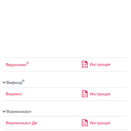
®
Вирунозин
Инструкция
®
Вифенд
Ворикоз
Инструкция
Вориконазол
Вориконазол Дж
Инструкция