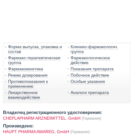
Форма выпуска, упаковка и
Клинико-фармакологич.
состав
группа
Фармако-терапевтическая
Фармакологическое
группа
действие
Фармакокинетика
Показания препарата
Режим дозирования
Побочное действие
Противопоказания к
Особые указания
применению
Лекарственное
Аналоги препарата
взаимодействие
Владелец регистрационного удостоверения:
CHEPLAPHARM ARZNEIMITTEL, GmbH
(Германия)
Произведено:
HAUPT PHARMA AMAREG, GmbH
(Германия)