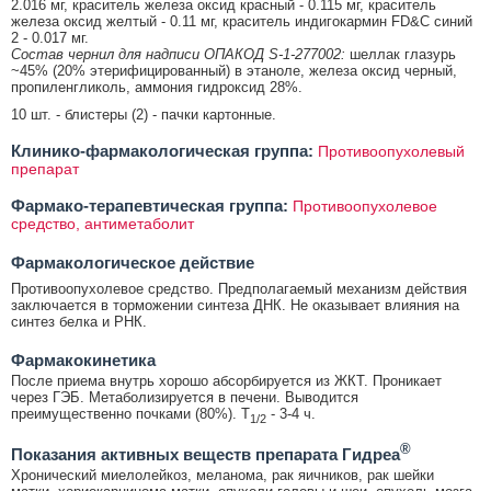
2.016 мг, краситель железа оксид красный - 0.115 мг, краситель
железа оксид желтый - 0.11 мг, краситель индигокармин FD&C синий
2 - 0.017 мг.
Состав чернил для надписи ОПАКОД S-1-277002:
шеллак глазурь
~45% (20% этерифицированный) в этаноле, железа оксид черный,
пропиленгликоль, аммония гидроксид 28%.
10 шт. - блистеры (2) - пачки картонные.
Клинико-фармакологическая группа:
Противоопухолевый
препарат
Фармако-терапевтическая группа:
Противоопухолевое
средство, антиметаболит
Фармакологическое действие
Противоопухолевое средство. Предполагаемый механизм действия
заключается в торможении синтеза ДНК. Не оказывает влияния на
синтез белка и РНК.
Фармакокинетика
После приема внутрь хорошо абсорбируется из ЖКТ. Проникает
через ГЭБ. Метаболизируется в печени. Выводится
преимущественно почками (80%). T
- 3-4 ч.
1/2
®
Показания активных веществ препарата Гидреа
Хронический миелолейкоз, меланома, рак яичников, рак шейки