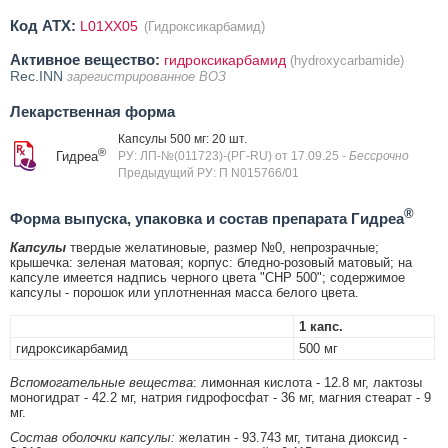
Код ATX:
L01XX05
(Гидроксикарбамид)
Активное вещество:
гидроксикарбамид
(hydroxycarbamide)
Rec.INN
зарегистрированное ВОЗ
Лекарственная форма
Капсулы 500 мг: 20 шт.
®
Гидреа
РУ: ЛП-№(011723)-(РГ-RU) от 17.09.25
- Бессрочно
Предыдущий РУ: П N015766/01
®
Форма выпуска, упаковка и состав препарата Гидреа
Капсулы
твердые желатиновые, размер №0, непрозрачные;
крышечка: зеленая матовая; корпус: бледно-розовый матовый; на
капсуле имеется надпись черного цвета "CHP 500"; содержимое
капсулы - порошок или уплотненная масса белого цвета.
1 капс.
гидроксикарбамид
500 мг
Вспомогательные вещества
: лимонная кислота - 12.8 мг, лактозы
моногидрат - 42.2 мг, натрия гидрофосфат - 36 мг, магния стеарат - 9
мг.
Состав оболочки капсулы:
желатин - 93.743 мг, титана диоксид -