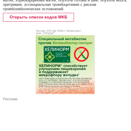
матки, хориокарцинома матки, опухоли головы и шеи, опухоль мозга,
эритремия, эссенциальная тромбоцитемия с риском
тромбоэмболических осложнений.
Открыть список кодов МКБ
Реклама. ООО «Др. Редди’с Лабораторис»,
ИНН: 770
7321227
Реклама