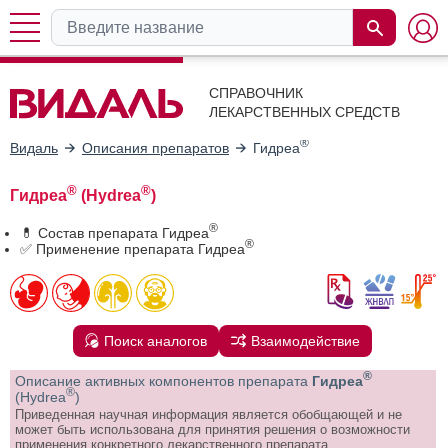
СПРАВОЧНИК
ЛЕКАРСТВЕННЫХ СРЕДСТВ
®
Видаль
Описания препаратов
Гидреа
®
®
Гидреа
(Hydrea
)
®
💊 Состав препарата Гидреа
®
✅ Применение препарата Гидреа
Поиск аналогов
Взаимодействие
®
Описание активных компонентов препарата
Гидреа
®
(Hydrea
)
Приведенная научная информация является обобщающей и не
может быть использована для принятия решения о возможности
применения конкретного лекарственного препарата.