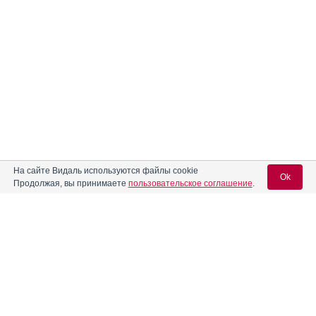
На сайте Видаль используются файлы cookie
Ok
Продолжая, вы принимаете
пользовательское соглашение
.
Содержание
Вход для специалистов
E-mail учетной записи Vidal:
Форма выпуска, упаковка и состав
Клинико-фармакологич. группа
Пароль:
Фармако-терапевтическая группа