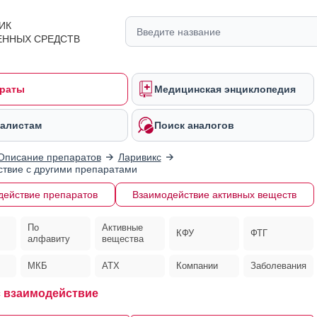
ИК
ЕННЫХ СРЕДСТВ
раты
Медицинская энциклопедия
алистам
Поиск аналогов
Описание препаратов
Ларивикс
твие с другими препаратами
действие препаратов
Взаимодействие активных веществ
По
Активные
КФУ
ФТГ
алфавиту
вещества
МКБ
АТХ
Компании
Заболевания
 взаимодействие