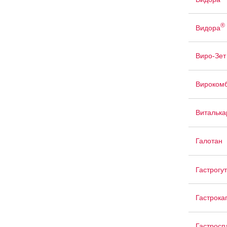
®
Видора
Виро-Зет
Вироком
Виталька
Галотан
Гастрогу
Гастрока
Гастросп