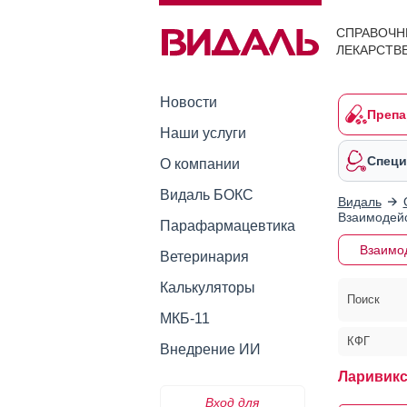
СПРАВОЧН
ЛЕКАРСТВ
Новости
Препа
Наши услуги
Специ
О компании
Видаль БОКС
Видаль
Взаимодейс
Парафармацевтика
Взаимо
Ветеринария
Калькуляторы
Поиск
МКБ-11
КФГ
Внедрение ИИ
Ларивикс
Вход для