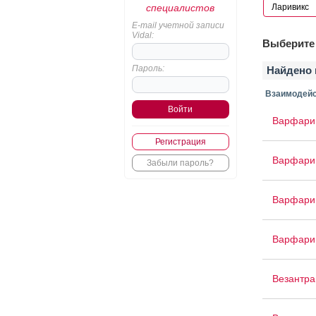
специалистов
E-mail учетной записи
Vidal:
Выберите 
Пароль:
Найдено 
Взаимодейс
Варфари
Регистрация
Варфари
Забыли пароль?
Варфари
Варфари
Везантра