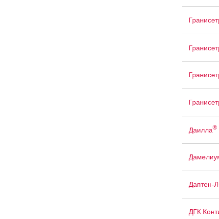
Гранисет
Гранисе
Гранисет
Гранисет
®
Даилла
Дамелиу
Даптен-
ДГК Конт