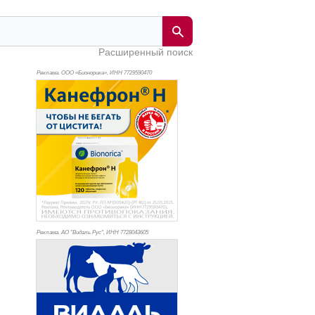
Расширенный поиск
Реклама. ООО «Бионорика», ИНН 772
9590470
Реклама. АО "Видаль Рус", ИНН 772
8043605