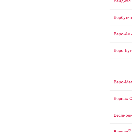
Вендиол
Вербутин
Веро-Ам
Веро-Бу
Веро-Ме
Верпас-
Веспирей
®
Видора