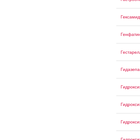
Гексамид
Генфати
Гестарел
Гидазеп
Гидрокси
Гидрокси
Гидрокси
Гидрокси