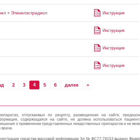
рел + Этинилэстрадиол
Инструкция
Инструкция
Инструкция
Инструкция
4
ад
2
3
5
6
далее
»
епаратах, отпускаемых по рецепту, размещенная на сайте, предназн
формация, содержащаяся на сайте, не должна использоваться пациен
решения о применении представленных лекарственных препаратов и не мож
 врача.
егистрации средства массовой информации Эл № ФС77-79153 выдано Федер