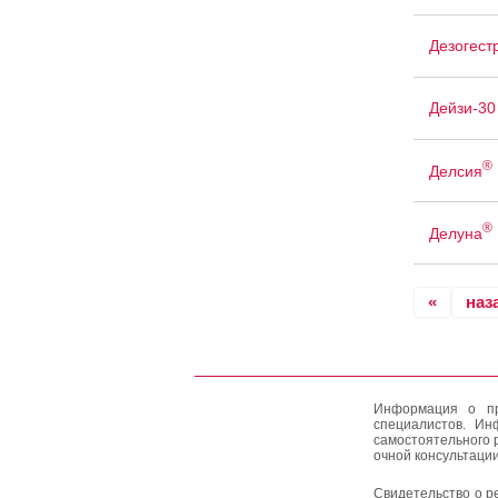
Дезогест
Дейзи-30
®
Делсия
®
Делуна
«
наз
Информация о пр
специалистов. Ин
самостоятельного 
очной консультации
Свидетельство о р