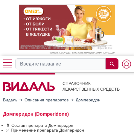
Реклама. ООО «Др. Редди’с Лабораторис», ИНН: 770
7321227
СПРАВОЧНИК
ЛЕКАРСТВЕННЫХ СРЕДСТВ
Видаль
Описания препаратов
Домперидон
Домперидон (Domperidone)
💊 Состав препарата Домперидон
✅ Применение препарата Домперидон