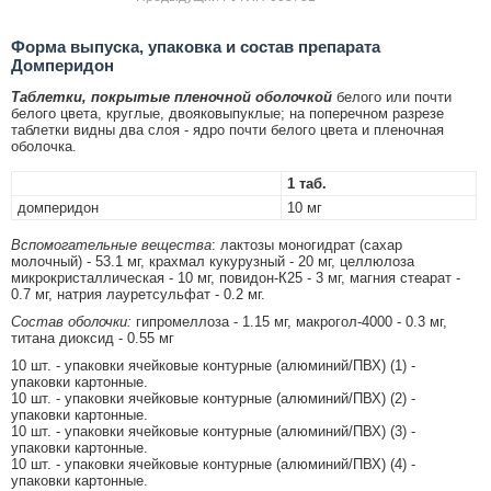
Форма выпуска, упаковка и состав препарата
Домперидон
Таблетки, покрытые пленочной оболочкой
белого или почти
белого цвета, круглые, двояковыпуклые; на поперечном разрезе
таблетки видны два слоя - ядро почти белого цвета и пленочная
оболочка.
1 таб.
домперидон
10 мг
Вспомогательные вещества
: лактозы моногидрат (сахар
молочный) - 53.1 мг, крахмал кукурузный - 20 мг, целлюлоза
микрокристаллическая - 10 мг, повидон-К25 - 3 мг, магния стеарат -
0.7 мг, натрия лауретсульфат - 0.2 мг.
Состав оболочки:
гипромеллоза - 1.15 мг, макрогол-4000 - 0.3 мг,
титана диоксид - 0.55 мг
10 шт. - упаковки ячейковые контурные (алюминий/ПВХ) (1) -
упаковки картонные.
10 шт. - упаковки ячейковые контурные (алюминий/ПВХ) (2) -
упаковки картонные.
10 шт. - упаковки ячейковые контурные (алюминий/ПВХ) (3) -
упаковки картонные.
10 шт. - упаковки ячейковые контурные (алюминий/ПВХ) (4) -
упаковки картонные.