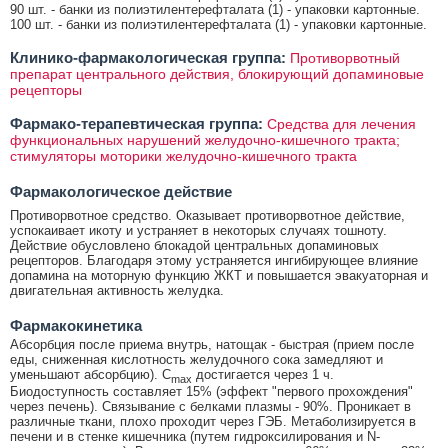
90 шт. - банки из полиэтилентерефталата (1) - упаковки картонные.
100 шт. - банки из полиэтилентерефталата (1) - упаковки картонные.
Клинико-фармакологическая группа:
Противорвотный
препарат центрального действия, блокирующий допаминовые
рецепторы
Фармако-терапевтическая группа:
Средства для лечения
функциональных нарушений желудочно-кишечного тракта;
стимуляторы моторики желудочно-кишечного тракта
Фармакологическое действие
Противорвотное средство. Оказывает противорвотное действие,
успокаивает икоту и устраняет в некоторых случаях тошноту.
Действие обусловлено блокадой центральных допаминовых
рецепторов. Благодаря этому устраняется ингибирующее влияние
допамина на моторную функцию ЖКТ и повышается эвакуаторная и
двигательная активность желудка.
Фармакокинетика
Абсорбция после приема внутрь, натощак - быстрая (прием после
еды, сниженная кислотность желудочного сока замедляют и
уменьшают абсорбцию). C
достигается через 1 ч.
max
Биодоступность составляет 15% (эффект "первого прохождения"
через печень). Связывание с белками плазмы - 90%. Проникает в
различные ткани, плохо проходит через ГЭБ. Метаболизируется в
печени и в стенке кишечника (путем гидроксилирования и N-