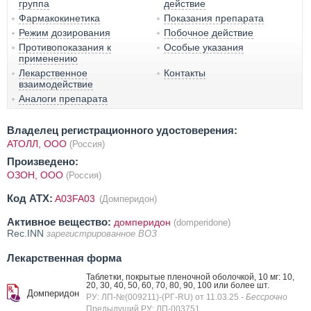
группа
действие
Фармакокинетика
Показания препарата
Режим дозирования
Побочное действие
Противопоказания к
Особые указания
применению
Лекарственное
Контакты
взаимодействие
Аналоги препарата
Владелец регистрационного удостоверения:
АТОЛЛ, ООО
(Россия)
Произведено:
ОЗОН, ООО
(Россия)
Код ATX:
A03FA03
(Домперидон)
Активное вещество:
домперидон
(domperidone)
Rec.INN
зарегистрированное ВОЗ
Лекарственная форма
Таблетки, покрытые пленочной оболочкой, 10 мг: 10,
20, 30, 40, 50, 60, 70, 80, 90, 100 или более шт.
Домперидон
РУ: ЛП-№(009211)-(РГ-RU) от 11.03.25
- Бессрочно
Предыдущий РУ: ЛП-003751