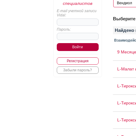
специалистов
E-mail учетной записи
Vidal:
Выберите 
Пароль:
Найдено 
Взаимодейс
9 Месяце
Регистрация
L-Малат 
Забыли пароль?
L-Тирокс
L-Тирокс
L-Тирокс