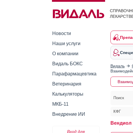
СПРАВОЧН
ЛЕКАРСТВ
Новости
Препа
Наши услуги
Специ
О компании
Видаль БОКС
Видаль
Взаимодейс
Парафармацевтика
Взаимо
Ветеринария
Калькуляторы
Поиск
МКБ-11
КФГ
Внедрение ИИ
Вендиол 
Вход для