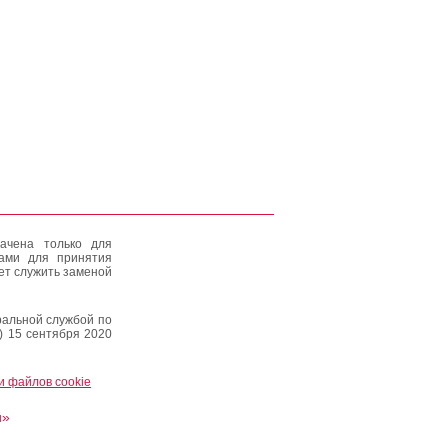
ачена только для
тами для принятия
ет служить заменой
альной службой по
) 15 сентября 2020
и файлов cookie
и»