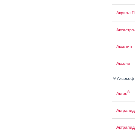
Акриол П
Аксастро
Аксетин
Аксоне
Аксосеф
®
Актос
Актрапид
Актрапид