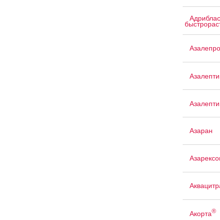
Адриблас
быстрорас
Азалепр
Азалепти
Азалепти
Азаран
Азарексо
Аквацит
®
Акорта