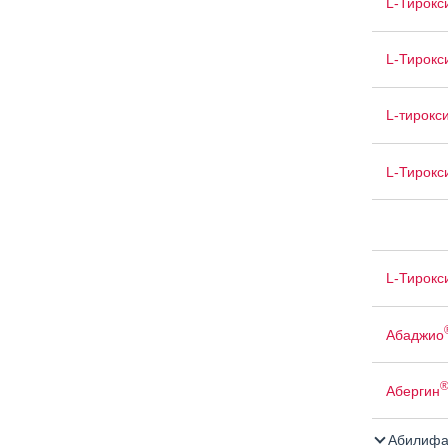
L-Тирокс
L-Тирокс
L-тирокс
L-Тирокс
L-Тирокс
Абаджио
Абергин
Абилифа