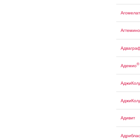
Агомелат
Агтемино
Адвагра
®
Адемио
АджиКол
АджиКол
Адивит
Адриблас