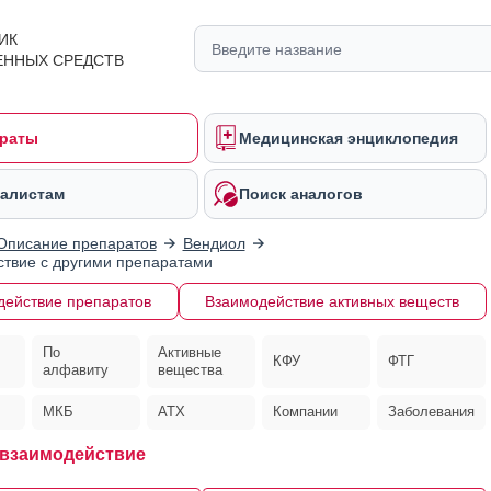
ИК
ЕННЫХ СРЕДСТВ
раты
Медицинская энциклопедия
алистам
Поиск аналогов
Описание препаратов
Вендиол
твие с другими препаратами
действие препаратов
Взаимодействие активных веществ
По
Активные
КФУ
ФТГ
алфавиту
вещества
МКБ
АТХ
Компании
Заболевания
взаимодействие