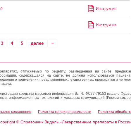
иб
Инструкция
Инструкция
3
4
5
далее
»
епаратах, отпускаемых по рецепту, размещенная на сайте, предназн
формация, содержащаяся на сайте, не должна использоваться пациен
решения о применении представленных лекарственных препаратов и не мож
 врача.
егистрации средства массовой информации Эл № ФС77-79153 выдано Федер
вязи, информационных технологий и массовых коммуникаций (Роскомнадзор
льское соглашение
Политика конфиденциальности
Политика обработк
opyright
Справочник Видаль «Лекарственные препараты в Росси
©