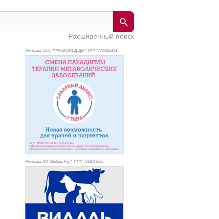
Расширенный поиск
Реклама. ООО "ПРОМОМЕД ДМ", ИНН 772
4365841
Реклама. АО "Видаль Рус", ИНН 772
8043605