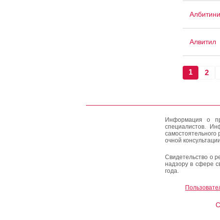
Албитин
Алвитил
1
2
Информация о пр
специалистов. Ин
самостоятельного 
очной консультации
Свидетельство о р
надзору в сфере с
года.
Пользовате
C