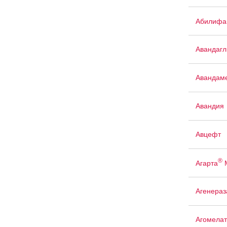
Абилифа
Авандаг
Авандам
Авандия
Авцефт
®
Агарта
Агенераз
Агомелат