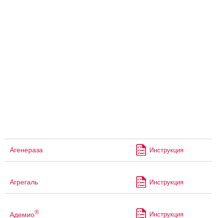
Агенераза
Инструкция
Агрегаль
Инструкция
®
Адемио
Инструкция