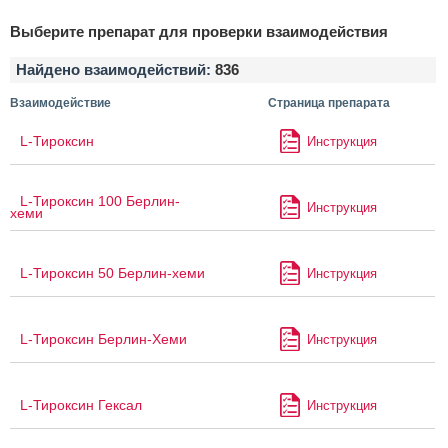
Выберите препарат для проверки взаимодействия
Найдено взаимодействий:
836
Взаимодействие
Страница препарата
L-Тироксин
Инструкция
L-Тироксин 100 Берлин-
Инструкция
хеми
L-Тироксин 50 Берлин-хеми
Инструкция
L-Тироксин Берлин-Хеми
Инструкция
L-Тироксин Гексал
Инструкция