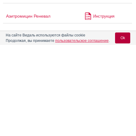
Азитромицин Реневал
Инструкция
®
На сайте Видаль используются файлы cookie
Азитромицин Сандоз
Инструкция
Ok
Продолжая, вы принимаете
пользовательское соглашение
.
Азитромицин Санофи
Инструкция
Вход для специалистов
E-mail учетной записи Vidal:
Азитромицин Форте
Инструкция
Пароль:
Азитромицин Форте-АКОС
Инструкция
Азитромицин Форте-Алиум
Инструкция
Регистрация
Забыли пароль?
®