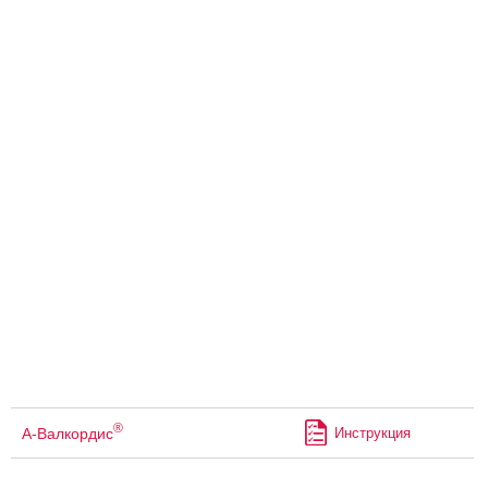
®
А-Валкордис
Инструкция