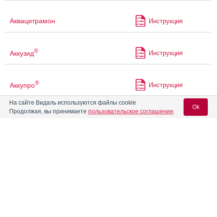
Аквацитрамон
Инструкция
®
Аккузид
Инструкция
®
Аккупро
Инструкция
На сайте Видаль используются файлы cookie
Ok
Продолжая, вы принимаете
пользовательское соглашение
.
®
Акласта
Инструкция
Вход для специалистов
Акриварио
Инструкция
E-mail учетной записи Vidal:
®
Акрипамид
Инструкция
Пароль:
®
Акрипамид
ретард
Инструкция