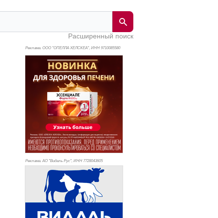
Расширенный поиск
Реклама. ООО "ОПЕЛЛА ХЕЛСКЕА", ИНН 971
0085580
Реклама. АО "Видаль Рус", ИНН 772
8043605