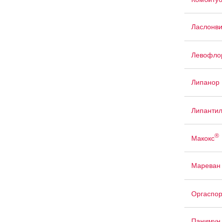
Ласлонви
Левофло
Липанор
Липанти
®
Макокс
Мареван
Оргаспо
Панимун