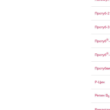
Протуб-2
Протуб-3
®
Протуб
-
®
Протуб
Протубви
Р-Цин
Репин В
6
Римакта