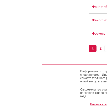
Фенофиб
Фенофиб
Форкокс
1
2
Информация о пр
специалистов. Ин
самостоятельного 
очной консультации
Свидетельство о р
надзору в сфере с
года.
Пользовате