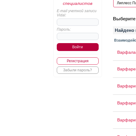
специалистов
E-mail учетной записи
Vidal:
Выберите 
Пароль:
Найдено 
Взаимодейс
Варфала
Регистрация
Варфаре
Забыли пароль?
Варфари
Варфари
Варфари