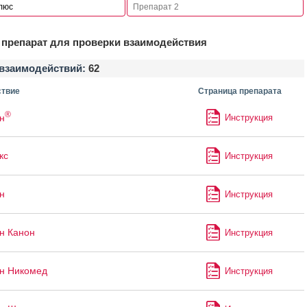
препарат для проверки взаимодействия
взаимодействий:
62
твие
Страница препарата
®
н
Инструкция
кс
Инструкция
н
Инструкция
н Канон
Инструкция
н Никомед
Инструкция