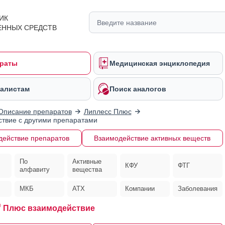
ИК
ЕННЫХ СРЕДСТВ
раты
Медицинская энциклопедия
алистам
Поиск аналогов
Описание препаратов
Липлесс Плюс
твие с другими препаратами
действие препаратов
Взаимодействие активных веществ
По
Активные
КФУ
ФТГ
алфавиту
вещества
МКБ
АТХ
Компании
Заболевания
®
Плюс взаимодействие