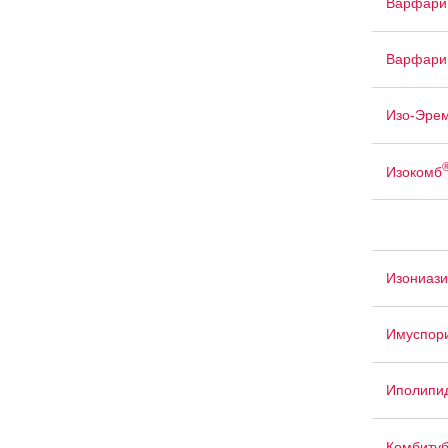
Варфари
Варфари
Изо-Эре
Изокомб
Изониаз
Имуспор
Иполипи
Комбиту