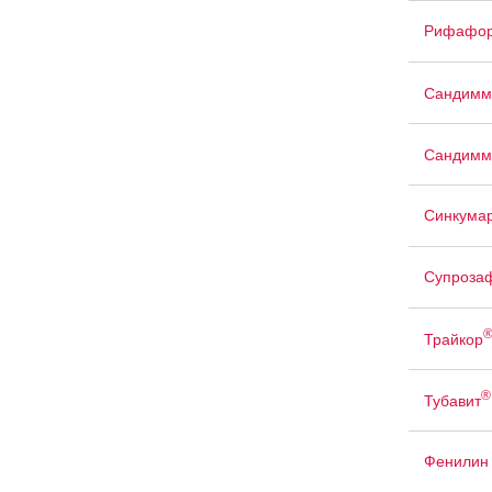
Рифафо
Сандимм
Сандимм
Синкума
Супроза
Трайкор
®
Тубавит
Фенилин