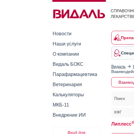
СПРАВОЧН
ЛЕКАРСТВ
Новости
Препа
Наши услуги
Специ
О компании
Видаль БОКС
Видаль
Взаимодейс
Парафармацевтика
Взаимо
Ветеринария
Калькуляторы
Поиск
МКБ-11
КФГ
Внедрение ИИ
Липлесс
Вход для