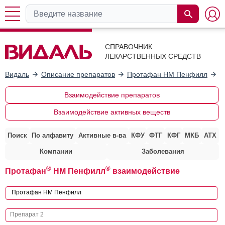
СПРАВОЧНИК
ЛЕКАРСТВЕННЫХ СРЕДСТВ
Видаль
Описание препаратов
Протафан HM Пенфилл
В
Взаимодействие препаратов
Взаимодействие активных веществ
Поиск
По алфавиту
Активные в-ва
КФУ
ФТГ
КФГ
МКБ
АТХ
Компании
Заболевания
®
®
Протафан
HM Пенфилл
взаимодействие