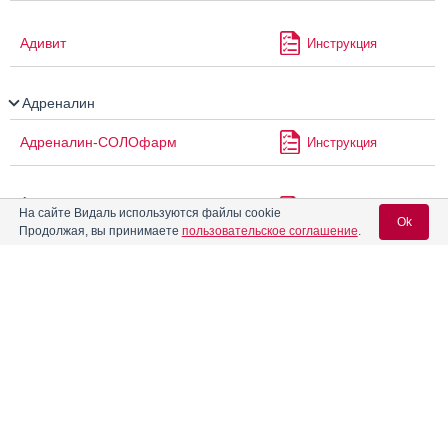
Адивит
Инструкция
Адреналин
Адреналин-СОЛОфарм
Инструкция
Адреналина гидрохлорид
Инструкция
На сайте Видаль используются файлы cookie
раствор 0.1%
Ok
Продолжая, вы принимаете
пользовательское соглашение
.
Адреналина гидрохлорид-
Инструкция
Виал
Вход для специалистов
E-mail учетной записи Vidal:
®
Азарга
Инструкция
Пароль:
®
Аквапаск
Инструкция