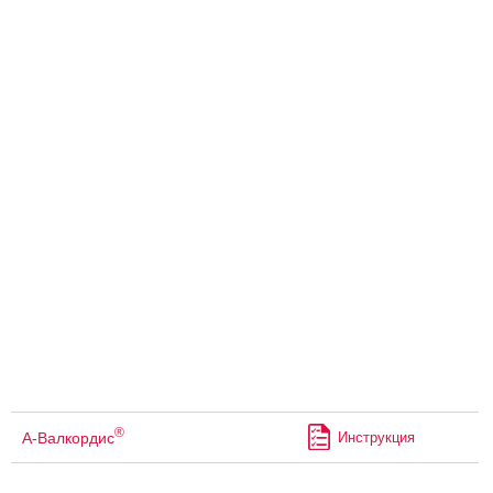
®
А-Валкордис
Инструкция