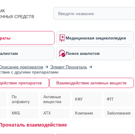
ИК
ЕННЫХ СРЕДСТВ
раты
Медицинская энциклопедия
алистам
Поиск аналогов
Описание препаратов
Элевит Пронаталь
твие с другими препаратами
действие препаратов
Взаимодействие активных веществ
По
Активные
КФУ
ФТГ
алфавиту
вещества
МКБ
АТХ
Компании
Заболевания
Пронаталь взаимодействие