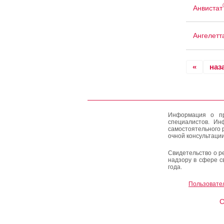
Анвистат
Ангелетт
«
наз
Информация о пр
специалистов. Ин
самостоятельного 
очной консультации
Свидетельство о р
надзору в сфере с
года.
Пользовате
C