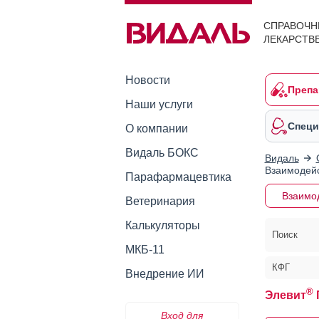
СПРАВОЧН
ЛЕКАРСТВ
Новости
Препа
Наши услуги
Специ
О компании
Видаль БОКС
Видаль
Взаимодейс
Парафармацевтика
Взаимо
Ветеринария
Калькуляторы
Поиск
МКБ-11
КФГ
Внедрение ИИ
®
Элевит
Вход для