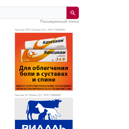
Расширенный поиск
Реклама. ООО «Гриндекс Рус», ИНН 772
6548343
Реклама. АО "Видаль Рус", ИНН 772
8043605