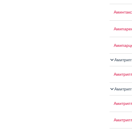
Аминтакс
Амипаре
Амипарц
Амитрип
Амитрипт
Амитрипт
Амитрип
Амитрип