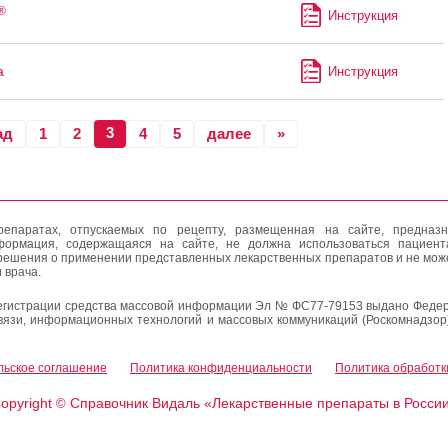
®
Инструкция
а
Инструкция
3
ад
1
2
4
5
далее
»
епаратах, отпускаемых по рецепту, размещенная на сайте, предназн
формация, содержащаяся на сайте, не должна использоваться пациен
решения о применении представленных лекарственных препаратов и не мож
 врача.
егистрации средства массовой информации Эл № ФС77-79153 выдано Федер
вязи, информационных технологий и массовых коммуникаций (Роскомнадзор
льское соглашение
Политика конфиденциальности
Политика обработк
opyright
Справочник Видаль «Лекарственные препараты в Росси
©