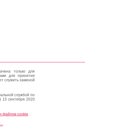
ачена только для
тами для принятия
ет служить заменой
альной службой по
) 15 сентября 2020
и файлов cookie
и»