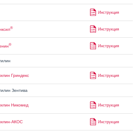
Инструкция
®
нксил
Инструкция
®
енин
Инструкция
тилин
илин Гриндекс
Инструкция
илин Зентива
тилин Никомед
Инструкция
тилин-АКОС
Инструкция