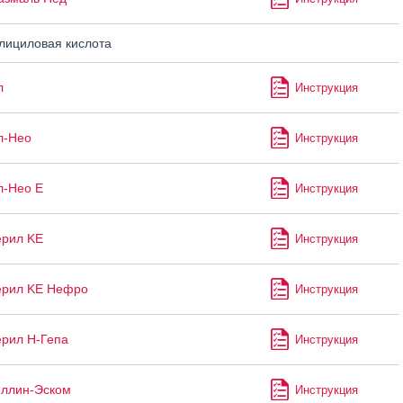
ициловая кислота
л
Инструкция
л-Нео
Инструкция
л-Нео Е
Инструкция
ерил KE
Инструкция
ерил KE Нефро
Инструкция
рил Н-Гепа
Инструкция
ллин-Эском
Инструкция