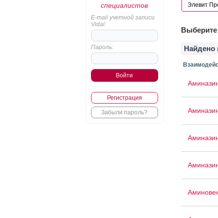
специалистов
E-mail учетной записи
Vidal:
Выберите 
Пароль:
Найдено 
Взаимодейс
Аминази
Регистрация
Аминази
Забыли пароль?
Аминази
Аминазин
Аминове