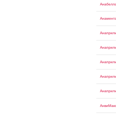
Анабелл
Анамент
Анаприл
Анаприл
Анаприли
Анаприли
Анаприли
АнвиМак