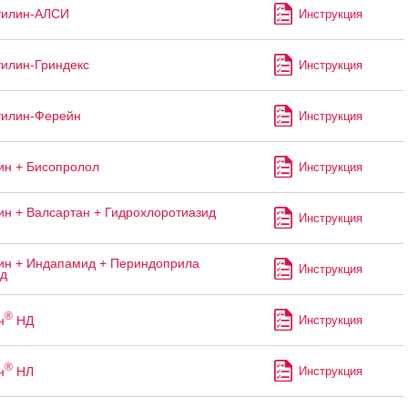
тилин-АЛСИ
Инструкция
илин-Гриндекс
Инструкция
тилин-Ферейн
Инструкция
н + Бисопролол
Инструкция
н + Валсартан + Гидрохлоротиазид
Инструкция
н + Индапамид + Периндоприла
Инструкция
ад
®
н
НД
Инструкция
®
н
НЛ
Инструкция