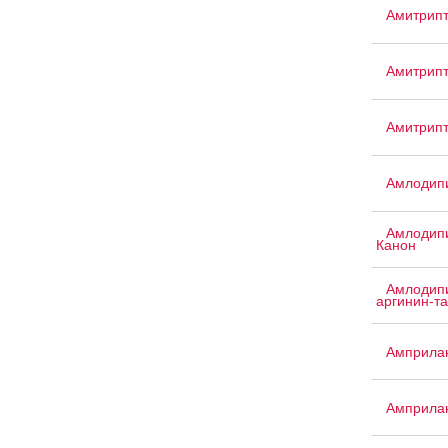
Амитрип
Амитрипт
Амитрип
Амлодипи
Амлодипи
Канон
Амлодипи
аргинин-т
Амприла
Амприла