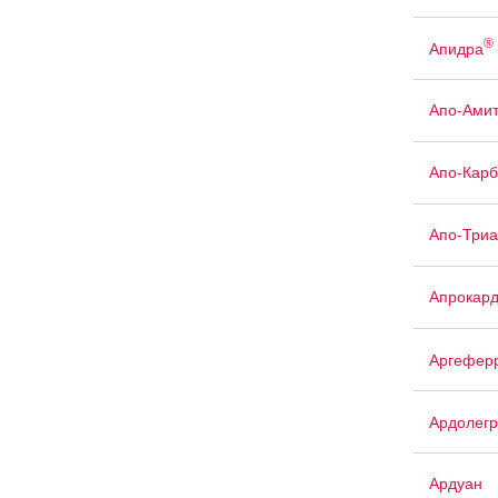
®
Апидра
Апо-Амит
Апо-Кар
Апо-Триа
Апрокард
Аргефер
Ардолегр
Ардуан