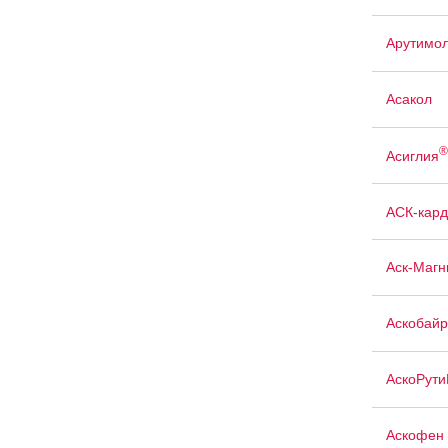
Арутимо
Асакол
®
Асиглия
АСК-кард
Аск-Магн
Аскобайр
АскоРути
Аскофен 