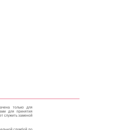
ачена только для
тами для принятия
ет служить заменой
альной службой по