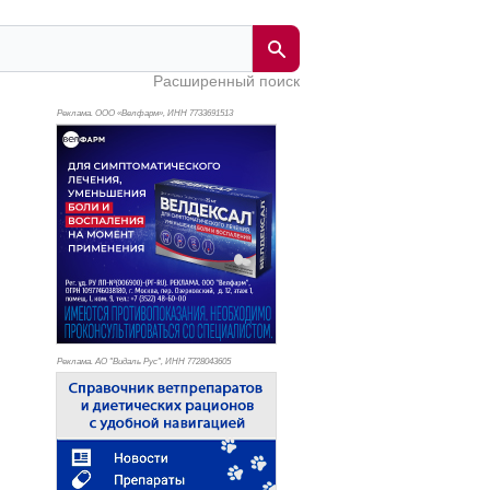
Расширенный поиск
Реклама. ООО «Велфарм», ИНН 773
3691513
Реклама. АО "Видаль Рус", ИНН 772
8043605