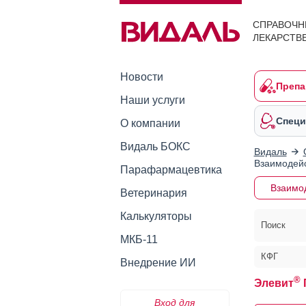
СПРАВОЧН
ЛЕКАРСТВ
Новости
Препа
Наши услуги
Специ
О компании
Видаль БОКС
Видаль
Взаимодейс
Парафармацевтика
Взаимо
Ветеринария
Калькуляторы
Поиск
МКБ-11
КФГ
Внедрение ИИ
®
Элевит
Вход для