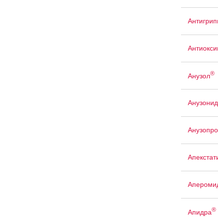
Антигри
Антиокси
®
Анузол
Анузонид
Анузопро
Апекстат
Апероми
®
Апидра