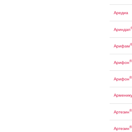
Аредиа
Ариндап
Арифам
®
Арифон
®
Арифон
Арменик
®
Артезин
®
Артезин