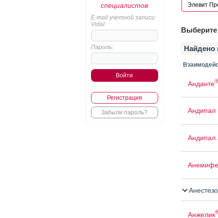
специалистов
E-mail учетной записи
Vidal:
Выберите 
Пароль:
Найдено 
Взаимодейс
Анданте
Регистрация
Андипал
Забыли пароль?
Андипал 
Анемифе
Анестезо
Анжелик