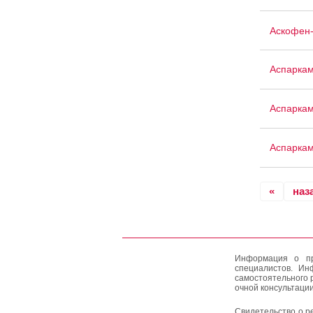
Аскофен
Аспарка
Аспаркам
Аспарка
«
наз
Информация о пр
специалистов. Ин
самостоятельного 
очной консультации
Свидетельство о р