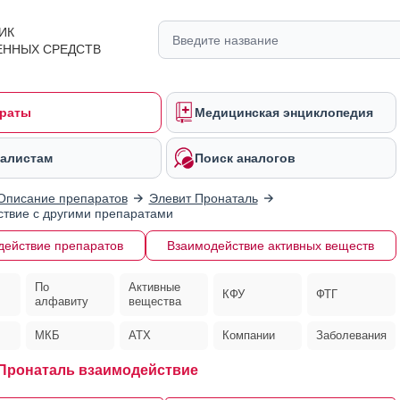
ИК
ЕННЫХ СРЕДСТВ
раты
Медицинская энциклопедия
алистам
Поиск аналогов
Описание препаратов
Элевит Пронаталь
твие с другими препаратами
действие препаратов
Взаимодействие активных веществ
По
Активные
КФУ
ФТГ
алфавиту
вещества
МКБ
АТХ
Компании
Заболевания
Пронаталь взаимодействие