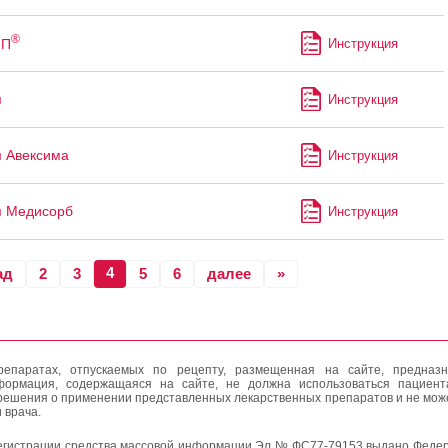
®
-П
Инструкция
м
Инструкция
 Авексима
Инструкция
м Медисорб
Инструкция
4
ад
2
3
5
6
далее
»
епаратах, отпускаемых по рецепту, размещенная на сайте, предназн
формация, содержащаяся на сайте, не должна использоваться пациен
решения о применении представленных лекарственных препаратов и не мож
 врача.
егистрации средства массовой информации Эл № ФС77-79153 выдано Федер