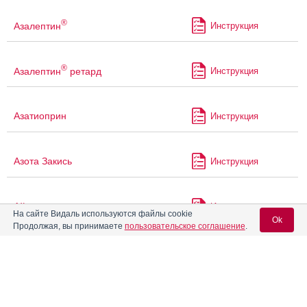
®
Азалептин
Инструкция
®
Азалептин
ретард
Инструкция
Азатиоприн
Инструкция
Азота Закись
Инструкция
Айронгард
Инструкция
На сайте Видаль используются файлы cookie
Ok
Продолжая, вы принимаете
пользовательское соглашение
.
Айрондекст
Инструкция
Вход для специалистов
E-mail учетной записи Vidal:
Айрсупра
Инструкция