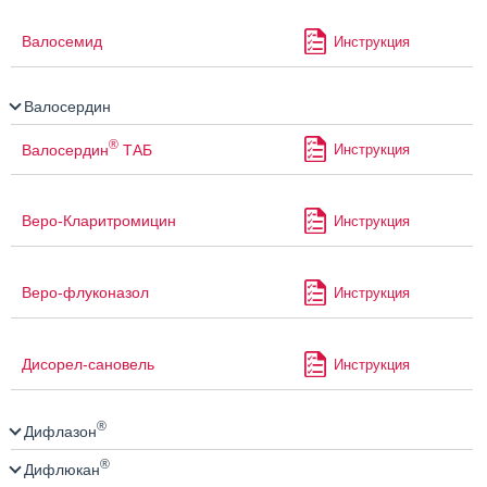
Валосемид
Инструкция
Валосердин
®
Валосердин
ТАБ
Инструкция
Веро-Кларитромицин
Инструкция
Веро-флуконазол
Инструкция
Дисорел-сановель
Инструкция
®
Дифлазон
®
Дифлюкан