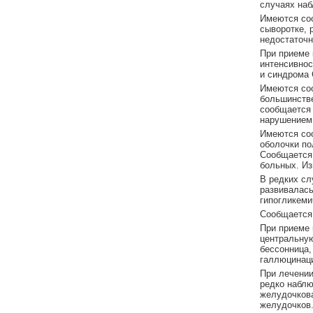
случаях наб
Имеются соо
сыворотке, 
недостаточн
При приеме 
интенсивнос
и синдрома 
Имеются соо
большинстве
сообщается 
нарушением 
Имеются соо
оболочки по
Сообщается 
больных. Из
В редких сл
развивалась
гипогликеми
Сообщается 
При приеме 
центральную
бессонница,
галлюцинаци
При лечении
редко наблю
желудочкова
желудочков