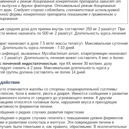
именения и режим дозирования конкретного препарата зависят от
 выпуска и других факторов. Оптимальный режим дозирования
т врач. Следует строго соблюдать соответствие используемой
нной формы конкретного препарата показаниям к применению и
зирования.
ых
средняя доза для приема внутрь составляет 250 мг 2 раза/сут. При
ти можно назначать по 500 мг 2 раза/сут. Длительность курса лечения
арат назначают в дозе 7.5 мг/кг массы тела/сут. Максимальная суточная
г. Длительность курса лечения - 7-10 дней.
я
инфекций, вызванных Mycobacterium avium
, кларитромицин назначают
1 г 2 раза/сут. Длительность лечения может составлять 6 мес и более.
с почечной недостаточностью
, при КК менее 30 мл/мин, дозу
ледует снизить в 2 раза. Максимальная длительность курса у
той группы должна составлять не более 14 дней.
 действие
асто отмечаются жалобы
со стороны пищеварительной системы:
спепсия, боли в животе, рвота и диарея. Имеются сообщения о развитии
анозного колита от среднего до угрожающего жизни. К другим
акциям относятся головные боли, нарушения вкуса и преходящее
ктивности ферментов печени.
бщения о редких случаях развития парестезии.
бщения о редких случаях гепатита с повышением уровня ферментов
ови и развитием холестаза и желтухи. Эти повреждения печени в
лучаях были тяжелыми и, как правило, обратимыми. В исключительных