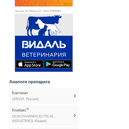
Реклама. АО "Видаль Рус", ИНН 772
8043605
Аналоги препарата
Бактикап
(АТОЛЛ, Россия)
®
Клабакс
(SUN PHARMACEUTICAL
INDUSTRIES, Индия)