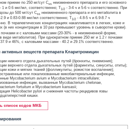
ном приеме по 250 мг/сут C
неизмененного препарата и его основного
ss
 1 и 0.6 мкг/мл, соответственно; T
- 3-4 ч и 5-6 ч соответственно. При
1/2
дозы до 500 мг/сут C
неизмененного препарата и его метаболита в
ss
-2.9 и 0.83-0.88 мкг/мл соответственно; T
- 4.8-5 ч и 6.9-8.7 ч
1/2
нно. В терапевтических концентрациях накапливается в легких, коже и
ях (в них концентрации в 10 раз превышают уровень в сыворотке крови).
почками и с каловыми массами (20-30% - в неизмененной форме,
 в виде метаболитов). При однократном приеме 250 мг и 1.2 г почками
37.9 и 46%, с каловыми массами - 40.2 и 29.1% соответственно.
 активных веществ препарата Кларитромицин
ции нижнего отдела дыхательных путей (бронхиты, пневмония);
ции верхнего отдела дыхательных путей (фарингиты, синуситы, отиты);
ции кожи и мягких тканей (фолликулиты, рожистое воспаление);
остраненные или локализованные микобактериальные инфекции,
нные Mycobacterium avium и Mycobacterium intracellulare;
изованные инфекции, вызванные Mycobacterium chelonae,
acterium fortuitum и Mycobacterium kansasii;
дация Helicobacter pylori и снижения частоты рецидивов язвы
дцатиперстной кишки.
ь список кодов МКБ
зирования