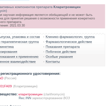
активных компонентов препарата
Кларитромицин
ycin)
я научная информация является обобщающей и не может быть
на для принятия решения о возможности применения конкретного
ного препарата.
ления: 2021.03.30
пуска, упаковка и состав
Клинико-фармакологич. группа
терапевтическая группа
Фармакологическое действие
кинетика
Показания препарата
озирования
Побочное действие
показания к применению
Особые указания
венное взаимодействие
Контакты
регистрационного удостоверения:
АО
(Россия)
J01FA09
(Кларитромицин)
вещество:
кларитромицин
(clarithromycin)
Rec.INN
зарегистрированное ВОЗ