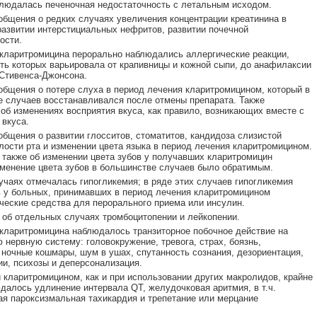
людалась печеночная недостаточность с летальным исходом.
бщения о редких случаях увеличения концентрации креатинина в
развитии интерстициальных нефритов, развитии почечной
ости.
кларитромицина перорально наблюдались аллергические реакции,
ть которых варьировала от крапивницы и кожной сыпи, до анафилаксии
Стивенса-Джонсона.
бщения о потере слуха в период лечения кларитромицином, который в
 случаев восстанавливался после отмены препарата. Также
об изменениях восприятия вкуса, как правило, возникающих вместе с
вкуса.
бщения о развитии глосситов, стоматитов, кандидоза слизистой
лости рта и изменении цвета языка в период лечения кларитромицином.
также об изменении цвета зубов у получавших кларитромицин
менение цвета зубов в большинстве случаев было обратимым.
учаях отмечалась гипогликемия; в ряде этих случаев гипогликемия
 у больных, принимавших в период лечения кларитромицином
ческие средства для перорального приема или инсулин.
об отдельных случаях тромбоцитопении и лейкопении.
кларитромицина наблюдалось транзиторное побочное действие на
 нервную систему: головокружение, тревога, страх, боязнь,
 ночные кошмары, шум в ушах, спутанность сознания, дезориентация,
и, психозы и деперсонализация.
 кларитромицином, как и при использовании других макролидов, крайне
далось удлинение интервала QT, желудочковая аритмия, в т.ч.
я пароксизмальная тахикардия и трепетание или мерцание
.