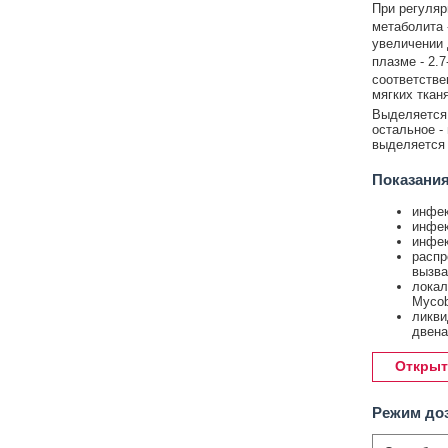
При регуляр
метаболита -
увеличении 
плазме - 2.7
соответстве
мягких ткан
Выделяется 
остальное -
выделяется 
Показания
инфек
инфек
инфек
распр
вызва
локал
Mycob
ликви
двена
Открыт
Режим до