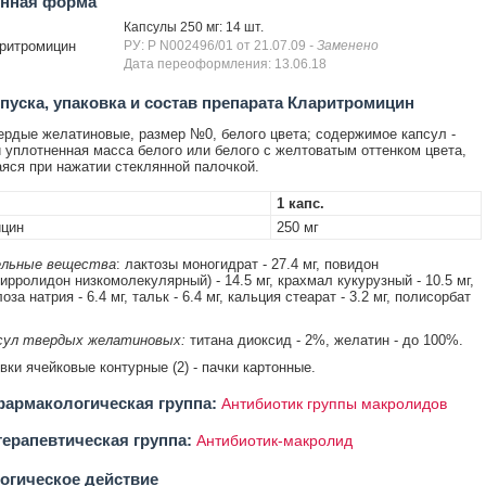
енная форма
Капсулы 250 мг: 14 шт.
ритромицин
РУ: Р N002496/01 от 21.07.09
- Заменено
Дата переоформления: 13.06.18
уска, упаковка и состав препарата Кларитромицин
рдые желатиновые, размер №0, белого цвета; содержимое капсул -
 уплотненная масса белого или белого с желтоватым оттенком цвета,
ся при нажатии стеклянной палочкой.
1 капс.
ицин
250 мг
льные вещества
: лактозы моногидрат - 27.4 мг, повидон
ирролидон низкомолекулярный) - 14.5 мг, крахмал кукурузный - 10.5 мг,
за натрия - 6.4 мг, тальк - 6.4 мг, кальция стеарат - 3.2 мг, полисорбат
сул твердых желатиновых:
титана диоксид - 2%, желатин - до 100%.
овки ячейковые контурные (2) - пачки картонные.
армакологическая группа:
Антибиотик группы макролидов
ерапевтическая группа:
Антибиотик-макролид
огическое действие