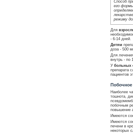
Способ пр
его формы
определяе
лекарстве
режиму до
Для
взросл
необходимос
- 6-14 дней.
Детям
преп
доза - 500 м
Для лечени
внутрь - по 
У
больных 
препарата с
пациентов э
Побочное
Наиболее ч
тошнота, ди
псевдомембр
побочным ре
повышение а
Имеются соо
Имеются соо
печени в кр
некоторых с