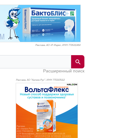
Реклама. АО «Р-Фарм», ИНН 772
6311464
Расширенный поиск
Реклама. АО "Хелеон Рус", ИНН 770
3105112