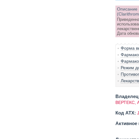
Описание 
(Clarithrom
Приведенна
использова
лекарствен
Дата обнов
Форма вы
Фармако-
Фармако
Режим д
Противо
Лекарст
Владелец 
ВЕРТЕКС, 
Код ATX:
Активное 