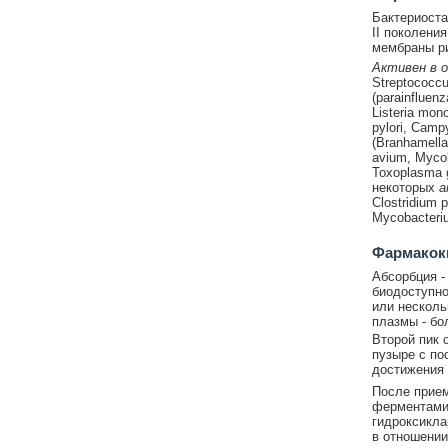
Бактериоста
II поколени
мембраны ри
Активен в 
Streptococcu
(parainfluenz
Listeria mon
pylori, Camp
(Branhamella
avium, Mycob
Toxoplasma go
некоторых
а
Clostridium 
Mycobacteriu
Фармакок
Абсорбция -
биодоступно
или несколь
плазмы - бо
Второй пик 
пузыре с п
достижения
После прием
ферментами 
гидроксикла
в отношении 