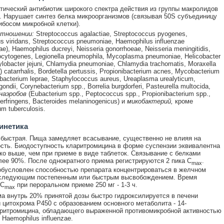
тический антибиотик широкого спектра действия из группы макролидов
я. Нарушает синтез белка микроорганизмов (связывая 50S субъединицу
босом микробной клетки).
отношении:
Streptococcus agalactiae, Streptococcus pyogenes,
s viridans, Streptococcus pneumoniae, Haemophilus influenzae
ae), Haemophilus ducreyi, Neisseria gonorrhoeae, Neisseria meningitidis,
ocytogenes, Legionella pneumophila, Mycoplasma pneumoniae, Helicobacter
ylobacter jejuni, Chlamydia pneumoniae, Chlamydia trachomatis, Moraxella
) catarrhalis, Bordetella pertussis, Propionibacterium acnes, Mycobacterium
acterium leprae, Staphylococcus aureus, Ureaplasma urealyticum,
ndii, Corynebacterium spp., Borrelia burgdorferi, Pasteurella multocida,
наэробов
(Eubacterium spp., Peptococcus spp., Propionibacterium spp.,
perfringens, Bacteroides melaninogenicus) и
микобактерий,
кроме
m tuberculosis.
инетика
 быстрая. Пища замедляет всасывание, существенно не влияя на
сть. Биодоступность кларитромицина в форме суспензии эквивалентна
ко выше, чем при приеме в виде таблеток. Связывание с белками
лее 90%. После однократного приема регистрируются 2 пика C
.
max
обусловлен способностью препарата концентрироваться в желчном
оследующим постепенным или быстрым высвобождением. Время
 C
при пероральном приеме 250 мг - 1-3 ч.
max
а внутрь 20% принятой дозы быстро гидроксилируется в печени
цитохрома Р450 с образованием основного метаболита - 14-
ритромицина, обладающего выраженной противомикробной активностью
Haemophilus influenzae.