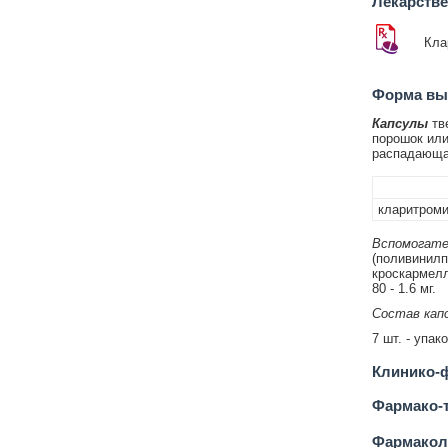
Лекарств
Кла
Форма вып
Капсулы
тве
порошок или
распадающая
кларитром
Вспомогате
(поливинилп
кроскармелло
80 - 1.6 мг.
Состав кап
7 шт. - упак
Клинико-ф
Фармако-т
Фармакол