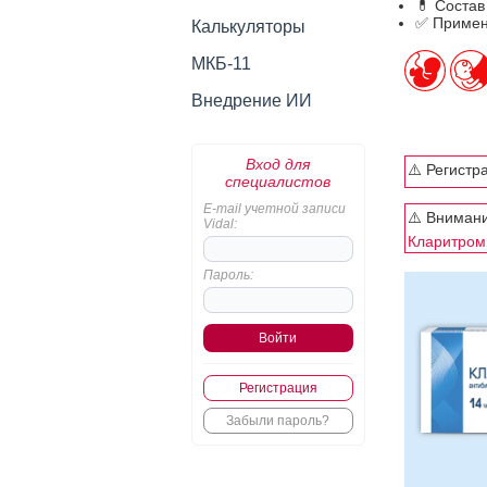
💊 Соста
✅ Примен
Калькуляторы
МКБ-11
Внедрение ИИ
Вход для
⚠️ Регистр
специалистов
E-mail учетной записи
⚠️ Внимани
Vidal:
Кларитром
Пароль:
Регистрация
Забыли пароль?