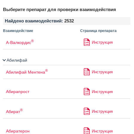
Выберите препарат для проверки взаимодействия
Найдено взаимодействий:
2532
Взаимодействие
Страница препарата
®
А-Валкордис
Инструкция
Абилифай
®
Абилифай Ментена
Инструкция
Абирапрост
Инструкция
®
Абират
Инструкция
Абиратерон
Инструкция