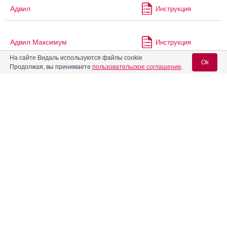
Адвил
Инструкция
Адвил Максимум
Инструкция
На сайте Видаль используются файлы cookie
Ok
Продолжая, вы принимаете
пользовательское соглашение
.
®
Адвил
для детей
Инструкция
Вход для специалистов
®
Адемио
Инструкция
E-mail учетной записи Vidal:
Аденоцин
Инструкция
Пароль:
Адепресс
Инструкция
®
АджиКолд
Инструкция
Регистрация
Забыли пароль?