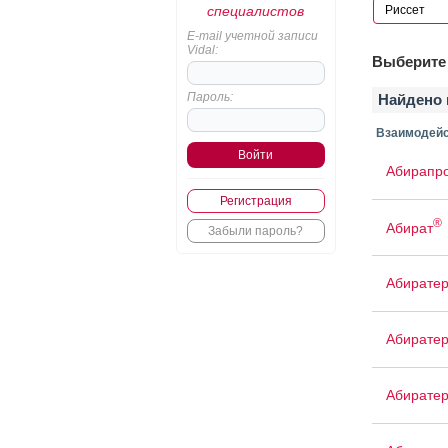
специалистов
E-mail учетной записи
Vidal:
Выберите 
Пароль:
Найдено 
Взаимодейс
Абирапро
Регистрация
®
Абират
Забыли пароль?
Абирате
Абирате
Абиратер