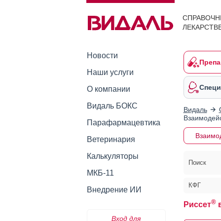
СПРАВОЧН
ЛЕКАРСТВ
Новости
Препа
Наши услуги
Специ
О компании
Видаль БОКС
Видаль
Взаимодейс
Парафармацевтика
Взаимо
Ветеринария
Калькуляторы
Поиск
МКБ-11
КФГ
Внедрение ИИ
®
Риссет
в
Вход для