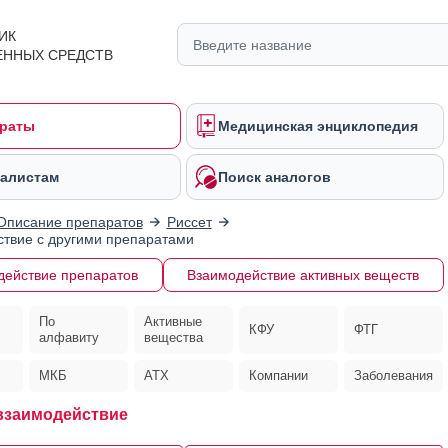
ИК
ЕННЫХ СРЕДСТВ
раты
Медицинская энциклопедия
алистам
Поиск аналогов
Описание препаратов
Риссет
твие с другими препаратами
действие препаратов
Взаимодействие активных веществ
По
Активные
КФУ
ФТГ
алфавиту
вещества
МКБ
АТХ
Компании
Заболевания
заимодействие