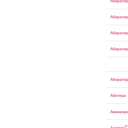
Абирате
Абиратер
Абирате
Абирате
Абирате
Абитера
Авиамар
®
Адемио