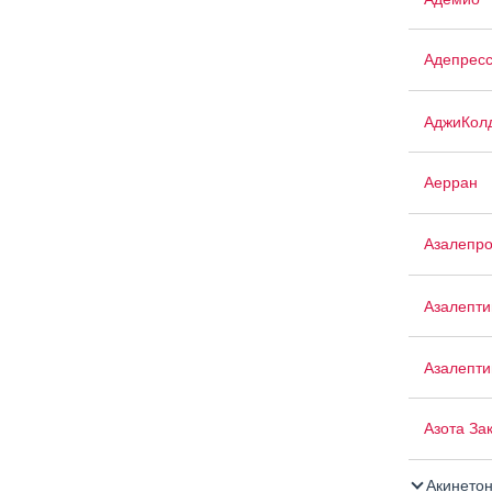
Адепрес
АджиКол
Аерран
Азалепр
Азалепти
Азалепти
Азота За
Акинето