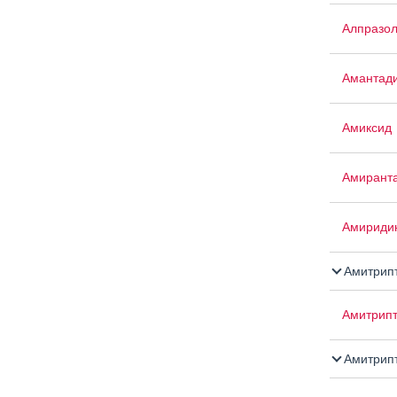
Алпразо
Амантад
Амиксид
Амирант
Амириди
Амитрип
Амитрипт
Амитрипт