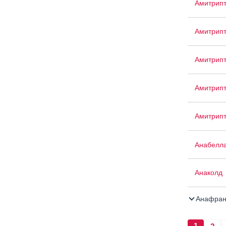
Амитрип
Амитрип
Амитрип
Амитрипт
Амитрип
Анабелл
Анаколд
Анафран
1