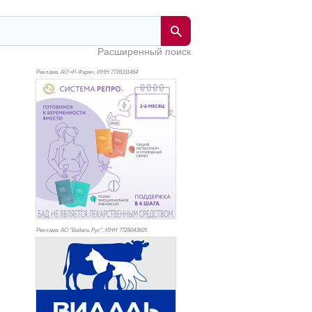
Расширенный поиск
Реклама. АО «Р-Фарм», ИНН 772
6311464
Реклама. АО "Видаль Рус", ИНН 772
8043605