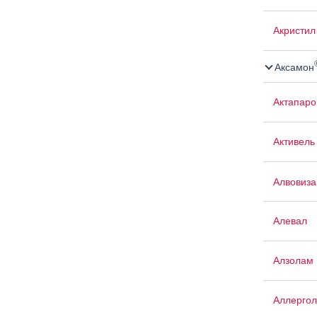
Акристил
Аксамон
Актапаро
Активель
Алвовиза
Алевал
Алзолам
Аллергол