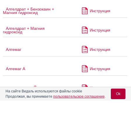
Алгелдрат + Бензокаин +
Инструкция
Магния гидроксид
Алгелдрат + Магния
Инструкция
гидроксид
Алгемаг
Инструкция
Алгемаг А
Инструкция
®
Алка-Зельтцер
Инструкция
На сайте Видаль используются файлы cookie
Ok
Продолжая, вы принимаете
пользовательское соглашение
.
®
Алмагель
Инструкция
Вход для специалистов
E-mail учетной записи Vidal:
®
Алмагель
А
Инструкция