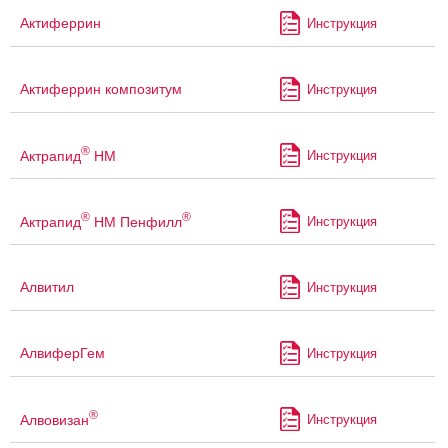
Актиферрин
Инструкция
Актиферрин композитум
Инструкция
®
Актрапид
НМ
Инструкция
®
®
Актрапид
НМ Пенфилл
Инструкция
Алвитил
Инструкция
АлвиферГем
Инструкция
®
Алвовизан
Инструкция