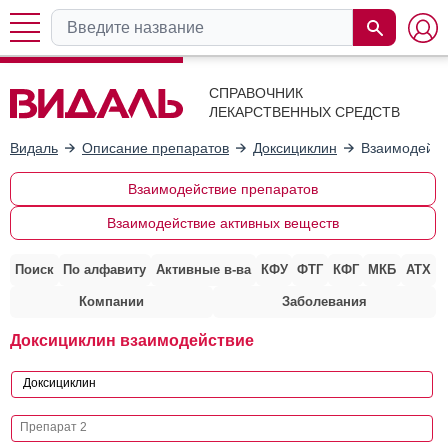
СПРАВОЧНИК
ЛЕКАРСТВЕННЫХ СРЕДСТВ
Видаль
Описание препаратов
Доксициклин
Взаимодейст
Взаимодействие препаратов
Взаимодействие активных веществ
Поиск
По алфавиту
Активные в-ва
КФУ
ФТГ
КФГ
МКБ
АТХ
Компании
Заболевания
Доксициклин взаимодействие