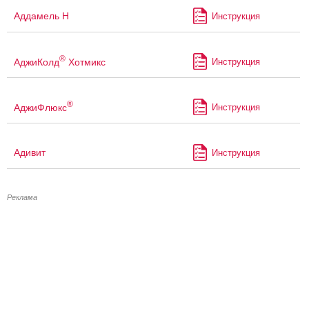
Аддамель Н
Инструкция
®
АджиКолд
Хотмикс
Инструкция
®
АджиФлюкс
Инструкция
Адивит
Инструкция
Реклама