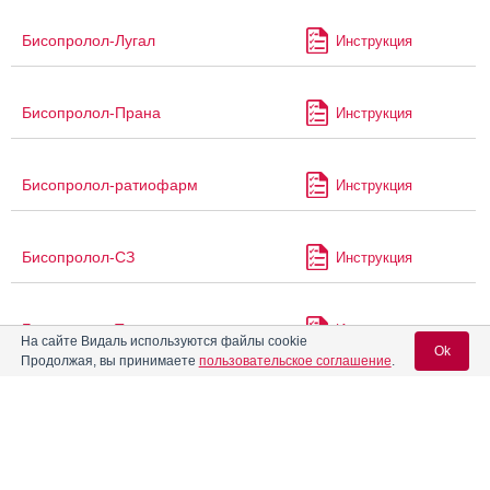
Бисопролол-Лугал
Инструкция
Бисопролол-Прана
Инструкция
Бисопролол-ратиофарм
Инструкция
Бисопролол-СЗ
Инструкция
Бисопролол-Тева
Инструкция
На сайте Видаль используются файлы cookie
Ok
Продолжая, вы принимаете
пользовательское соглашение
.
®
Боргитол
солофарм
Инструкция
Вход для специалистов
E-mail учетной записи Vidal:
Бревиблок
Инструкция