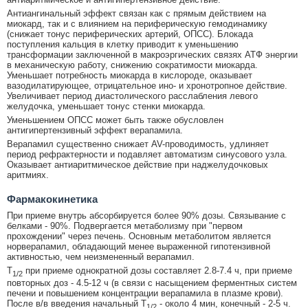
Антиангинальный эффект связан как с прямым действием на
миокард, так и с влиянием на периферическую гемодинамику
(снижает тонус периферических артерий, ОПСС). Блокада
поступления кальция в клетку приводит к уменьшению
трансформации заключенной в макроэргических связях АТФ энергии
в механическую работу, снижению сократимости миокарда.
Уменьшает потребность миокарда в кислороде, оказывает
вазодилатирующее, отрицательное ино- и хронотропное действие.
Увеличивает период диастолического расслабления левого
желудочка, уменьшает тонус стенки миокарда.
Уменьшением ОПСС может быть также обусловлен
антигипертензивный эффект верапамила.
Верапамил существенно снижает AV-проводимость, удлиняет
период рефрактерности и подавляет автоматизм синусового узла.
Оказывает антиаритмическое действие при наджелудочковых
аритмиях.
Фармакокинетика
При приеме внутрь абсорбируется более 90% дозы. Связывание с
белками - 90%. Подвергается метаболизму при "первом
прохождении" через печень. Основным метаболитом является
норверапамил, обладающий менее выраженной гипотензивной
активностью, чем неизмененный верапамил.
T
при приеме однократной дозы составляет 2.8-7.4 ч, при приеме
1/2
повторных доз - 4.5-12 ч (в связи с насыщением ферментных систем
печени и повышением концентрации верапамила в плазме крови).
После в/в введения начальный T
- около 4 мин, конечный - 2-5 ч.
1/2