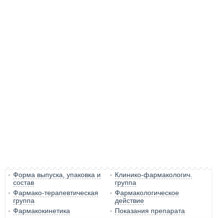
Форма выпуска, упаковка и
Клинико-фармакологич.
состав
группа
Фармако-терапевтическая
Фармакологическое
группа
действие
Фармакокинетика
Показания препарата