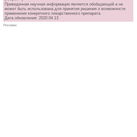
Приведенная научная информация является обобщающей и не
может быть использована для принятия решения о возможности
применения конкретного лекарственного препарата.
Дата обновления: 2020.04.13
Реклама