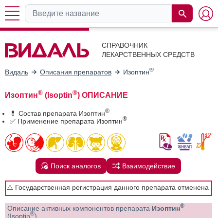
СПРАВОЧНИК
ЛЕКАРСТВЕННЫХ СРЕДСТВ
®
Видаль
Описания препаратов
Изоптин
®
®
Изоптин
(Isoptin
) ОПИСАНИЕ
®
💊 Состав препарата Изоптин
®
✅ Применение препарата Изоптин
Поиск аналогов
Взаимодействие
⚠️ Государственная регистрация данного препарата отменена
®
Описание активных компонентов препарата
Изоптин
®
(Isoptin
)