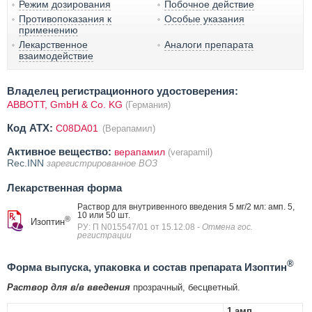
Режим дозирования
Побочное действие
Противопоказания к
Особые указания
применению
Лекарственное
Аналоги препарата
взаимодействие
Владелец регистрационного удостоверения:
ABBOTT, GmbH & Co. KG
(Германия)
Код ATX:
C08DA01
(Верапамил)
Активное вещество:
верапамил
(verapamil)
Rec.INN
зарегистрированное ВОЗ
Лекарственная форма
Раствор для внутривенного введения 5 мг/2 мл: амп. 5,
10 или 50 шт.
®
Изоптин
РУ: П N015547/01 от 15.12.08
- Отмена гос.
регистрации
®
Форма выпуска, упаковка и состав препарата Изоптин
Раствор для в/в введения
прозрачный, бесцветный.
1 амп.