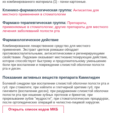
из комбинированного материала (1) - пачки картонные.
Клинико-фармакологическая группа:
Антисептик для
местного применения в стоматологии
Фармако-терапевтическая группа:
Препараты,
применяемые в стоматологии; другие препараты для местного
лечения заболеваний полости рта
Фармакологическое действие
Комбинированное лекарственное средство для местного
применения. Экстракт цветков ромашки обладает
противовоспалительными, антисептическими и регенерирующими
свойствами. Лидокаин оказывает местноанестезирующее действие,
которое способствует быстрому и продолжительному уменьшению
боли при воспалении и повреждении слизистой оболочки полости
рта и десен.
Показания активных веществ препарата Камилидин
Болевой синдром при воспалении слизистой оболочки полости рта и
губ: при стоматите; при хейлите и глетчерной эритеме губ; при
гингивите (воспалении десен); при раздражении слизистой оболочки
полости рта при ношении зубных протезов и брекетов; при
прорезывании зубов "мудрости"; при стоматологических процедурах,
после ортопедических операций в челюстно-лицевой хирургии.
Открыть список кодов МКБ