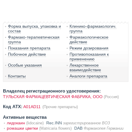
Форма выпуска, упаковка и
Клинико-фармакологич.
состав
группа
Фармако-терапевтическая
Фармакологическое
группа
действие
Показания препарата
Режим дозирования
Побочное действие
Противопоказания к
применению
Особые указания
Лекарственное
взаимодействие
Контакты
Аналоги препарата
Владелец регистрационного удостоверения:
ТУЛЬСКАЯ ФАРМАЦЕВТИЧЕСКАЯ ФАБРИКА, ООО
(Россия)
Код ATX:
A01AD11
(Прочие препараты)
Активные вещества
лидокаин
Rec.INN
(lidocaine)
зарегистрированное ВОЗ
ромашки цветки
DAB
(Matricaria flowers)
Фармакопея Германии