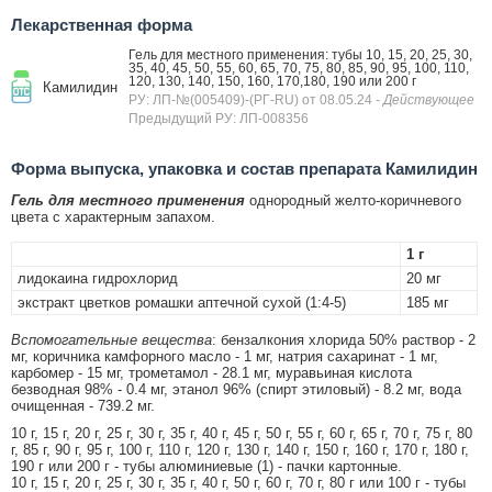
Лекарственная форма
Гель для местного применения: тубы 10, 15, 20, 25, 30,
35, 40, 45, 50, 55, 60, 65, 70, 75, 80, 85, 90, 95, 100, 110,
120, 130, 140, 150, 160, 170,180, 190 или 200 г
Камилидин
РУ: ЛП-№(005409)-(РГ-RU) от 08.05.24
- Действующее
Предыдущий РУ: ЛП-008356
Форма выпуска, упаковка и состав препарата Камилидин
Гель для местного применения
однородный желто-коричневого
цвета с характерным запахом.
1 г
лидокаина гидрохлорид
20 мг
экстракт цветков ромашки аптечной сухой (1:4-5)
185 мг
Вспомогательные вещества
: бензалкония хлорида 50% раствор - 2
мг, коричника камфорного масло - 1 мг, натрия сахаринат - 1 мг,
карбомер - 15 мг, трометамол - 28.1 мг, муравьиная кислота
безводная 98% - 0.4 мг, этанол 96% (спирт этиловый) - 8.2 мг, вода
очищенная - 739.2 мг.
10 г, 15 г, 20 г, 25 г, 30 г, 35 г, 40 г, 45 г, 50 г, 55 г, 60 г, 65 г, 70 г, 75 г, 80
г, 85 г, 90 г, 95 г, 100 г, 110 г, 120 г, 130 г, 140 г, 150 г, 160 г, 170 г, 180 г,
190 г или 200 г - тубы алюминиевые (1) - пачки картонные.
10 г, 15 г, 20 г, 25 г, 30 г, 35 г, 40 г, 50 г, 60 г, 70 г, 80 г или 100 г - тубы