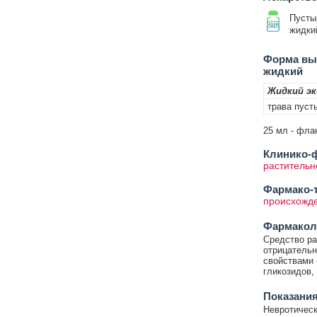
Пусты
жидки
Форма вып
жидкий
Жидкий эк
трава пуст
25 мл - флак
Клинико-ф
растительн
Фармако-т
происхожд
Фармакол
Средство ра
отрицательн
свойствами 
гликозидов,
Показания
Невротическ