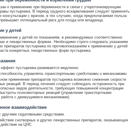
зан к применению при беременности в связи с утеротонизирующим
равы пустырника. В период грудного вскармливания следует применять
е консультации с врачом, в тех случаях, когда предполагаемая польза
превышает потенциальный риск для плода или младенца.
е у детей
именение у детей по показаниям, в рекомендуемых соответственно
зах и лекарственных формах. Необходимо строго следовать указаниям
ях препаратов пустырника по противопоказаниям к применению у детей
раста конкретных лекарственных форм пустырника.
казания
эффект пустырника развивается медленно.
 способность управлять транспортными средствами и механизмами
ном применении препаратов пустырника возможно снижение скорости
ых реакций. В период лечения следует соблюдать осторожность при
опасных видов деятельности, требующих повышенной концентрации
быстроты психомоторных реакций (управление транспортными
 работа с движущимися механизмами).
нное взаимодействие
 другими седативными средствами.
ействие снотворных и других лекарственных препаратов, оказывающих
 действие на ЦНС.