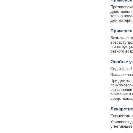
Противопока
действием т
только посл
для матери 
Применени
Возможно пр
возрасту до
в инструкци
разного воз
Особые у
Седативный 
Влияние на
При длитель
психомоторн
выполнении 
внимания и 
средствами,
Лекарстве
Совместим с
Усиливает д
угнетающее