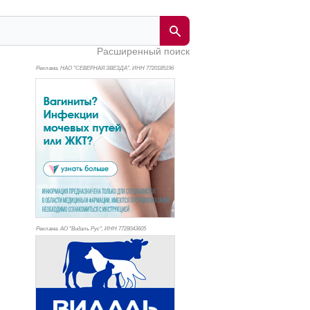
Расширенный поиск
Реклама. НАО "СЕВЕРНАЯ ЗВЕЗДА", ИНН 772
0185196
Реклама. АО "Видаль Рус", ИНН 772
8043605