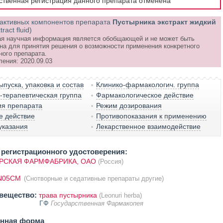
рственная регистрация данного препарата отменена
активных компонентов препарата
Пустырника экстракт жидкий
ract fluid)
я научная информация является обобщающей и не может быть
на для принятия решения о возможности применения конкретного
ного препарата.
ления: 2020.09.03
пуска, упаковка и состав
Клинико-фармакологич. группа
терапевтическая группа
Фармакологическое действие
ия препарата
Режим дозирования
е действие
Противопоказания к применению
указания
Лекарственное взаимодействие
регистрационного удостоверения:
РСКАЯ ФАРМФАБРИКА, ОАО
(Россия)
N05CM
(Снотворные и седативные препараты другие)
вещество:
трава пустырника
(Leonuri herba)
ГФ
Государственная Фармакопея
енная форма