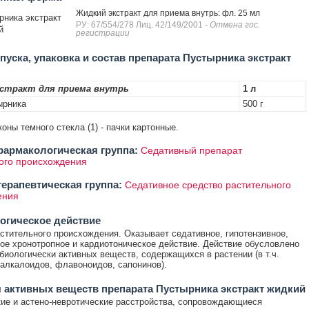
Жидкий экстракт для приема внутрь: фл. 25 мл
рника экстракт
РУ: 67/554/278 Лиц. 42/149/2001
- Отмена гос.
й
регистрации
уска, упаковка и состав препарата Пустырника экстракт
стракт для приема внутрь
1 л
ырника
500 г
оны темного стекла (1) - пачки картонные.
армакологическая группа:
Седативный препарат
ого происхождения
ерапевтическая группа:
Седативное средство растительного
ения
огическое действие
стительного происхождения. Оказывает седативное, гипотензивное,
ое хронотропное и кардиотоническое действие. Действие обусловлено
биологически активных веществ, содержащихся в растении (в т.ч.
 алкалоидов, флавоноидов, сапонинов).
 активных веществ препарата Пустырника экстракт жидкий
ие и астено-невротические расстройства, сопровождающиеся