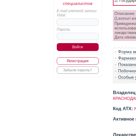
⚠️ Госуда
специалистов
E-mail учетной записи
Описание 
Vidal:
(Leonuri ext
Приведенна
использова
Пароль:
лекарствен
Дата обнов
Форма вы
Фармако-
Регистрация
Показан
Забыли пароль?
Побочно
Особые 
Владелец 
КРАСНОДА
Код ATX:
Активное 
Лекарств