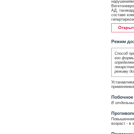
нарушениями
Вегетоневр
АД, тахикар
составе ком
гипертиреоз
Открыт
Режим до
Способ пр
его формы
определяе
лекарстве
режиму до
Устанавлива
применяемо
Побочное
В отдельны
Противоп
Повышенная 
возраст - в
Применени