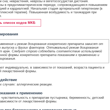
 сна; неврастения, неврозы и вегетососудистая дистония.
озы в предклимактерическом периоде, сопровождающиеся повышением
дией и кардиалгией. Начальная стадия артериальной гипертензии (в
плексной терапии). Повышенная возбудимость и тахикардия при
е.
ь список кодов МКБ
зирования
именения и режим дозирования конкретного препарата зависят от
 выпуска и других факторов. Оптимальный режим дозирования
т врач. Следует строго соблюдать соответствие используемой
нной формы конкретного препарата показаниям к применению и
зирования.
ют индивидуально, в зависимости от показаний, возраста пациента и
й лекарственной формы.
 действие
х случаях:
аллергические реакции.
оказания к применению
чувствительность к препаратам пустырника; беременность; детский
 зависимости от лекарственной формы.
е при беременности и кормлении грудью