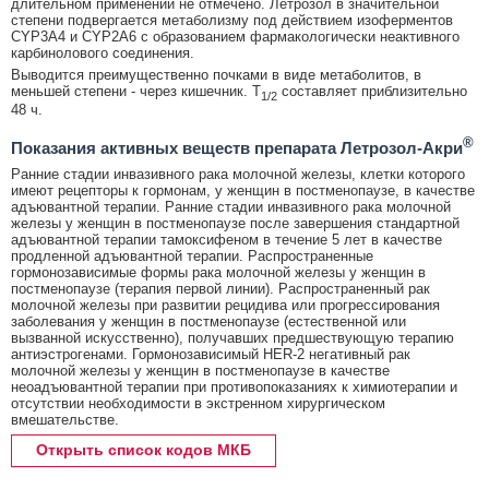
длительном применении не отмечено. Летрозол в значительной
степени подвергается метаболизму под действием изоферментов
CYP3A4 и CYP2A6 с образованием фармакологически неактивного
карбинолового соединения.
Выводится преимущественно почками в виде метаболитов, в
меньшей степени - через кишечник. Т
составляет приблизительно
1/2
48 ч.
®
Показания активных веществ препарата Летрозол-Акри
Ранние стадии инвазивного рака молочной железы, клетки которого
имеют рецепторы к гормонам, у женщин в постменопаузе, в качестве
адъювантной терапии. Ранние стадии инвазивного рака молочной
железы у женщин в постменопаузе после завершения стандартной
адъювантной терапии тамоксифеном в течение 5 лет в качестве
продленной адъювантной терапии. Распространенные
гормонозависимые формы рака молочной железы у женщин в
постменопаузе (терапия первой линии). Распространенный рак
молочной железы при развитии рецидива или прогрессирования
заболевания у женщин в постменопаузе (естественной или
вызванной искусственно), получавших предшествующую терапию
антиэстрогенами. Гормонозависимый HER-2 негативный рак
молочной железы у женщин в постменопаузе в качестве
неоадъювантной терапии при противопоказаниях к химиотерапии и
отсутствии необходимости в экстренном хирургическом
вмешательстве.
Открыть список кодов МКБ