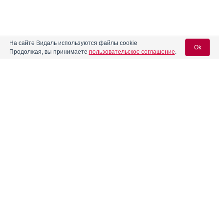
На сайте Видаль используются файлы cookie
Ok
Продолжая, вы принимаете
пользовательское соглашение
.
Содержание
Вход для специалистов
E-mail учетной записи Vidal:
Форма выпуска, упаковка и состав
Клинико-фармакологич. группа
Пароль:
Фармако-терапевтическая группа
Фармакологическое действие
Фармакокинетика
Показания препарата
Регистрация
Забыли пароль?