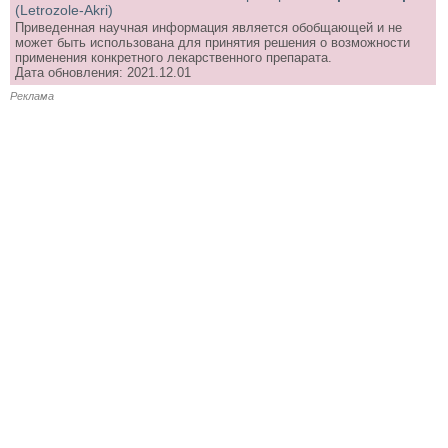
(Letrozole-Akri)
Приведенная научная информация является обобщающей и не
может быть использована для принятия решения о возможности
применения конкретного лекарственного препарата.
Дата обновления: 2021.12.01
Реклама