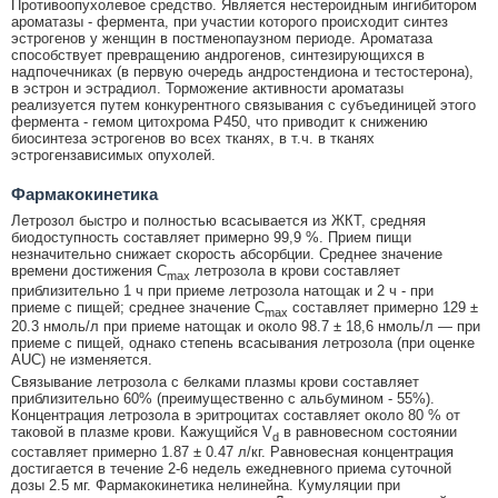
Противоопухолевое средство. Является нестероидным ингибитором
ароматазы - фермента, при участии которого происходит синтез
эстрогенов у женщин в постменопаузном периоде. Ароматаза
способствует превращению андрогенов, синтезирующихся в
надпочечниках (в первую очередь андростендиона и тестостерона),
в эстрон и эстрадиол. Торможение активности ароматазы
реализуется путем конкурентного связывания с субъединицей этого
фермента - гемом цитохрома P450, что приводит к снижению
биосинтеза эстрогенов во всех тканях, в т.ч. в тканях
эстрогензависимых опухолей.
Фармакокинетика
Летрозол быстро и полностью всасывается из ЖКТ, средняя
биодоступность составляет примерно 99,9 %. Прием пищи
незначительно снижает скорость абсорбции. Среднее значение
времени достижения C
летрозола в крови составляет
max
приблизительно 1 ч при приеме летрозола натощак и 2 ч - при
приеме с пищей; среднее значение C
составляет примерно 129 ±
max
20.3 нмоль/л при приеме натощак и около 98.7 ± 18,6 нмоль/л — при
приеме с пищей, однако степень всасывания летрозола (при оценке
AUC) не изменяется.
Связывание летрозола с белками плазмы крови составляет
приблизительно 60% (преимущественно с альбумином - 55%).
Концентрация летрозола в эритроцитах составляет около 80 % от
таковой в плазме крови. Кажущийся V
в равновесном состоянии
d
составляет примерно 1.87 ± 0.47 л/кг. Равновесная концентрация
достигается в течение 2-6 недель ежедневного приема суточной
дозы 2.5 мг. Фармакокинетика нелинейна. Кумуляции при