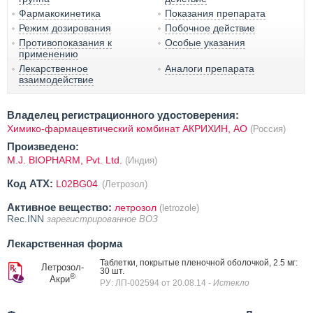
Фармакокинетика
Показания препарата
Режим дозирования
Побочное действие
Противопоказания к
Особые указания
применению
Лекарственное
Аналоги препарата
взаимодействие
Владелец регистрационного удостоверения:
Химико-фармацевтический комбинат АКРИХИН, АО
(Россия)
Произведено:
M.J. BIOPHARM, Pvt. Ltd.
(Индия)
Код ATX:
L02BG04
(Летрозол)
Активное вещество:
летрозол
(letrozole)
Rec.INN
зарегистрированное ВОЗ
Лекарственная форма
Таблетки, покрытые пленочной оболочкой, 2.5 мг:
Летрозол-
30 шт.
®
Акри
РУ: ЛП-002594 от 20.08.14
- Истекло