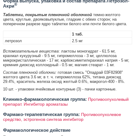
Форма выпуска, упаковка и состав препарата Летрозол-
®
Акри
Таблетки, покрытые пленочной оболочкой
темно-желтого
цвета, круглые, двояковыпуклые, гладкие с обеих сторон; на
поперечном разрезе ядро таблетки белого или почти белого цвета.
1 таб.
летрозол
2.5 мг
Вспомогательные вещества
: лактозы моногидрат - 61.5 мг,
крахмал кукурузный - 9.5 мг, гипромеллоза - 3 мг, целлюлоза
микрокристаллическая - 17 мг, карбоксиметилкрахмал натрия - 5 мг,
кремния диоксид коллоидный - 0.5 мг, магния стеарат - 1 мг.
Состав пленочной оболочки:
готовая смесь "Опадрай 03F82908"
желтого цвета 3.6 мг, в т. ч. гипромеллоза 62%, титана диоксид
29.4%, краситель железа оксид желтый 0.6%, макрогол-400 - 8%.
10 шт. - упаковки ячейковые контурные (3) - пачки картонные.
Клинико-фармакологическая группа:
Противоопухолевый
препарат. Ингибитор ароматазы
Фармако-терапевтическая группа:
Противоопухолевое
средство, эстрогенов синтеза ингибитор
Фармакологическое действие