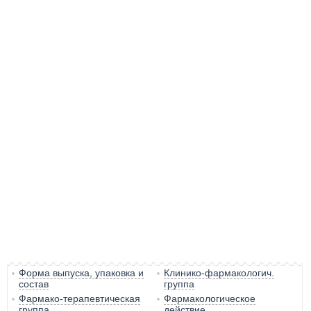
Форма выпуска, упаковка и
Клинико-фармакологич.
состав
группа
Фармако-терапевтическая
Фармакологическое
группа
действие