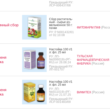
Предыдущий РУ:
ЛСР-006437/08
Сбор рас­ти­тель­
ный - сырье из­
инный сбор
мель­чен­ное 50 г:
(Росс
ФИТОФАРМ ПКФ
пач­ки
РУ: Р N001432/01
от 02.10.08
Нас­той­ка 100 г/1
л: фл. 25 мл
ТУЛЬСКАЯ
РУ: ЛП-
еня
№(006019)-(РГ-
ФАРМАЦЕВТИЧЕСКАЯ
ка
RU) от 26.06.24
(Россия)
ФАБРИКА
Предыдущий РУ:
ЛП-001707
Нас­той­ка 100 г/1
л: фл. 25 мл
РУ: ЛП-
еня
№(011019)-(РГ-
(Россия)
ВИФИТЕХ
ка
RU) от 21.07.25
Предыдущий РУ:
ЛСР-001483/09