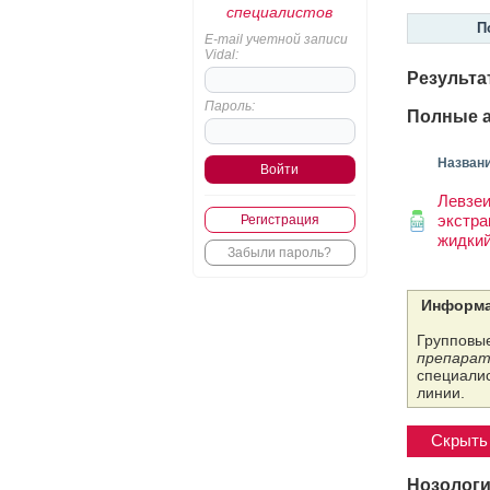
специалистов
П
E-mail учетной записи
Vidal:
Результа
Пароль:
Полные а
Назван
Левзе
экстра
Регистрация
жидки
Забыли пароль?
Информа
Групповые
препарат
специалис
линии.
Скрыть 
Нозологи