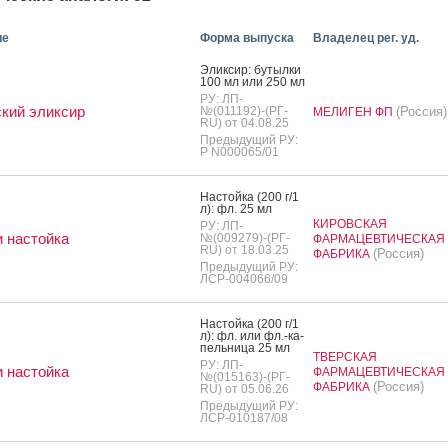
ие
Форма выпуска
Владелец рег. уд.
Элик­сир: бу­тыл­ки
100 мл или 250 мл
РУ: ЛП-
кий эликсир
№(011192)-(РГ-
(Россия)
МЕЛИГЕН ФП
RU) от 04.08.25
Предыдущий РУ:
Р N000065/01
Нас­той­ка (200 г/1
л): фл. 25 мл
КИРОВСКАЯ
РУ: ЛП-
 настойка
№(009279)-(РГ-
ФАРМАЦЕВТИЧЕСКАЯ
RU) от 18.03.25
(Россия)
ФАБРИКА
Предыдущий РУ:
ЛСР-004066/09
Нас­той­ка (200 г/1
л): фл. или фл.-ка­
пель­ни­ца 25 мл
ТВЕРСКАЯ
РУ: ЛП-
 настойка
ФАРМАЦЕВТИЧЕСКАЯ
№(015163)-(РГ-
(Россия)
ФАБРИКА
RU) от 05.06.26
Предыдущий РУ:
ЛСР-010187/08