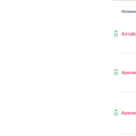
Назван
Алтайс
Аралии
Аралии