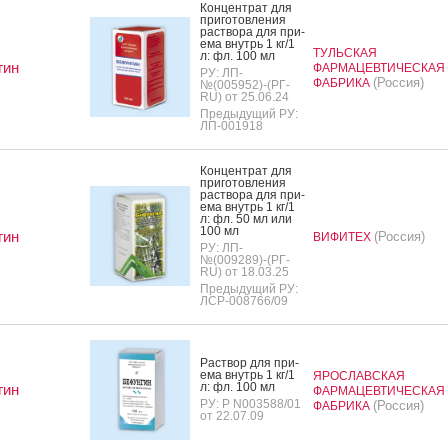
Кон­цен­трат для
при­готов­ле­ния
рас­тво­ра для при­
ема внутрь 1 кг/1
ТУЛЬСКАЯ
л: фл. 100 мл
гин
ФАРМАЦЕВТИЧЕСКАЯ
РУ: ЛП-
(Россия)
ФАБРИКА
№(005952)-(РГ-
RU) от 25.06.24
Предыдущий РУ:
ЛП-001918
Кон­цен­трат для
при­готов­ле­ния
рас­тво­ра для при­
ема внутрь 1 кг/1
л: фл. 50 мл или
100 мл
гин
(Россия)
ВИФИТЕХ
РУ: ЛП-
№(009289)-(РГ-
RU) от 18.03.25
Предыдущий РУ:
ЛСР-008766/09
Рас­твор для при­
ема внутрь 1 кг/1
ЯРОСЛАВСКАЯ
л: фл. 100 мл
гин
ФАРМАЦЕВТИЧЕСКАЯ
РУ: Р N003588/01
(Россия)
ФАБРИКА
от 22.07.09