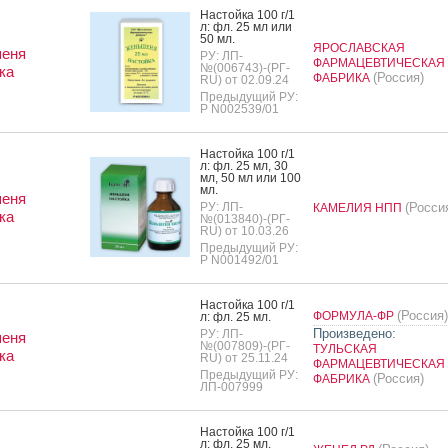
Нас­той­ка 100 г/1
л: фл. 25 мл или
50 мл.
ЯРОСЛАВСКАЯ
еня
РУ: ЛП-
ФАРМАЦЕВТИЧЕСКАЯ
№(006743)-(РГ-
ка
(Россия)
ФАБРИКА
RU) от 02.09.24
Предыдущий РУ:
Р N002539/01
Нас­той­ка 100 г/1
л: фл. 25 мл, 30
мл, 50 мл или 100
мл.
еня
РУ: ЛП-
(Росси
КАМЕЛИЯ НПП
ка
№(013840)-(РГ-
RU) от 10.03.26
Предыдущий РУ:
Р N001492/01
Нас­той­ка 100 г/1
(Россия)
ФОРМУЛА-ФР
л: фл. 25 мл.
Произведено:
РУ: ЛП-
еня
№(007809)-(РГ-
ТУЛЬСКАЯ
ка
RU) от 25.11.24
ФАРМАЦЕВТИЧЕСКАЯ
Предыдущий РУ:
(Россия)
ФАБРИКА
ЛП-007999
Нас­той­ка 100 г/1
л: фл. 25 мл.