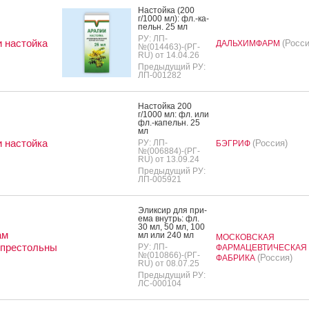
Нас­той­ка (200
г/1000 мл): фл.-ка­
пельн. 25 мл
РУ: ЛП-
 настойка
(Росси
ДАЛЬХИМФАРМ
№(014463)-(РГ-
RU) от 14.04.26
Предыдущий РУ:
ЛП-001282
Нас­той­ка 200
г/1000 мл: фл. или
фл.-ка­пельн. 25
мл
 настойка
РУ: ЛП-
(Россия)
БЭГРИФ
№(006884)-(РГ-
RU) от 13.09.24
Предыдущий РУ:
ЛП-005921
Элик­сир для при­
ема внутрь: фл.
30 мл, 50 мл, 100
ам
мл или 240 мл
МОСКОВСКАЯ
опрестольны
РУ: ЛП-
ФАРМАЦЕВТИЧЕСКАЯ
№(010866)-(РГ-
(Россия)
ФАБРИКА
RU) от 08.07.25
Предыдущий РУ:
ЛС-000104