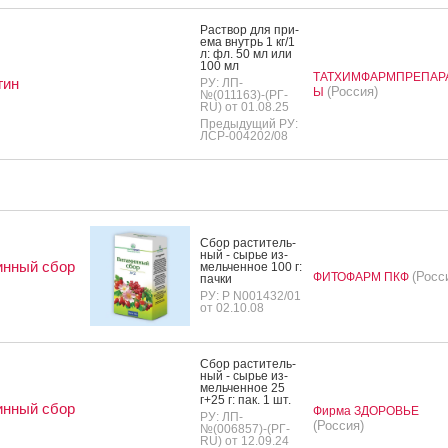
Рас­твор для при­
ема внутрь 1 кг/1
л: фл. 50 мл или
100 мл
ТАТХИМФАРМПРЕПАР
гин
РУ: ЛП-
(Россия)
Ы
№(011163)-(РГ-
RU) от 01.08.25
Предыдущий РУ:
ЛСР-004202/08
Сбор рас­ти­тель­
ный - сырье из­
инный сбор
мель­чен­ное 100 г:
(Росс
ФИТОФАРМ ПКФ
пач­ки
РУ: Р N001432/01
от 02.10.08
Сбор рас­ти­тель­
ный - сырье из­
мель­чен­ное 25
г+25 г: пак. 1 шт.
инный сбор
Фирма ЗДОРОВЬЕ
РУ: ЛП-
(Россия)
№(006857)-(РГ-
RU) от 12.09.24