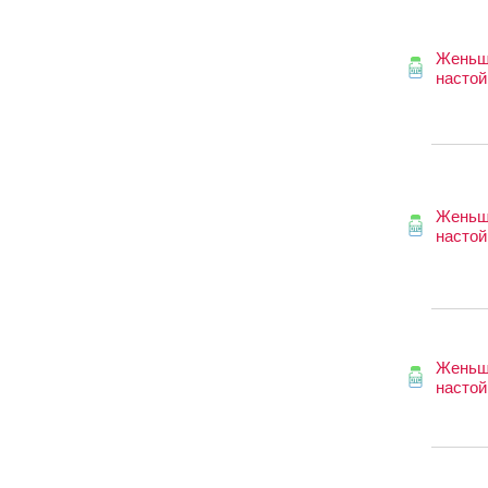
Женьш
настой
Женьш
настой
Женьш
настой