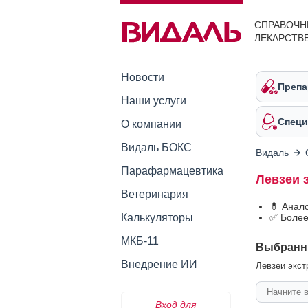
СПРАВОЧН
ЛЕКАРСТВ
Новости
Препа
Наши услуги
Специ
О компании
Видаль БОКС
Видаль
Парафармацевтика
Левзеи 
Ветеринария
💊 Анал
Калькуляторы
✅ Более
МКБ-11
Выбранн
Внедрение ИИ
Левзеи экст
Вход для