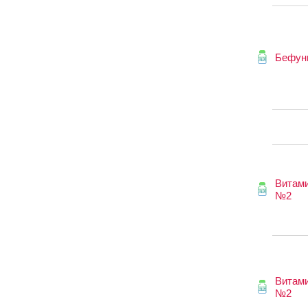
Бефун
Витам
№2
Витам
№2