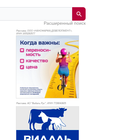
Расширенный поиск
Реклама. ООО «НАНОФАРМА ДЕВЕЛОПМЕНТ»,
ИНН 165
5283577
Реклама. АО "Видаль Рус", ИНН 772
8043605