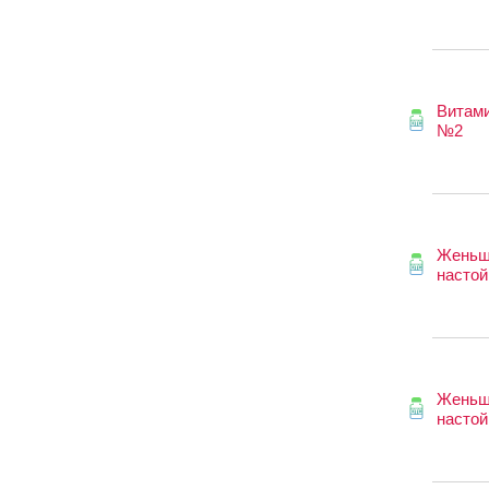
Витам
№2
Женьш
настой
Женьш
настой