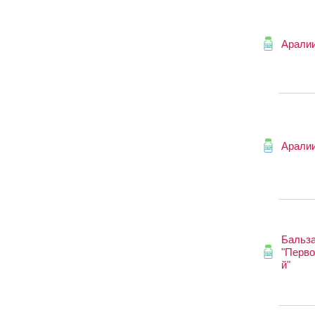
Аралии
Аралии
Бальз
"Перв
й"