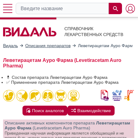
СПРАВОЧНИК
ЛЕКАРСТВЕННЫХ СРЕДСТВ
Видаль
Описания препаратов
Леветирацетам Ауро Фарма
Леветирацетам Ауро Фарма (Levetiracetam Auro
Pharma)
💊 Состав препарата Леветирацетам Ауро Фарма
✅ Применение препарата Леветирацетам Ауро Фарма
Поиск аналогов
Взаимодействие
Описание активных компонентов препарата
Леветирацетам
Ауро Фарма
(Levetiracetam Auro Pharma)
Приведенная научная информация является обобщающей и не
может быть использована для принятия решения о возможности