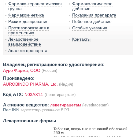
Фармако-терапевтическая
Фармакологическое
группа
действие
Фармакокинетика
Показания препарата
Режим дозирования
Побочное действие
Противопоказания к
Особые указания
применению
Лекарственное
Контакты
взаимодействие
Аналоги препарата
Владелец регистрационного удостоверения:
Ауро Фарма, ООО
(Россия)
Произведено:
AUROBINDO PHARMA, Ltd.
(Индия)
Код ATX:
N03AX14
(Леветирацетам)
Активное вещество:
леветирацетам
(levetiracetam)
Rec.INN
зарегистрированное ВОЗ
Лекарственные формы
Таблетки, покрытые пленочной оболочкой
250 мг