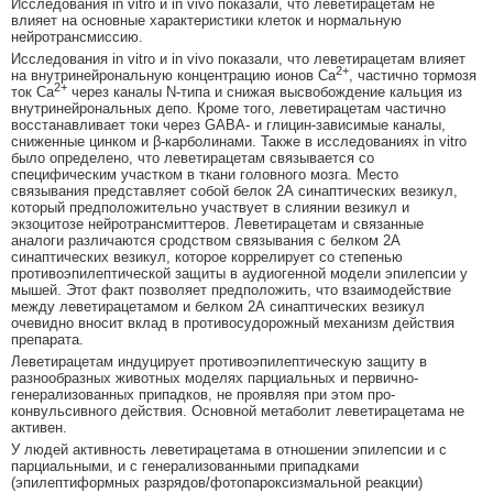
Исследования in vitro и in vivo показали, что леветирацетам не
влияет на основные характеристики клеток и нормальную
нейротрансмиссию.
Исследования in vitro и in vivo показали, что леветирацетам влияет
2+
на внутринейрональную концентрацию ионов Са
, частично тормозя
2+
ток Са
через каналы N-типа и снижая высвобождение кальция из
внутринейрональных депо. Кроме того, леветирацетам частично
восстанавливает токи через GABA- и глицин-зависимые каналы,
сниженные цинком и β-карболинами. Также в исследованиях in vitro
было определено, что леветирацетам связывается со
специфическим участком в ткани головного мозга. Место
связывания представляет собой белок 2А синаптических везикул,
который предположительно участвует в слиянии везикул и
экзоцитозе нейротрансмиттеров. Леветирацетам и связанные
аналоги различаются сродством связывания с белком 2А
синаптических везикул, которое коррелирует со степенью
противоэпилептической защиты в аудиогенной модели эпилепсии у
мышей. Этот факт позволяет предположить, что взаимодействие
между леветирацетамом и белком 2А синаптических везикул
очевидно вносит вклад в противосудорожный механизм действия
препарата.
Леветирацетам индуцирует противоэпилептическую защиту в
разнообразных животных моделях парциальных и первично-
генерализованных припадков, не проявляя при этом про-
конвульсивного действия. Основной метаболит леветирацетама не
активен.
У людей активность леветирацетама в отношении эпилепсии и с
парциальными, и с генерализованными припадками
(эпилептиформных разрядов/фотопароксизмальной реакции)