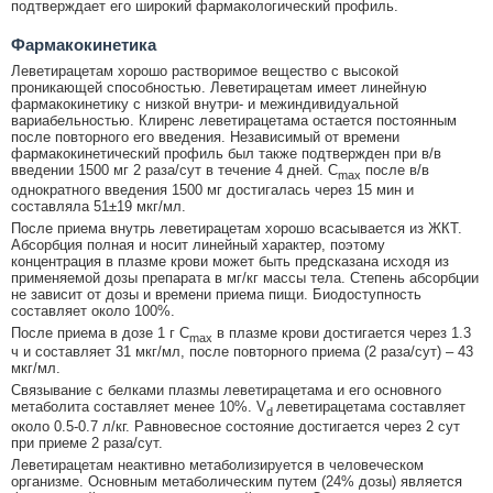
подтверждает его широкий фармакологический профиль.
Фармакокинетика
Леветирацетам хорошо растворимое вещество с высокой
проникающей способностью. Леветирацетам имеет линейную
фармакокинетику с низкой внутри- и межиндивидуальной
вариабельностью. Клиренс леветирацетама остается постоянным
после повторного его введения. Независимый от времени
фармакокинетический профиль был также подтвержден при в/в
введении 1500 мг 2 раза/сут в течение 4 дней. C
после в/в
max
однократного введения 1500 мг достигалась через 15 мин и
составляла 51±19 мкг/мл.
После приема внутрь леветирацетам хорошо всасывается из ЖКТ.
Абсорбция полная и носит линейный характер, поэтому
концентрация в плазме крови может быть предсказана исходя из
применяемой дозы препарата в мг/кг массы тела. Степень абсорбции
не зависит от дозы и времени приема пищи. Биодоступность
составляет около 100%.
После приема в дозе 1 г C
в плазме крови достигается через 1.3
max
ч и составляет 31 мкг/мл, после повторного приема (2 раза/сут) – 43
мкг/мл.
Связывание с белками плазмы леветирацетама и его основного
метаболита составляет менее 10%. V
леветирацетама составляет
d
около 0.5-0.7 л/кг. Равновесное состояние достигается через 2 сут
при приеме 2 раза/сут.
Леветирацетам неактивно метаболизируется в человеческом
организме. Основным метаболическим путем (24% дозы) является