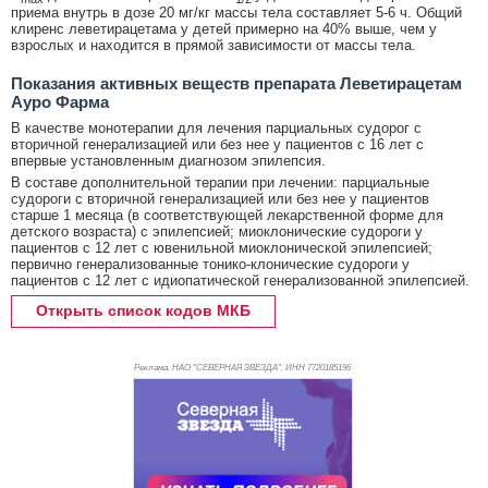
приема внутрь в дозе 20 мг/кг массы тела составляет 5-6 ч. Общий
клиренс леветирацетама у детей примерно на 40% выше, чем у
взрослых и находится в прямой зависимости от массы тела.
Показания активных веществ препарата Леветирацетам
Ауро Фарма
В качестве монотерапии для лечения парциальных судорог с
вторичной генерализацией или без нее у пациентов с 16 лет с
впервые установленным диагнозом эпилепсия.
В составе дополнительной терапии при лечении: парциальные
судороги с вторичной генерализацией или без нее у пациентов
старше 1 месяца (в соответствующей лекарственной форме для
детского возраста) с эпилепсией; миоклонические судороги у
пациентов с 12 лет с ювенильной миоклонической эпилепсией;
первично генерализованные тонико-клонические судороги у
пациентов с 12 лет с идиопатической генерализованной эпилепсией.
Открыть список кодов МКБ
Реклама. НАО "СЕВЕРНАЯ ЗВЕЗДА", ИНН 772
0185196