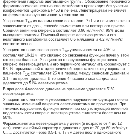
ферментный гидролиз ацетамидной группы. Образование первичного
фармакологически неактивного метаболита происходит без участия
изоферментов цитохрома P450 в печени. Леветирацетам не влияет
на ферментативную активность гепатоцитов.
У взрослых T
из плазмы крови составляет 7±1 ч и не изменяется в
1/2
зависимости от дозы, способа применения или повторного приема.
Средняя величина клиренса составляет 0.96 мл/мин/кг. 95% дозы
выводится почками. Почечный клиренс леветирацетама и его
неактивного метаболита составляет 0.6 мл/мин/кг и 4.2 мл/мин/кг
соответственно.
У пациентов пожилого возраста T
увеличивается на 40% и
1/2
составляет 10-11 ч, что связано со снижением функции почек у этой
категории больных. У пациентов с нарушением функции почек
клиренс леветирацетама и его первичного метаболита коррелирует с
КК. В терминальной стадии почечной недостаточности у взрослых
пациентов Т
составляет 25 ч в период между сеансами диализа и
1/2
3.1 ч во время диализа. В течение 4-часового сеанса диализа
удаляется до 51% леветирацетама.
В процессе 4-часового диализа из организма удаляется 51%
леветирацетама.
У пациентов с легкими и умеренными нарушениями функции печени
значимых изменений клиренса леветирацетама не происходит. При
тяжелых нарушениях функции печени при сопутствующей почечной
недостаточности клиренс леветирацетама снижается более чем на
50%.
Фармакокинетика леветирацетама у детей (в возрасте от 4 до 12
лет) носит линейный характер в диапазоне доз от 20 до 60 мг/кг/сут.
C
достигается через 0.5-1 ч. T
у детей после однократного
max
1/2