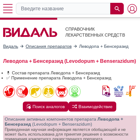
СПРАВОЧНИК
ЛЕКАРСТВЕННЫХ СРЕДСТВ
Видаль
Описания препаратов
Леводопа + Бенсеразид
Леводопа + Бенсеразид (Levodopum + Benserazidum)
💊 Состав препарата Леводопа + Бенсеразид
✅ Применение препарата Леводопа + Бенсеразид
Поиск аналогов
Взаимодействие
Описание активных компонентов препарата
Леводопа +
Бенсеразид
(Levodopum + Benserazidum)
Приведенная научная информация является обобщающей и не
может быть использована для принятия решения о возможности
применения конкретного лекарственного препарата.