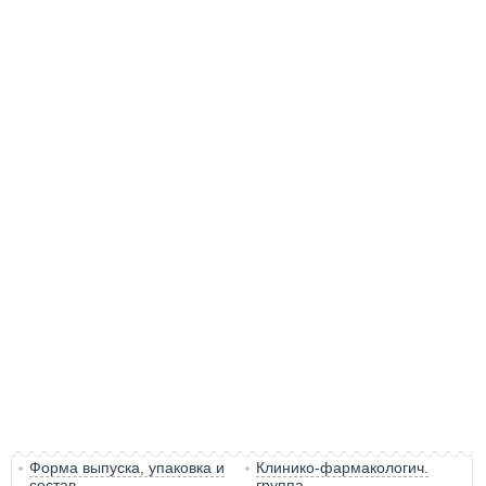
Форма выпуска, упаковка и
Клинико-фармакологич.
состав
группа