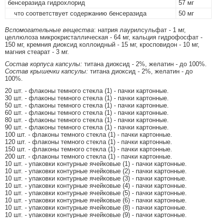
бенсеразида гидрохлорид
57 мг
что соответствует содержанию бенсеразида
50 мг
Вспомогательные вещества
: натрия лаурилсульфат - 1 мг,
целлюлоза микрокристаллическая - 64 мг, кальция гидрофосфат -
150 мг, кремния диоксид коллоидный - 15 мг, кросповидон - 10 мг,
магния стеарат - 3 мг.
Состав корпуса капсулы:
титана диоксид - 2%, желатин - до 100%.
Состав крышечки капсулы:
титана диоксид - 2%, желатин - до
100%.
20 шт. - флаконы темного стекла (1) - пачки картонные.
30 шт. - флаконы темного стекла (1) - пачки картонные.
50 шт. - флаконы темного стекла (1) - пачки картонные.
60 шт. - флаконы темного стекла (1) - пачки картонные.
80 шт. - флаконы темного стекла (1) - пачки картонные.
90 шт. - флаконы темного стекла (1) - пачки картонные.
100 шт. - флаконы темного стекла (1) - пачки картонные.
120 шт. - флаконы темного стекла (1) - пачки картонные.
150 шт. - флаконы темного стекла (1) - пачки картонные.
200 шт. - флаконы темного стекла (1) - пачки картонные.
10 шт. - упаковки контурные ячейковые (1) - пачки картонные.
10 шт. - упаковки контурные ячейковые (2) - пачки картонные.
10 шт. - упаковки контурные ячейковые (3) - пачки картонные.
10 шт. - упаковки контурные ячейковые (4) - пачки картонные.
10 шт. - упаковки контурные ячейковые (5) - пачки картонные.
10 шт. - упаковки контурные ячейковые (6) - пачки картонные.
10 шт. - упаковки контурные ячейковые (8) - пачки картонные.
10 шт. - упаковки контурные ячейковые (9) - пачки картонные.