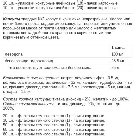
10 шт. - упаковки контурные ячейковые (18) - пачки картонные.
10 шт. - упаковки контурные ячейковые (20) - пачки картонные.
Капсулы
твердые №2 корпус и крышечка непрозрачные, белого или
почти белого цвета; содержимое капсулы - порошок или уплотненная
порошковая масса от почти белого или белого с желтоватым
оттенком цвета до белого с красновато-коричневатым или
коричневатым оттенком цвета.
1 капс.
леводопа
100 мг
бенсеразида гидрохлорид
28.5 мг
что соответствует содержанию бенсеразида
25 мг
Вспомогательные вещества
: натрия лаурилсульфат - 0.5 мг,
целлюлоза микрокристаллическая - 32 мг, кальция гидрофосфат - 75
мг, кремния диоксид коллоидный - 7.5 мг, кросповидон - 5 мг, магния
стеарат - 1.5 мг.
Состав корпуса капсулы:
титана диоксид - 2%, желатин - до 100%.
Состав крышечки капсулы:
титана диоксид - 2%, желатин - до
100%.
20 шт. - флаконы темного стекла (1) - пачки картонные.
30 шт. - флаконы темного стекла (1) - пачки картонные.
50 шт. - флаконы темного стекла (1) - пачки картонные.
60 шт. - флаконы темного стекла (1) - пачки картонные.
80 шт. - флаконы темного стекла (1) - пачки картонные.