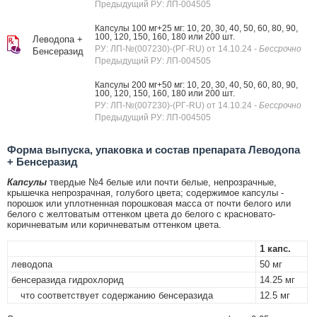
Предыдущий РУ: ЛП-004505
Капсулы 100 мг+25 мг: 10, 20, 30, 40, 50, 60, 80, 90,
100, 120, 150, 160, 180 или 200 шт.
Леводопа +
РУ: ЛП-№(007230)-(РГ-RU) от 14.10.24
- Бессрочно
Бенсеразид
Предыдущий РУ: ЛП-004505
Капсулы 200 мг+50 мг: 10, 20, 30, 40, 50, 60, 80, 90,
100, 120, 150, 160, 180 или 200 шт.
РУ: ЛП-№(007230)-(РГ-RU) от 14.10.24
- Бессрочно
Предыдущий РУ: ЛП-004505
Форма выпуска, упаковка и состав препарата Леводопа
+ Бенсеразид
Капсулы
твердые №4 белые или почти белые, непрозрачные,
крышечка непрозрачная, голубого цвета; содержимое капсулы -
порошок или уплотненная порошковая масса от почти белого или
белого с желтоватым оттенком цвета до белого с красновато-
коричневатым или коричневатым оттенком цвета.
1 капс.
леводопа
50 мг
бенсеразида гидрохлорид
14.25 мг
что соответствует содержанию бенсеразида
12.5 мг