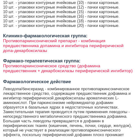
10 шт. - упаковки контурные ячейковые (10) - пачки картонные.
10 шт. - упаковки контурные ячейковые (12) - пачки картонные.
10 шт. - упаковки контурные ячейковые (15) - пачки картонные.
10 шт. - упаковки контурные ячейковые (16) - пачки картонные.
10 шт. - упаковки контурные ячейковые (18) - пачки картонные.
10 шт. - упаковки контурные ячейковые (20) - пачки картонные.
Клинико-фармакологическая группа:
Противопаркинсонический препарат - комбинация
предшественника допамина и ингибитора периферической
допа-декарбоксилазы
Фармако-терапевтическая группа:
Противопаркинсоническое средство (дофамина
предшественник + декарбоксилазы периферической ингибитор)
Фармакологическое действие
Леводопа/бенсеразид - комбинированное противопаркинсоническое
лекарственное средство, содержащее предшественник дофамина и
ингибитор периферической декарбоксилазы ароматических L-
аминокислот. При паркинсонизме нейромедиатор дофамин
образуется в базальных ядрах в недостаточных количествах.
Заместительная терапия проводится путем применения леводопы -
непосредственного метаболического предшественника дофамина.
Большая часть леводопы превращается в дофамин в
периферических тканях (кишечник, печень, почки, сердце, желудок),
который не участвует в реализации противопаркинсонического
эффекта, поскольку периферический дофамин плохо проникает