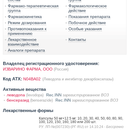
Фармако-терапевтическая
Фармакологическое
группа
действие
Фармакокинетика
Показания препарата
Режим дозирования
Побочное действие
Противопоказания к
Особые указания
применению
Лекарственное
Контакты
взаимодействие
Аналоги препарата
Владелец регистрационного удостоверения:
ИЗВАРИНО ФАРМА, ООО
(Россия)
Код ATX:
N04BA02
(Леводопа и ингибитор декарбоксилазы)
Активные вещества
леводопа
Rec.INN
(levodopa)
зарегистрированное ВОЗ
бенсеразид
Rec.INN
(benserazide)
зарегистрированное ВОЗ
Лекарственные формы
Капсулы 50 мг+12.5 мг: 10, 20, 30, 40, 50, 60, 80, 90,
100, 120, 150, 160, 180 или 200 шт.
РУ: ЛП-№(007230)-(РГ-RU) от 14.10.24
- Бессрочно