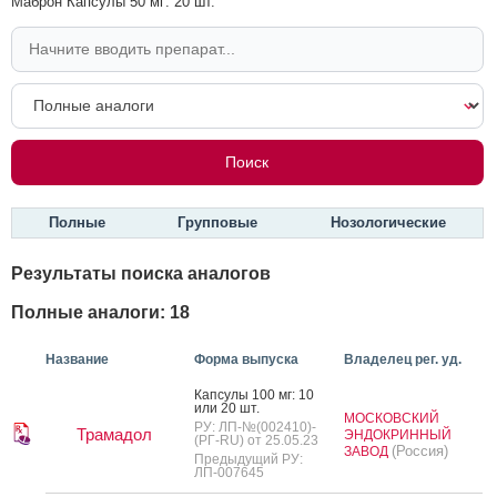
Маброн Капсулы 50 мг: 20 шт.
Полные
Групповые
Нозологические
Результаты поиска аналогов
Полные аналоги: 18
Название
Форма выпуска
Владелец рег. уд.
Кап­су­лы 100 мг: 10
или 20 шт.
МОСКОВСКИЙ
РУ: ЛП-№(002410)-
Трамадол
ЭНДОКРИННЫЙ
(РГ-RU) от 25.05.23
(Россия)
ЗАВОД
Предыдущий РУ:
ЛП-007645