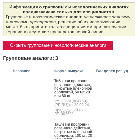
Информация о групповых и нозологических аналогах
предназначена только для специалистов.
Групповые и нозологические аналоги
не являются полными
аналогами препаратов
, решение об их использовании
может быть принято только специалистом при назначении
терапии в отсутствие препаратов первой линии.
Скрыть групповые и нозологические аналоги
Групповые аналоги: 3
Название
Форма выпуска
Владелец рег. уд.
Таб­летки про­лон­ги­
рован­но­го дей­ствия,
пок­ры­тые пле­ноч­ной
обо­лоч­кой, 50 мг: 20
или 60 шт.
РУ: ЛП-№(004753)-
(РГ-RU) от 29.02.24
Предыдущий РУ:
ЛП-002631
Таб­летки про­лон­ги­
рован­но­го дей­ствия,
пок­ры­тые пле­ноч­ной
обо­лоч­кой, 100 мг: 20