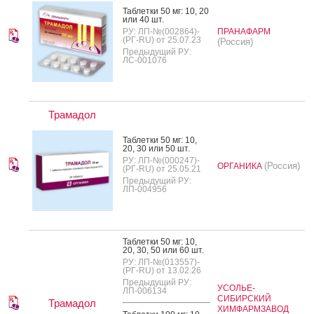
Таб­летки 50 мг: 10, 20
или 40 шт.
РУ: ЛП-№(002864)-
ПРАНАФАРМ
(РГ-RU) от 25.07.23
(Россия)
Предыдущий РУ:
ЛС-001076
Трамадол
Таб­летки 50 мг: 10,
20, 30 или 50 шт.
РУ: ЛП-№(000247)-
(Россия)
ОРГАНИКА
(РГ-RU) от 25.05.21
Предыдущий РУ:
ЛП-004956
Таб­летки 50 мг: 10,
20, 30, 50 или 60 шт.
РУ: ЛП-№(013557)-
(РГ-RU) от 13.02.26
Предыдущий РУ:
УСОЛЬЕ-
ЛП-006134
СИБИРСКИЙ
Трамадол
ХИМФАРМЗАВОД