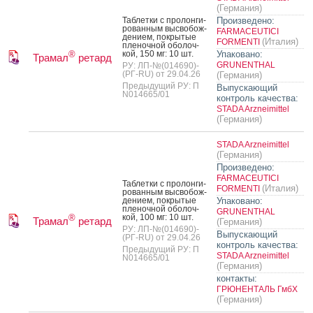
(Германия)
Таб­летки с про­лон­ги­
Произведено:
рован­ным выс­во­бож­
FARMACEUTICI
де­ни­ем, пок­ры­тые
(Италия)
FORMENTI
пле­ноч­ной обо­лоч­
кой, 150 мг: 10 шт.
Упаковано:
®
Трамал
ретард
GRUNENTHAL
РУ: ЛП-№(014690)-
(РГ-RU) от 29.04.26
(Германия)
Предыдущий РУ: П
Выпускающий
N014665/01
контроль качества:
STADA Arzneimittel
(Германия)
STADA Arzneimittel
(Германия)
Произведено:
FARMACEUTICI
Таб­летки с про­лон­ги­
(Италия)
FORMENTI
рован­ным выс­во­бож­
де­ни­ем, пок­ры­тые
Упаковано:
пле­ноч­ной обо­лоч­
GRUNENTHAL
кой, 100 мг: 10 шт.
®
Трамал
ретард
(Германия)
РУ: ЛП-№(014690)-
Выпускающий
(РГ-RU) от 29.04.26
контроль качества:
Предыдущий РУ: П
STADA Arzneimittel
N014665/01
(Германия)
контакты:
ГРЮНЕНТАЛЬ ГмбХ
(Германия)