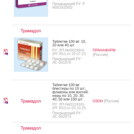
Предыдущий РУ: Р
N001820/02
Трамадол
Таб­летки 100 мг: 10,
20 или 40 шт.
РУ: ЛП-№(002864)-
ПРАНАФАРМ
(РГ-RU) от 25.07.23
(Россия)
Предыдущий РУ:
ЛС-001076
Таб­летки 100 мг:
блис­те­ры по 10 шт.,
фла­коны или кон­тей­
не­ры по 10, 20, 30,
40, 50 или 100 шт.
Трамадол
(Россия)
ОЗОН
РУ: ЛП-№(011916)-
(РГ-RU) от 03.10.25
Предыдущий РУ:
ЛС-002073
Трамадол