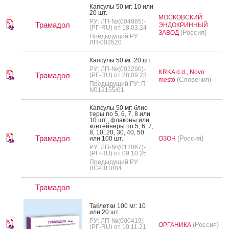
Кап­су­лы 50 мг: 10 или
20 шт.
МОСКОВСКИЙ
РУ: ЛП-№(004885)-
Трамадол
ЭНДОКРИННЫЙ
(РГ-RU) от 18.03.24
(Россия)
ЗАВОД
Предыдущий РУ:
ЛП-003520
Кап­су­лы 50 мг: 20 шт.
РУ: ЛП-№(003290)-
KRKA d.d., Novo
Трамадол
(РГ-RU) от 28.09.23
(Словения)
mesto
Предыдущий РУ: П
N012155/01
Кап­су­лы 50 мг: блис­
те­ры по 5, 6, 7, 8 или
10 шт., фла­коны или
кон­тей­не­ры по 5, 6, 7,
8, 10, 20, 30, 40, 50
Трамадол
(Россия)
или 100 шт.
ОЗОН
РУ: ЛП-№(012067)-
(РГ-RU) от 09.10.25
Предыдущий РУ:
ЛС-001884
Трамадол
Таб­летки 100 мг: 10
или 20 шт.
РУ: ЛП-№(000419)-
(Россия)
ОРГАНИКА
(РГ-RU) от 10.11.21