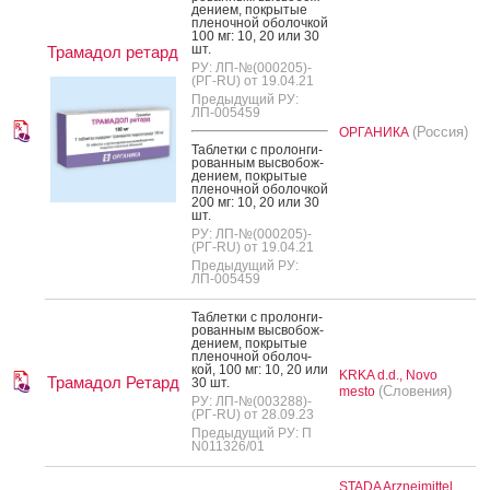
де­ни­ем, пок­ры­тые
пле­ноч­ной обо­лоч­кой
100 мг: 10, 20 или 30
шт.
Трамадол ретард
РУ: ЛП-№(000205)-
(РГ-RU) от 19.04.21
Предыдущий РУ:
ЛП-005459
(Россия)
ОРГАНИКА
Таб­летки с про­лон­ги­
рован­ным выс­во­бож­
де­ни­ем, пок­ры­тые
пле­ноч­ной обо­лоч­кой
200 мг: 10, 20 или 30
шт.
РУ: ЛП-№(000205)-
(РГ-RU) от 19.04.21
Предыдущий РУ:
ЛП-005459
Таб­летки с про­лон­ги­
рован­ным выс­во­бож­
де­ни­ем, пок­ры­тые
пле­ноч­ной обо­лоч­
кой, 100 мг: 10, 20 или
KRKA d.d., Novo
Трамадол Ретард
30 шт.
(Словения)
mesto
РУ: ЛП-№(003288)-
(РГ-RU) от 28.09.23
Предыдущий РУ: П
N011326/01
STADA Arzneimittel