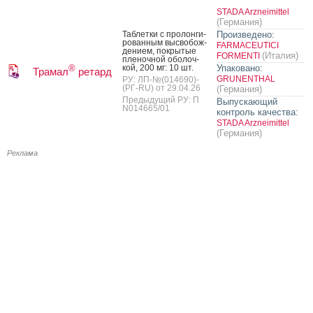
STADA Arzneimittel
(Германия)
Таб­летки с про­лон­ги­
Произведено:
рован­ным выс­во­бож­
FARMACEUTICI
де­ни­ем, пок­ры­тые
(Италия)
FORMENTI
пле­ноч­ной обо­лоч­
кой, 200 мг: 10 шт.
Упаковано:
®
Трамал
ретард
GRUNENTHAL
РУ: ЛП-№(014690)-
(РГ-RU) от 29.04.26
(Германия)
Предыдущий РУ: П
Выпускающий
N014665/01
контроль качества:
STADA Arzneimittel
(Германия)
Реклама