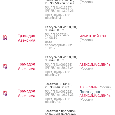
Таб­летки 100 мг: 10,
(Россия)
20, 30, 50 или 60 шт.
РУ: ЛП-№(013557)-
(РГ-RU) от 13.02.26
Предыдущий РУ:
ЛП-006134
Кап­су­лы 50 мг: 10, 20,
30 или 50 шт.
РУ: ЛП-005723 от
Трамадол
ИРБИТСКИЙ ХФЗ
14.08.19
Авексима
(Россия)
Дата
переоформления:
15.01.25
Кап­су­лы 50 мг: 10, 20,
30 или 50 шт.
Трамадол
РУ: ЛП-№(006624)-
АВЕКСИМА СИБИРЬ
(РГ-RU) от 20.08.24
Авексима
(Россия)
Предыдущий РУ:
ЛП-005711
Таб­летки 50 мг: 10,
(Россия)
20, 30 или 50 шт.
АВЕКСИМА
Трамадол
РУ: ЛП-№(003022)-
Произведено:
(РГ-RU) от 16.08.23
Авексима
АВЕКСИМА СИБИРЬ
Предыдущий РУ:
(Россия)
ЛП-005696
Таб­летки с про­лон­ги­
рован­ным выс­во­бож­