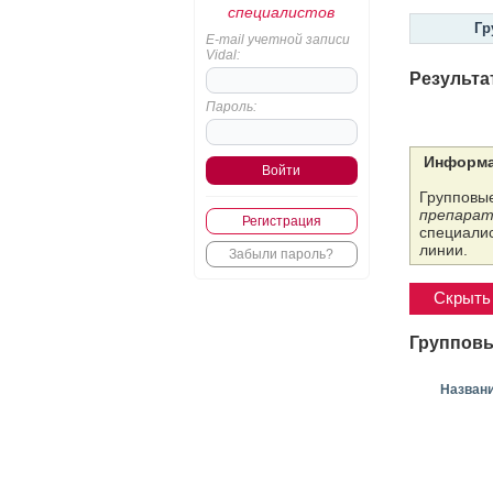
специалистов
Гр
E-mail учетной записи
Vidal:
Результа
Пароль:
Информа
Групповые
препарат
Регистрация
специалис
линии.
Забыли пароль?
Скрыть 
Групповы
Назван