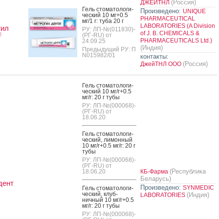
(Россия)
ДЖЕЙТНЛ
Гель сто­мато­логи­
Произведено:
UNIQUE
чес­кий 10 мг+0.5
PHARMACEUTICAL
мг/1 г: ту­ба 20 г
LABORATORIES (A Division
гил
РУ: ЛП-№(011830)-
of J. B. CHEMICALS &
®
(РГ-RU) от
PHARMACEUTICALS Ltd.)
24.09.25
(Индия)
Предыдущий РУ: П
N015982/01
контакты:
(Россия)
ДжейТНЛ ООО
Гель сто­мато­логи­
чес­кий 10 мг/г+0.5
мг/г: 20 г ту­бы
РУ: ЛП-№(000068)-
(РГ-RU) от
18.06.20
Гель сто­мато­логи­
чес­кий, ли­мон­ный
10 мг/г+0.5 мг/г: 20 г
ту­бы
РУ: ЛП-№(000068)-
(РГ-RU) от
(Республика
18.06.20
КБ-Фарма
Беларусь)
дент
Произведено:
SYNMEDIC
Гель сто­мато­логи­
чес­кий, клуб­
(Индия)
LABORATORIES
ничный 10 мг/г+0.5
мг/г: 20 г ту­бы
РУ: ЛП-№(000068)-