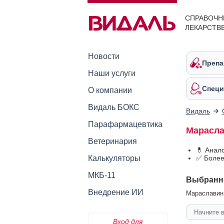
СПРАВОЧН
ЛЕКАРСТВ
Новости
Препа
Наши услуги
Специ
О компании
Видаль БОКС
Видаль
Парафармацевтика
Марасла
Ветеринария
💊 Анал
Калькуляторы
✅ Более
МКБ-11
Выбранн
Внедрение ИИ
Мараславин 
Вход для