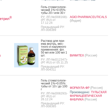
Гель сто­мато­логи­
чес­кий 1%+0.05%:
ту­бы 20 г или 30 г
РУ: ЛП-№(008168)-
AGIO PHARMACEUTICALS
®
етрил
(РГ-RU) от
(Индия)
17.12.24
Предыдущий РУ:
ЛП-008389
Рас­твор для при­
ема внутрь, мес­
тно­го и на­руж­но­го
при­мене­ния: фл.
50 мл или 100 мл 1
н
(Россия)
шт.
ВИФИТЕХ
РУ: ЛП-№(012347)-
(РГ-RU) от 05.11.25
Предыдущий РУ:
ЛП-004311
Гель сто­мато­логи­
чес­кий 1%+0.05%:
ту­бы от 10 г до 100
(Россия)
ФОРМУЛА-ФР
г
Произведено:
ТУЛЬСКАЯ
РУ: ЛП-№(008293)-
ФАРМАЦЕВТИЧЕСКАЯ
(РГ-RU) от
26.12.24
(Россия)
ФАБРИКА
Предыдущий РУ:
ЛП-008385