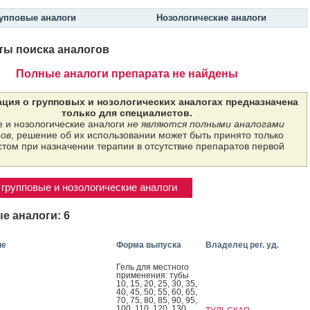
упповые аналоги
Нозологические аналоги
ты поиска аналогов
Полные аналоги препарата не найдены
ция о групповых и нозологических аналогах предназначена
только для специалистов.
 и нозологические аналоги
не являются полными аналогами
ов
, решение об их использовании может быть принято только
том при назначении терапии в отсутствие препаратов первой
групповые и нозологические аналоги
е аналоги: 6
ие
Форма выпуска
Владелец рег. уд.
Гель для мес­тно­го
при­мене­ния: ту­бы
10, 15, 20, 25, 30, 35,
40, 45, 50, 55, 60, 65,
70, 75, 80, 85, 90, 95,
100, 110, 120, 130,