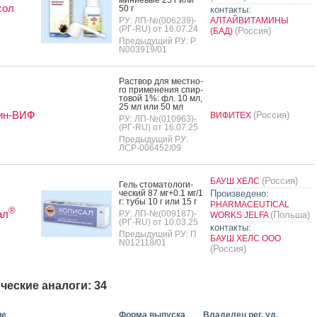
сол
50 г
контакты:
РУ: ЛП-№(006239)-
АЛТАЙВИТАМИНЫ
(РГ-RU) от 16.07.24
(Россия)
(БАД)
Предыдущий РУ: Р
N003919/01
Рас­твор для мес­тно­
го при­мене­ния спир­
то­вой 1%: фл. 10 мл,
25 мл или 50 мл
ин-ВИФ
(Россия)
ВИФИТЕХ
РУ: ЛП-№(010963)-
(РГ-RU) от 16.07.25
Предыдущий РУ:
ЛСР-006452/09
(Россия)
БАУШ ХЕЛС
Гель сто­мато­логи­
чес­кий 87 мг+0.1 мг/1
Произведено:
г: ту­бы 10 г или 15 г
PHARMACEUTICAL
®
ал
РУ: ЛП-№(009187)-
(Польша)
WORKS JELFA
(РГ-RU) от 10.03.25
контакты:
Предыдущий РУ: П
БАУШ ХЕЛС ООО
N012118/01
(Россия)
ческие аналоги: 34
ие
Форма выпуска
Владелец рег. уд.