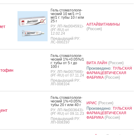
Гель сто­мато­логи­
чес­кий 10 мг/1 г+1
мг/1 г: ту­бы 10 г или
25 г
АЛТАЙВИТАМИНЫ
мет
РУ: ЛП-№(004591)-
(Россия)
(РГ-RU) от
12.02.24
Предыдущий РУ:
ЛС-000237
Гель сто­мато­логи­
чес­кий 1%+0.05%/1
(Россия)
г: ту­бы от 5 г до
ВИТА ЛАЙН
100 г
Произведено:
ТУЛЬСКАЯ
стофин
РУ: ЛП-№(007568)-
ФАРМАЦЕВТИЧЕСКАЯ
(РГ-RU) от 07.11.24
(Россия)
ФАБРИКА
Предыдущий РУ:
ЛП-008104
Гель сто­мато­логи­
чес­кий 1%+0.05%:
(Россия)
ИРИС
ту­бы 20 г или 40 г
Произведено:
ТУЛЬСКАЯ
дент
РУ: ЛП-№(003643)-
ФАРМАЦЕВТИЧЕСКАЯ
(РГ-RU) от 09.11.23
(Россия)
ФАБРИКА
Предыдущий РУ:
ЛП-008390