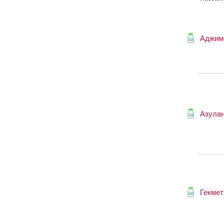
Аджим
Азула
Гекмет