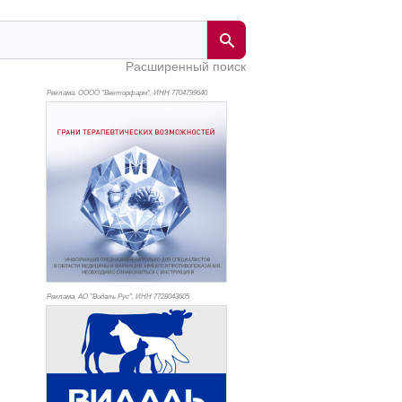
Расширенный поиск
Реклама. ОООО "Векторфарм", ИНН 770
4799640
Реклама. АО "Видаль Рус", ИНН 772
8043605