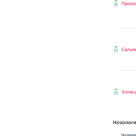
Пропо
Сальв
Холис
Нозологи
Назван