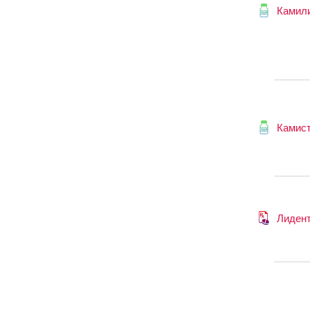
Камил
Камис
Лиден