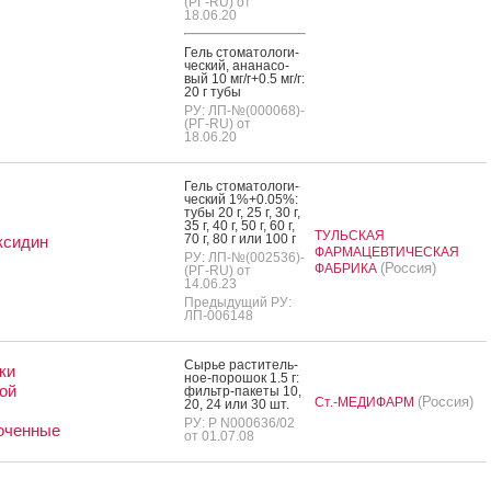
(РГ-RU) от
18.06.20
Гель сто­мато­логи­
чес­кий, ана­насо­
вый 10 мг/г+0.5 мг/г:
20 г ту­бы
РУ: ЛП-№(000068)-
(РГ-RU) от
18.06.20
Гель сто­мато­логи­
чес­кий 1%+0.05%:
ту­бы 20 г, 25 г, 30 г,
35 г, 40 г, 50 г, 60 г,
ТУЛЬСКАЯ
70 г, 80 г или 100 г
ксидин
ФАРМАЦЕВТИЧЕСКАЯ
РУ: ЛП-№(002536)-
(Россия)
ФАБРИКА
(РГ-RU) от
14.06.23
Предыдущий РУ:
ЛП-006148
Сырье рас­ти­тель­
ки
ное-по­рошок 1.5 г:
ой
филь­тр-па­кеты 10,
(Россия)
Ст.-МЕДИФАРМ
20, 24 или 30 шт.
РУ: Р N000636/02
оченные
от 01.07.08