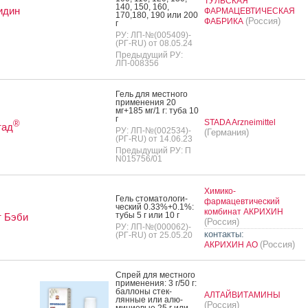
ТУЛЬСКАЯ
140, 150, 160,
идин
ФАРМАЦЕВТИЧЕСКАЯ
170,180, 190 или 200
(Россия)
ФАБРИКА
г
РУ: ЛП-№(005409)-
(РГ-RU) от 08.05.24
Предыдущий РУ:
ЛП-008356
Гель для мес­тно­го
при­мене­ния 20
мг+185 мг/1 г: ту­ба 10
г
STADA Arzneimittel
®
тад
РУ: ЛП-№(002534)-
(Германия)
(РГ-RU) от 14.06.23
Предыдущий РУ: П
N015756/01
Химико-
Гель сто­мато­логи­
фармацевтический
чес­кий 0.33%+0.1%:
комбинат АКРИХИН
ту­бы 5 г или 10 г
т Бэби
(Россия)
РУ: ЛП-№(000062)-
контакты:
(РГ-RU) от 25.05.20
(Россия)
АКРИХИН АО
Спрей для мес­тно­го
при­мене­ния: 3 г/50 г:
бал­ло­ны стек­
АЛТАЙВИТАМИНЫ
лянные или алю­
(Россия)
мини­евые 25 г или