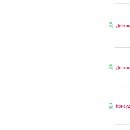
Дента
Денто
Консу