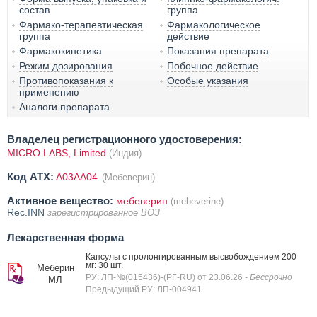
состав
группа
Фармако-терапевтическая
Фармакологическое
группа
действие
Фармакокинетика
Показания препарата
Режим дозирования
Побочное действие
Противопоказания к
Особые указания
применению
Аналоги препарата
Владелец регистрационного удостоверения:
MICRO LABS, Limited
(Индия)
Код ATX:
A03AA04
(Мебеверин)
Активное вещество:
мебеверин
(mebeverine)
Rec.INN
зарегистрированное ВОЗ
Лекарственная форма
Капсулы с пролонгированным высвобождением 200
мг: 30 шт.
Меберин
РУ: ЛП-№(015436)-(РГ-RU) от 23.06.26
- Бессрочно
МЛ
Предыдущий РУ: ЛП-004941