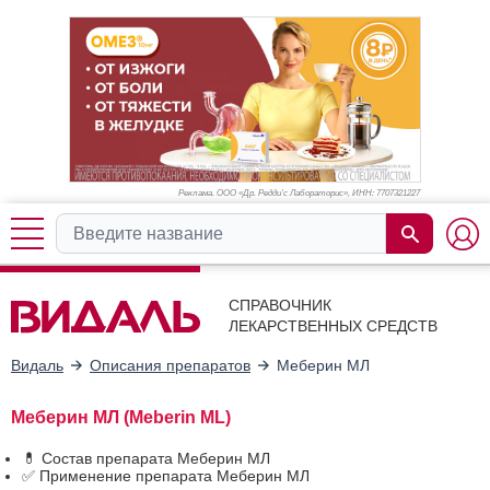
Реклама. ООО «Др. Редди’с Лабораторис», ИНН: 770
7321227
СПРАВОЧНИК
ЛЕКАРСТВЕННЫХ СРЕДСТВ
Видаль
Описания препаратов
Меберин МЛ
Меберин МЛ (Meberin ML)
💊 Состав препарата Меберин МЛ
✅ Применение препарата Меберин МЛ