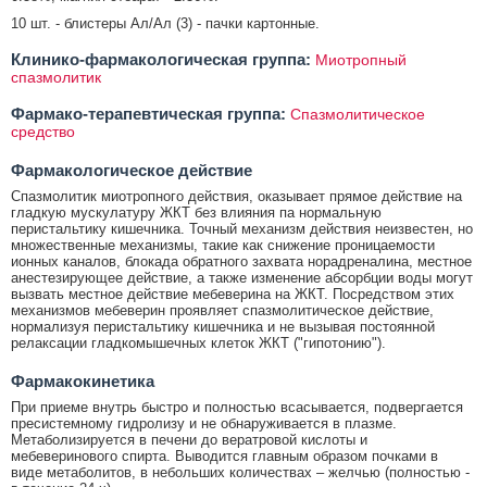
10 шт. - блистеры Ал/Ал (3) - пачки картонные.
Клинико-фармакологическая группа:
Миотропный
спазмолитик
Фармако-терапевтическая группа:
Спазмолитическое
средство
Фармакологическое действие
Спазмолитик миотропного действия, оказывает прямое действие на
гладкую мускулатуру ЖКТ без влияния па нормальную
перистальтику кишечника. Точный механизм действия неизвестен, но
множественные механизмы, такие как снижение проницаемости
ионных каналов, блокада обратного захвата норадреналина, местное
анестезирующее действие, а также изменение абсорбции воды могут
вызвать местное действие мебеверина на ЖКТ. Посредством этих
механизмов мебеверин проявляет спазмолитическое действие,
нормализуя перистальтику кишечника и не вызывая постоянной
релаксации гладкомышечных клеток ЖКТ ("гипотонию").
Фармакокинетика
При приеме внутрь быстро и полностью всасывается, подвергается
пресистемному гидролизу и не обнаруживается в плазме.
Метаболизируется в печени до вератровой кислоты и
мебеверинового спирта. Выводится главным образом почками в
виде метаболитов, в небольших количествах – желчью (полностью -