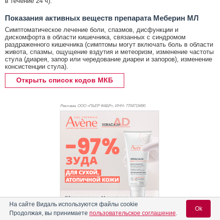
в течение 24 ч).
Показания активных веществ препарата Меберин МЛ
Симптоматическое лечение боли, спазмов, дисфункции и
дискомфорта в области кишечника, связанных с синдромом
раздраженного кишечника (симптомы могут включать боль в области
живота, спазмы, ощущение вздутия и метеоризм, изменение частоты
стула (диарея, запор или чередование диареи и запоров), изменение
консистенции стула).
Открыть список кодов МКБ
Реклама. ООО «ПЬЕР ФАБР», ИНН: 770
4719490
На сайте Видаль используются файлы cookie
Ok
Продолжая, вы принимаете
пользовательское соглашение
.
Реклама