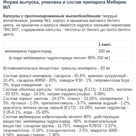
Форма выпуска, упаковка и состав препарата Меберин
МЛ
Капсулы с пролонгированным высвобождением
твердые
желатиновые, размер №1, корпус и крышечка матового белого
цвета, на крышечке и корпусе имеются надписи черными чернилами
"MICRO"; содержимое капсулы - пеллеты от белого до почти белого
цвета.
1 капс.
мебеверина гидрохлорид
200 мг
(в виде мебеверина гидрохлорида пеллет 80% 250 мг)
Вспомогательные вещества
: гранулы нонпарель - 83 мг.
Состав гранул нонпарель:
сахароза - 65.6%, крахмал кукурузный -
10.4%, сахароза 40#50 - 20%, повидон К30 - 1%, гипромеллоза 6cps -
3%, вода очищенная - q.s.
Состав оболочки капсулы:
титана диоксид (Е171) - 2.1118%, желатин
- 83.31%, вода - 14.5%, натрия лаурилсульфат - 0.08%;
Состав чернил:
шеллак - 24-27%, этанол - 23-26%, изопропанол - 1-
3%, бутанол - 1-3%, пропиленгликоль - 3-7%, аммиак водный - 1-2%,
краситель железа оксид черный (Е172) - 24-28%, калия гидроксид -
0.05-0.1%, вода - 15-18%.
Состав мебеверина гидрохлорида пеллет 80%:
действующее
вещество: мебеверина гидрохлорид - 80%; вспомогательные
вещества: сахарная крупка - 11.75%, повидон К29/32 - 1.67%,
гипромеллоза - 0.16%, этилцеллюлоза - 3.5%, макрогол 6000 -
0.58%, магния стеарат - 2.36%.