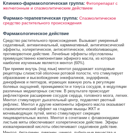
Клинико-фармакологическая группа:
Фитопрепарат с
желчегонным и спазмолитическим действием
Фармако-терапевтическая группа:
Спазмолитическое
средство растительного происхождения
Фармакологическое действие
Средство растительного происхождения. Вызывает умеренный
седативный, антиангинальный, карминативный, антигипоксический
эффекты, холеретическое, антисептическое, обезболивающее,
противорвотное действие. Лечебные эффекты обусловлены
преимущественно компонентами эфирного масла, из которых
наиболее изученным является ментол (60%).
При приеме внутрь (под язык) ментол раздражает холодовые
рецепторы слизистой оболочки ротовой полости, что стимулирует
образование и высвобождение энкефалинов, эндорфинов,
динорфинов и пептидов, играющих важную роль в регуляции
болевых ощущений, проницаемости и тонуса сосудов, в модуляции
различных медиаторных систем. В результате происходит
рефлекторное расширение сосудов сердца, головного мозга, легких.
Ментол стимулирует дыхательный центр, подавляет рвотный
рефлекс. Ментол и другие компоненты эфирного масла оказывают
спазмолитический эффект на гладкие мышцы ЖКТ и
мочевыводящих путей, мягко стимулируют секрецию
пищеварительных желез. Ментол в сочетании с флавоноидами
листьев мяты обеспечивают холеретическое действие. Эфиры
изовалериановой кислоты обеспечивают седативное действие.
Ментол, бета-пинен, лимонен, цинеол, дубильные вещества и