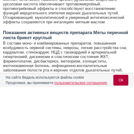
урсоловая кислота обеспечивают противомикробный,
противогрибковый эффекты и способствуют восстановлению
функций мерцательного эпителия верхних дыхательных путей.
Отхаркивающий, муколитический и умеренный антигипоксический
эффекты сохраняются при ингаляциях мятным маслом.
Показания активных веществ препарата Мяты перечной
листа брикет круглый
В составе моно- и комбинированных препаратов: повышенная
возбудимость нервной системы, неврозы, легкие расстройства сна;
кардиалгии, стенокардия, НЦД с тахикардией и артериальной
гипертензией; дискинезии и спастические состояния ЖКТ,
ферментопатии, дисбактериоз, метеоризм, холециститы,
желчнокаменная болезнь; инфекционно-воспалительные
заболевания полости рта и верхних отделов дыхательных путей;
морская и воздушная болезнь, токсикоз; артралгии, миалгии,
На сайте Видаль используются файлы cookie
невралгии, радикулит, ревматизм, ушибы; повреждения слизистой
Ok
Продолжая, вы принимаете
пользовательское соглашение
.
полости рта и губ, зубная боль, солнечные ожоги губ.
Открыть список кодов МКБ
Содержание
Вход для специалистов
Реклама. АО "Хелеон Рус", ИНН 770
3105112
E-mail учетной записи Vidal:
Форма выпуска, упаковка и состав
Клинико-фармакологич. группа
Пароль: