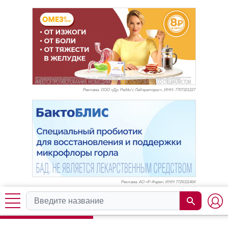
Реклама. ООО «Др. Редди’с Лабораторис», ИНН: 770
7321227
Реклама. АО «Р-Фарм», ИНН 772
6311464