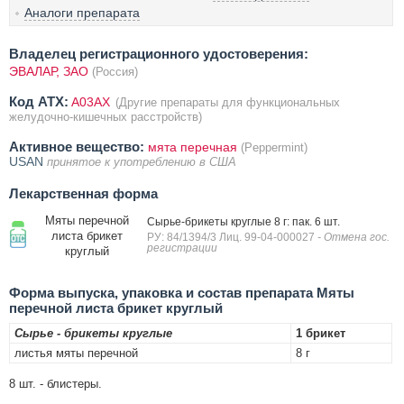
Аналоги препарата
Владелец регистрационного удостоверения:
ЭВАЛАР, ЗАО
(Россия)
Код ATX:
A03AX
(Другие препараты для функциональных
желудочно-кишечных расстройств)
Активное вещество:
мята перечная
(Peppermint)
USAN
принятое к употреблению в США
Лекарственная форма
Мяты перечной
Сырье-брикеты круглые 8 г: пак. 6 шт.
листа брикет
РУ: 84/1394/3 Лиц. 99-04-000027
- Отмена гос.
регистрации
круглый
Форма выпуска, упаковка и состав препарата Мяты
перечной листа брикет круглый
Сырье - брикеты круглые
1 брикет
листья мяты перечной
8 г
8 шт. - блистеры.