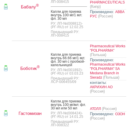
ЛП-008415
PHARMACEUTICALS
®
Бабалу
(Кипр)
Кап­ли для при­ема
Произведено:
АВВА
внутрь 100 мг/1 мл:
(Россия)
РУС
фл. 30 мл
РУ: ЛП-№(008812)-
(РГ-RU) от 12.02.25
Предыдущий РУ:
ЛП-008415
Pharmaceutical Works
"POLPHARMA"
Кап­ли для при­ема
(Польша)
внутрь 66.66 мг/1 мл:
Произведено:
фл. 30 мл с проб­кой-
Pharmaceutical Works
ка­пель­ни­цей
®
Боботик
"POLPHARMA" SA
РУ: ЛП-№(001892)-
Medana Branch in
(РГ-RU) от 03.03.23
(Польша)
Sieradz
Предыдущий РУ:
ЛСР-006455/09
контакты:
АКРИХИН АО
(Россия)
Кап­ли для при­ема
внутрь 100 мг/мл: фл.
30 мл или 50 мл
(Россия)
АТОЛЛ
Гастомизан
РУ: ЛП-№(008424)-
Произведено:
ОЗОН
(РГ-RU) от 14.01.25
(Россия)
Предыдущий РУ:
ЛП-008322