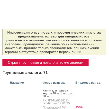
Информация о групповых и нозологических аналогах
предназначена только для специалистов.
Групповые и нозологические аналоги
не являются полными
аналогами препаратов
, решение об их использовании
может быть принято только специалистом при назначении
терапии в отсутствие препаратов первой линии.
Скрыть групповые и нозологические аналоги
Групповые аналоги: 71
Название
Форма выпуска
Владелец рег. уд.
Кап­ли для при­ема
внутрь 40 мг/1 мл: фл.
30 мл
РУ: ЛП-№(008812)-
(РГ-RU) от 12.02.25
AVVA
Предыдущий РУ: