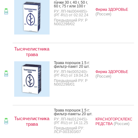
пач­ки 30 г, 40 г, 50 г,
60 г, 75 г или 100 г
Фирма ЗДОРОВЬЕ
РУ: ЛП-№(004485)-
(Россия)
(РГ-RU) от 02.02.24
Предыдущий РУ: Р
N002298/02
Тысячелистника
трава
Тра­ва по­рошок 1.5 г:
филь­тр-па­кет 20 шт.
РУ: ЛП-№(005240)-
Фирма ЗДОРОВЬЕ
(РГ-RU) от 19.04.24
(Россия)
Предыдущий РУ: Р
N002298/01
Тра­ва по­рошок 1.5 г:
филь­тр-па­кеты 20 шт.
Тысячелистника
РУ: ЛП-№(012445)-
КРАСНОГОРСКЛЕКС
(РГ-RU) от 14.11.25
трава
(Россия)
РЕДСТВА
Предыдущий РУ:
ЛСР-003303/07