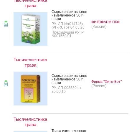
Тысячелистника
трава
Сырье рас­ти­тель­ное
из­мель­чен­ное 50 г:
пач­ки
ФИТОФАРМ ПКФ
РУ: ЛП-№(014746)-
(Россия)
(РГ-RU) от 04.05.26
Предыдущий РУ: Р
N001550/01
Тысячелистника
трава
Сырье рас­ти­тель­ное
из­мель­чен­ное 50 г:
Фирма "Фито-Бот"
пач­ки
(Россия)
РУ: ЛП-003530 от
25.03.16
Тысячелистника
трава
Тра­ва из­мель­чен­ная: