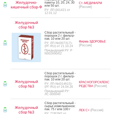
Желудочно-
па­кеты 10, 20, 24, 30
Ст.-МЕДИФАРМ
или 50 шт.
кишечный сбор-Ф
(Россия)
РУ: ЛП-001421 от
12.01.12
Желудочный
сбор №3
Сбор рас­ти­тель­ный -
по­рошок 2 г: филь­тр-
пак. 10 или 20 шт.
Фирма ЗДОРОВЬЕ
РУ: ЛП-№(007317)-
(Россия)
(РГ-RU) от 21.10.24
Предыдущий РУ: Р
N002690/02
Сбор рас­ти­тель­ный -
по­рошок 2 г: филь­тр-
пак. 10 или 20 шт.
Желудочный
КРАСНОГОРСКЛЕКС
РУ: ЛП-№(014615)-
сбор №3
(Россия)
РЕДСТВА
(РГ-RU) от 24.04.26
Предыдущий РУ:
ЛС-000040
Сбор рас­ти­тель­ный -
сырье из­мель­чен­ное:
Желудочный
пак. 75 г или 100 г
(Россия)
ЛЕК С+
сбор №3
РУ: 77/629/2 от