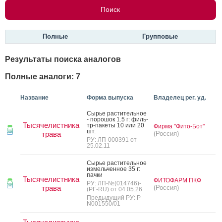
Полные
Групповые
Результаты поиска аналогов
Полные аналоги: 7
Название
Форма выпуска
Владелец рег. уд.
Сырье рас­ти­тель­ное
- по­рошок 1.5 г: филь­
Тысячелистника
тр-па­кеты 10 или 20
Фирма "Фито-Бот"
шт.
трава
(Россия)
РУ: ЛП-000391 от
25.02.11
Сырье рас­ти­тель­ное
из­мель­чен­ное 35 г:
пач­ки
Тысячелистника
ФИТОФАРМ ПКФ
РУ: ЛП-№(014746)-
трава
(Россия)
(РГ-RU) от 04.05.26
Предыдущий РУ: Р
N001550/01