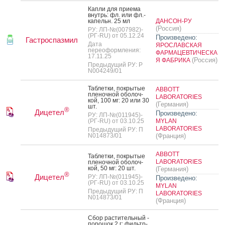
Кап­ли для при­ема
внутрь: фл. или фл.-
ка­пельн. 25 мл
ДАНСОН-РУ
(Россия)
РУ: ЛП-№(007982)-
(РГ-RU) от 05.12.24
Произведено:
Гастроспазмил
Дата
ЯРОСЛАВСКАЯ
переоформления:
ФАРМАЦЕВТИЧЕСКА
17.11.25
(Россия)
Я ФАБРИКА
Предыдущий РУ: Р
N004249/01
Таб­летки, пок­ры­тые
ABBOTT
пле­ноч­ной обо­лоч­
LABORATORIES
кой, 100 мг: 20 или 30
(Германия)
шт.
®
Дицетел
Произведено:
РУ: ЛП-№(011945)-
(РГ-RU) от 03.10.25
MYLAN
LABORATORIES
Предыдущий РУ: П
N014873/01
(Франция)
ABBOTT
Таб­летки, пок­ры­тые
LABORATORIES
пле­ноч­ной обо­лоч­
кой, 50 мг: 20 шт.
(Германия)
®
Дицетел
РУ: ЛП-№(011945)-
Произведено:
(РГ-RU) от 03.10.25
MYLAN
Предыдущий РУ: П
LABORATORIES
N014873/01
(Франция)
Сбор рас­ти­тель­ный -
по­рошок 2 г: филь­тр-