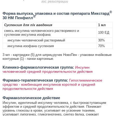
гос. регистрации
®
Форма выпуска, упаковка и состав препарата Микстард
®
30 НМ Пенфилл
Суспензия для п/к введения
1 мл
смесь инсулина человеческого растворимого и
100 ЕД
суспензии инсулина изофана
инсулин человеческий растворимый
30%
инсулина изофана суспензия
70%
3 мл - картриджи (5) для шприц-ручек НовоПен - упаковки ячейковые
контурные (1) - пачки картонные.
Клинико-фармакологическая группа:
Инсулин
человеческий средней продолжительности действия
Фармако-терапевтическая группа:
Гипогликемическое
средство - комбинация инсулинов короткой и средней
продолжительности действия
Фармакологическое действие
Инсулин, идентичный инсулину человека, с быстронаступающим
эффектом и средней продолжительности действия. Понижает
уровень глюкозы в крови, усиливает ее усвоение тканями,
усиливает липогенез, гликогеногенез, синтез белка, снижает