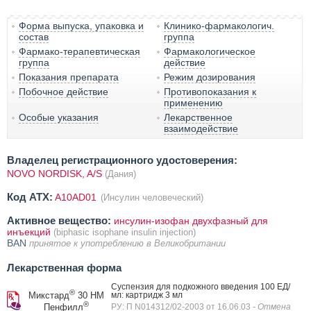
Форма выпуска, упаковка и
Клинико-фармакологич.
состав
группа
Фармако-терапевтическая
Фармакологическое
группа
действие
Показания препарата
Режим дозирования
Побочное действие
Противопоказания к
применению
Особые указания
Лекарственное
взаимодействие
Владелец регистрационного удостоверения:
NOVO NORDISK, A/S
(Дания)
Код ATX:
A10AD01
(Инсулин человеческий)
Активное вещество:
инсулин-изофан двухфазный для
инъекций
(biphasic isophane insulin injection)
BAN
принятое к употреблению в Великобритании
Лекарственная форма
Суспензия для подкожного введения 100 ЕД/
®
Микстард
30 НМ
мл: картридж 3 мл
®
Пенфилл
РУ: П N014312/02-2003 от 16.06.03
- Отмена