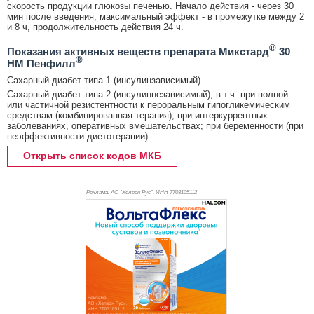
скорость продукции глюкозы печенью. Начало действия - через 30
мин после введения, максимальный эффект - в промежутке между 2
и 8 ч, продолжительность действия 24 ч.
®
Показания активных веществ препарата Микстард
30
®
НМ Пенфилл
Сахарный диабет типа 1 (инсулинзависимый).
Сахарный диабет типа 2 (инсулиннезависимый), в т.ч. при полной
или частичной резистентности к пероральным гипогликемическим
средствам (комбинированная терапия); при интеркуррентных
заболеваниях, оперативных вмешательствах; при беременности (при
неэффективности диетотерапии).
Открыть список кодов МКБ
Реклама. АО "Хелеон Рус", ИНН 770
3105112