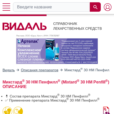
СПРАВОЧНИК
ЛЕКАРСТВЕННЫХ СРЕДСТВ
Реклама. ООО «Бауш Хелс», ИНН: 770
6782987
®
®
Видаль
Описания препаратов
Микстард
30 НМ Пенфилл
®
®
®
®
Микстард
30 НМ Пенфилл
(Mixtard
30 HM Penfill
)
ОПИСАНИЕ
®
®
💊 Состав препарата Микстард
30 НМ Пенфилл
®
®
✅ Применение препарата Микстард
30 НМ Пенфилл