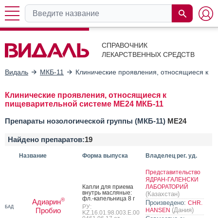
СПРАВОЧНИК
ЛЕКАРСТВЕННЫХ СРЕДСТВ
Видаль
МКБ-11
Клинические проявления, относящиеся к п
Клинические проявления, относящиеся к
пищеварительной системе ME24 МКБ-11
Препараты нозологической группы (МКБ-11)
ME24
Найдено препаратов:
19
Название
Форма выпуска
Владелец рег. уд.
Представительство
ЯДРАН-ГАЛЕНСКИ
Кап­ли для при­ема
ЛАБОРАТОРИЙ
внутрь мас­ля­ные:
(Казахстан)
фл.-ка­пель­ни­ца 8 г
®
Адиарин
Произведено:
CHR.
РУ:
БАД
Пробио
(Дания)
HANSEN
KZ.16.01.98.003.Е.00