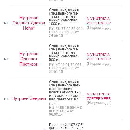
Смесь жид­кая для
спе­ци­аль­но­го пи­
тания: па­кет ла­
Нутризон
N.V.NUTRICIA.
минир. са­мос­пад.
Эдванст Диазон
ZOETERMEER
ПИТ
1000 мл
(Нидерланды)
Hehp*
РУ: RU.77.99.32.004.
Е.009168.09.15 от
24.09.15
Смесь жид­кая для
спе­ци­аль­но­го пи­
тания: па­кет ла­
Нутризон
N.V.NUTRICIA.
минир. са­мос­пад.
Эдванст
ZOETERMEER
ПИТ
500 мл
(Нидерланды)
Протизон
РУ: KZ.16.01.79.007.
Е.003304.01.15 от
21.01.15
Смесь жид­кая для
спе­ци­аль­но­го дет­
ско­го пи­тания:
пласт. бу­тыл­ка 125
N.V.NUTRICIA.
мл; ла­минир. са­мос­
Нутрини Энергия
ZOETERMEER
ПИТ
пад. па­кет 500 мл
(Нидерланды)
РУ:
RU.77.99.19.004.E.0
06819.08.14 от
06.08.14
9
По­рошок 2×10
КОЕ:
фл. 50 г или 141.75 г