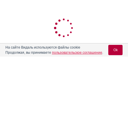
На сайте Видаль используются файлы cookie
Ok
Продолжая, вы принимаете
пользовательское соглашение
.
Вход для специалистов
E-mail учетной записи Vidal:
Пароль: