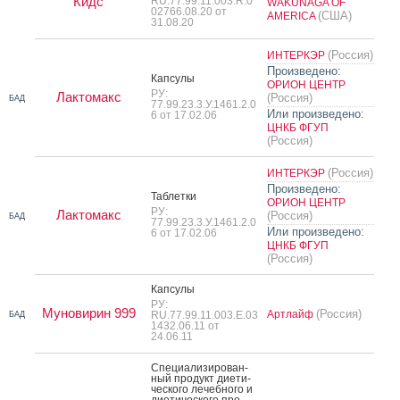
Кидс
RU.77.99.11.003.R.0
WAKUNAGA OF
02766.08.20 от
(США)
AMERICA
31.08.20
(Россия)
ИНТЕРКЭР
Произведено:
Кап­су­лы
ОРИОН ЦЕНТР
РУ:
Лактомакс
(Россия)
БАД
77.99.23.3.У.1461.2.0
Или произведено:
6 от 17.02.06
ЦНКБ ФГУП
(Россия)
(Россия)
ИНТЕРКЭР
Произведено:
Таб­летки
ОРИОН ЦЕНТР
РУ:
Лактомакс
(Россия)
БАД
77.99.23.3.У.1461.2.0
Или произведено:
6 от 17.02.06
ЦНКБ ФГУП
(Россия)
Кап­су­лы
РУ:
Муновирин 999
(Россия)
Артлайф
RU.77.99.11.003.Е.03
БАД
1432.06.11 от
24.06.11
Спе­ци­али­зиро­ван­
ный про­дукт ди­ети­
чес­ко­го ле­чеб­но­го и
ди­ети­чес­ко­го про­