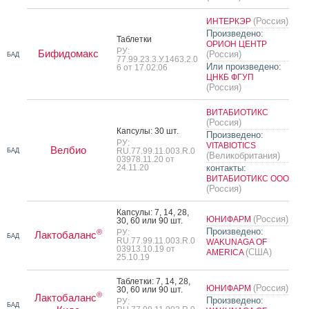
(Россия)
ИНТЕРКЭР
Произведено:
Таб­летки
ОРИОН ЦЕНТР
РУ:
Бифидомакс
(Россия)
БАД
77.99.23.3.У.1463.2.0
Или произведено:
6 от 17.02.06
ЦНКБ ФГУП
(Россия)
ВИТАБИОТИКС
(Россия)
Кап­су­лы: 30 шт.
Произведено:
РУ:
VITABIOTICS
Велбио
RU.77.99.11.003.R.0
БАД
(Великобритания)
03978.11.20 от
24.11.20
контакты:
ВИТАБИОТИКС ООО
(Россия)
Кап­су­лы: 7, 14, 28,
(Россия)
ЮНИФАРМ
30, 60 или 90 шт.
Произведено:
®
РУ:
Лактобаланс
БАД
RU.77.99.11.003.R.0
WAKUNAGA OF
03913.10.19 от
(США)
AMERICA
25.10.19
Таб­летки: 7, 14, 28,
(Россия)
ЮНИФАРМ
30, 60 или 90 шт.
®
Лактобаланс
Произведено:
РУ:
БАД