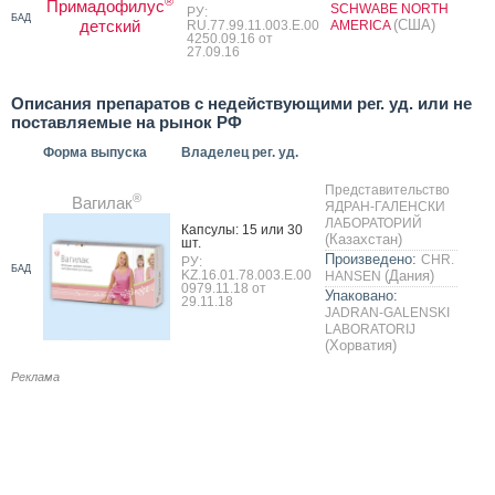
®
Примадофилус
SCHWABE NORTH
РУ:
БАД
детский
(США)
RU.77.99.11.003.Е.00
AMERICA
4250.09.16 от
27.09.16
Описания препаратов с недействующими рег. уд. или не
поставляемые на рынок РФ
Форма выпуска
Владелец рег. уд.
Представительство
®
Вагилак
ЯДРАН-ГАЛЕНСКИ
ЛАБОРАТОРИЙ
Кап­су­лы: 15 или 30
(Казахстан)
шт.
Произведено:
CHR.
РУ:
БАД
KZ.16.01.78.003.Е.00
(Дания)
HANSEN
0979.11.18 от
Упаковано:
29.11.18
JADRAN-GALENSKI
LABORATORIJ
(Хорватия)
Реклама