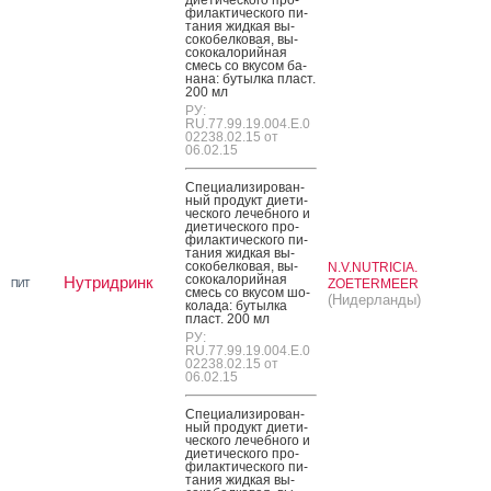
филак­ти­чес­ко­го пи­
тания жид­кая вы­
соко­бел­ко­вая, вы­
соко­кало­рий­ная
смесь со вку­сом ба­
нана: бу­тыл­ка пласт.
200 мл
РУ:
RU.77.99.19.004.E.0
02238.02.15 от
06.02.15
Спе­ци­али­зиро­ван­
ный про­дукт ди­ети­
чес­ко­го ле­чеб­но­го и
ди­ети­чес­ко­го про­
филак­ти­чес­ко­го пи­
тания жид­кая вы­
соко­бел­ко­вая, вы­
N.V.NUTRICIA.
соко­кало­рий­ная
Нутридринк
ZOETERMEER
ПИТ
смесь со вку­сом шо­
(Нидерланды)
кола­да: бу­тыл­ка
пласт. 200 мл
РУ:
RU.77.99.19.004.E.0
02238.02.15 от
06.02.15
Спе­ци­али­зиро­ван­
ный про­дукт ди­ети­
чес­ко­го ле­чеб­но­го и
ди­ети­чес­ко­го про­
филак­ти­чес­ко­го пи­
тания жид­кая вы­