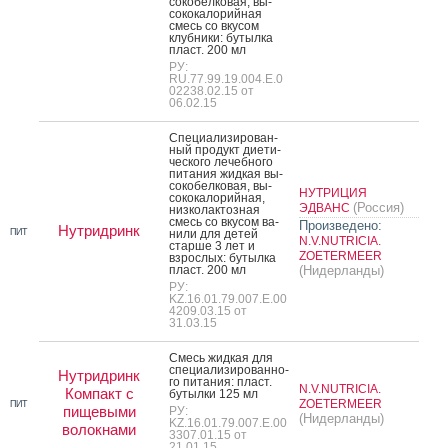
соко­бел­ко­вая, вы­
соко­кало­рий­ная
смесь со вку­сом
клуб­ни­ки: бу­тыл­ка
пласт. 200 мл
РУ:
RU.77.99.19.004.E.0
02238.02.15 от
06.02.15
Спе­ци­али­зиро­ван­
ный про­дукт ди­ети­
чес­ко­го ле­чеб­но­го
пи­тания жид­кая вы­
соко­бел­ко­вая, вы­
НУТРИЦИЯ
соко­кало­рий­ная,
(Россия)
ЭДВАНС
низ­ко­лак­тозная
смесь со вку­сом ва­
Произведено:
Нутридринк
ПИТ
нили для де­тей
N.V.NUTRICIA.
стар­ше 3 лет и
ZOETERMEER
взрос­лых: бу­тыл­ка
пласт. 200 мл
(Нидерланды)
РУ:
KZ.16.01.79.007.E.00
4209.03.15 от
31.03.15
Смесь жид­кая для
спе­ци­али­зиро­ван­но­
Нутридринк
го пи­тания: пласт.
N.V.NUTRICIA.
Компакт с
бу­тыл­ки 125 мл
ZOETERMEER
ПИТ
пищевыми
РУ:
(Нидерланды)
KZ.16.01.79.007.E.00
волокнами
3307.01.15 от
21.01.15