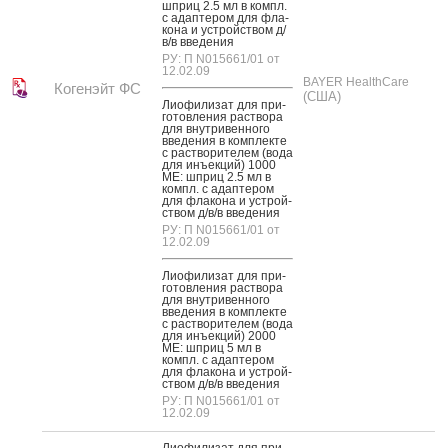
шприц 2.5 мл в компл.
с адап­те­ром для фла­
кона и ус­трой­ством д/
в/в вве­дения
РУ: П N015661/01 от
12.02.09
BAYER HealthCare
Когенэйт ФС
(США)
Ли­офи­лизат для при­
готов­ле­ния рас­тво­ра
для внут­ри­вен­но­го
вве­дения в ком­плек­те
с рас­тво­рите­лем (во­да
для инъ­ек­ций) 1000
МЕ: шприц 2.5 мл в
компл. с адап­те­ром
для фла­кона и ус­трой­
ством д/в/в вве­дения
РУ: П N015661/01 от
12.02.09
Ли­офи­лизат для при­
готов­ле­ния рас­тво­ра
для внут­ри­вен­но­го
вве­дения в ком­плек­те
с рас­тво­рите­лем (во­да
для инъ­ек­ций) 2000
МЕ: шприц 5 мл в
компл. с адап­те­ром
для фла­кона и ус­трой­
ством д/в/в вве­дения
РУ: П N015661/01 от
12.02.09
Ли­офи­лизат для при­