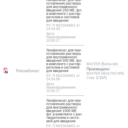
готов­ле­ния рас­тво­ра
для внут­ри­вен­но­го
вве­дения 250 МЕ: фл.
в ком­плек­те с рас­тво­
рите­лем и сис­те­мой
для вве­дения
РУ: П N015648/01 от
24.04.09
Дата
переоформления:
10.05.17
Ли­офи­лизат для при­
готов­ле­ния рас­тво­ра
для внут­ри­вен­но­го
вве­дения 500 МЕ: фл.
(Бельгия)
в ком­плек­те с рас­тво­
BAXTER
рите­лем и сис­те­мой
Произведено:
Рекомбинат
для вве­дения
BAXTER HEALTHCARE
РУ: П N015648/01 от
(США)
Corp.
24.04.09
Дата
переоформления:
10.05.17
Ли­офи­лизат для при­
готов­ле­ния рас­тво­ра
для внут­ри­вен­но­го
вве­дения 1000 МЕ:
фл. в ком­плек­те с рас­
тво­рите­лем и сис­те­
мой для вве­дения
РУ: П N015648/01 от