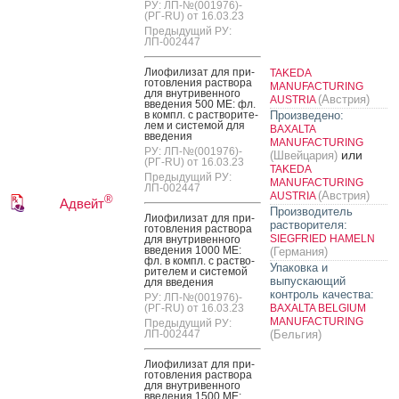
РУ: ЛП-№(001976)-
(РГ-RU) от 16.03.23
Предыдущий РУ:
ЛП-002447
Ли­офи­лизат для при­
TAKEDA
готов­ле­ния рас­тво­ра
MANUFACTURING
для внут­ри­вен­но­го
(Австрия)
AUSTRIA
вве­дения 500 МЕ: фл.
в компл. с рас­тво­рите­
Произведено:
лем и сис­те­мой для
BAXALTA
вве­дения
MANUFACTURING
РУ: ЛП-№(001976)-
или
(Швейцария)
(РГ-RU) от 16.03.23
TAKEDA
Предыдущий РУ:
MANUFACTURING
ЛП-002447
(Австрия)
AUSTRIA
®
Адвейт
Производитель
Ли­офи­лизат для при­
растворителя:
готов­ле­ния рас­тво­ра
SIEGFRIED HAMELN
для внут­ри­вен­но­го
вве­дения 1000 МЕ:
(Германия)
фл. в компл. с рас­тво­
Упаковка и
рите­лем и сис­те­мой
выпускающий
для вве­дения
контроль качества:
РУ: ЛП-№(001976)-
(РГ-RU) от 16.03.23
BAXALTA BELGIUM
MANUFACTURING
Предыдущий РУ:
ЛП-002447
(Бельгия)
Ли­офи­лизат для при­
готов­ле­ния рас­тво­ра
для внут­ри­вен­но­го
вве­дения 1500 МЕ: