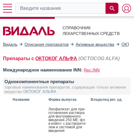
СПРАВОЧНИК
ЛЕКАРСТВЕННЫХ СРЕДСТВ
Видаль
Описания препаратов
Активные вещества
ОКТО
Препараты с
ОКТОКОГ АЛЬФА
(OCTOCOG ALFA)
Международное наименование INN:
Rec.INN
Однокомпонентные препараты
торговые наименования препаратов, содержащих только активное
вещество
ОКТОКОГ АЛЬФА
Название
Форма выпуска
Владелец рег. уд.
Ли­офи­лизат для при­
готов­ле­ния рас­тво­ра
для внут­ри­вен­но­го
вве­дения 250 МЕ: фл.
в компл. с рас­тво­рите­
лем и сис­те­мой для
вве­дения