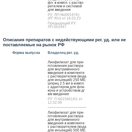
фл. в компл. с рас­тво­
рите­лем и сис­те­мой
для вве­дения
РУ: ЛП-№(001976)-
(РГ-RU) от 16.03.23
Предыдущий РУ:
ЛП-002447
Описания препаратов с недействующими рег. уд. или не
поставляемые на рынок РФ
Форма выпуска
Владелец рег. уд.
Ли­офи­лизат для при­
готов­ле­ния рас­тво­ра
для внут­ри­вен­но­го
вве­дения в ком­плек­те
с рас­тво­рите­лем (во­да
для инъ­ек­ций) 250 МЕ:
шприц 2.5 мл в компл.
с адап­те­ром для фла­
кона и ус­трой­ством д/
в/в вве­дения
РУ: П N015661/01 от
12.02.09
Ли­офи­лизат для при­
готов­ле­ния рас­тво­ра
для внут­ри­вен­но­го
вве­дения в ком­плек­те
с рас­тво­рите­лем (во­да
для инъ­ек­ций) 500 МЕ: